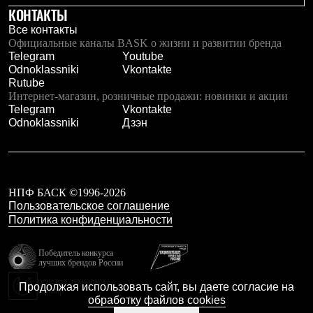
КОНТАКТЫ
Рубашки
Футболки
Все контакты
Толстовки
Официальные каналы BASK о жизни и развитии бренда
Брюки
Telegram
Youtube
Термобелье
Odnoklassniki
Vkontakte
Теплое термобелье
Rutube
Среднее термобелье
Интернет-магазин, розничные продажи: новинки и акции
Легкое термобелье
Telegram
Vkontakte
Флисовая одежда
Odnoklassniki
Дзэн
Куртки
Брюки
Детская одежда
Утепленная пухом
Комбинезоны
НПФ БАСК ©1996-2026
Куртки
Пользовательское соглашение
Брюки
Политика конфиденциальности
Утепленная синтетикой
Комбинезоны
Куртки
Победитель конкурса
Брюки
лучших брендов России
Лёгкая одежда
резидент технопарка
Продолжая использовать сайт, вы даете согласие на
Футболки
Калибр
обработку файлов cookies
Толстовки