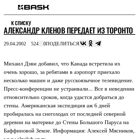
Каталог
К СПИСКУ
Интернет-магазин
АЛЕКСАНДР КЛЕНОВ ПЕРЕДАЕТ ИЗ ТОРОНТО
Мужская одежда
Утепленная пухом
Куртки
29.04.2002
524
0
ПОДЕЛИТЬСЯ
Брюки
Жилеты
Комбинезоны
Михаил Дэви добавил, что Канада встретила их
Утепленная синтетикой
Куртки
очень хорошо, за ребятами в аэропорт приехало
Брюки
несколько машин и даже русскоязычное телевидение.
Штормовая одежда
Куртки
Пресс-конференции не устраивали... Все в неведении
Брюки
отновсительно сроков, когда удастся добраться до
Софтшелл одежда
стены. Американская экспедиция аж 6 дней
Куртки
Брюки
пробиралась на снегоходах от последней северной
Флисовая одежда
деревни на материке до Стены Большого Паруса на
Куртки
Брюки
Баффиновой Земле. Информация: Алексей Мясников,
Жилеты