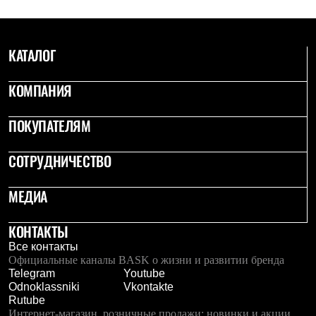
Брюки
Софтшелл одежда
Куртки
Флисовая одежда
КАТАЛОГ
Куртки
Брюки
Жилеты
КОМПАНИЯ
Комбинезоны
Термобелье
ПОКУПАТЕЛЯМ
Комплект термобелья
Снаряжение
Палатки и тенты
СОТРУДНИЧЕСТВО
Палатки
Тенты
Аксессуары для палаток
МЕДИА
Рюкзаки
Экспедиционные
КОНТАКТЫ
Легкоходные
Альпинистские
Все контакты
Городские
Официальные каналы BASK о жизни и развитии бренда
Аксессуары для рюкзаков
Telegram
Youtube
Спальные мешки
Odnoklassniki
Vkontakte
Пуховые
Rutube
Комбинированные
Интернет-магазин, розничные продажи: новинки и акции