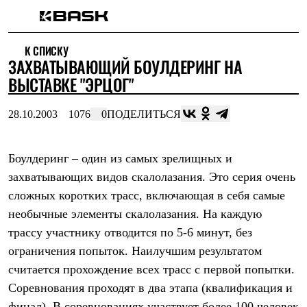
Каталог
К СПИСКУ
Интернет-магазин
ЗАХВАТЫВАЮЩИЙ БОУЛДЕРИНГ НА
Мужская одежда
Утепленная пухом
ВЫСТАВКЕ "ЭРЦОГ"
Куртки
Брюки
28.10.2003
1076
0
ПОДЕЛИТЬСЯ
Жилеты
Комбинезоны
Утепленная синтетикой
Куртки
Боулдеринг – один из самых зрелищных и
Брюки
захватывающих видов скалолазания. Это серия очень
Штормовая одежда
сложных коротких трасс, включающая в себя самые
Куртки
Брюки
необычные элементы скалолазания. На каждую
Софтшелл одежда
трассу участнику отводится по 5-6 минут, без
Куртки
Брюки
ограничения попыток. Наилучшим результатом
Флисовая одежда
считается прохождение всех трасс с первой попытки.
Куртки
Брюки
Соревнования проходят в два этапа (квалификация и
Жилеты
финал). В соревнованиях участвует более 100 человек