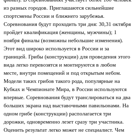
Термобелье
из разных городов. Приглашаются сильнейшие
Теплое термобелье
Среднее термобелье
спортсмены России и ближнего зарубежья.
Легкое термобелье
Соревнования будут проходить три дня: 30,31 октября
Лёгкая одежда
Футболки
пройдет квалификация (женщины, мужчины); 1
Рубашки
ноября финалы (возможны небольшие изменения).
Толстовки
Брюки
Этот вид широко используется в России и за
Шорты
границей. Грибы (конструкции) для проведения этого
Женская одежда
вида легко перевозятся и монтируются в любом
Утепленная пухом
Куртки
месте, внутри помещений и под открытым небом.
Брюки
Модели таких грибов такого рода, популярные на
Жилеты
Утепленная синтетикой
Кубках и Чемпионате Мира, в России используются
Куртки
впервые. Соревнования будут транслироваться на два
Брюки
больших экрана над выставочными павильонами. На
Штормовая одежда
Куртки
одном грибе (конструкции) располагается три
Софтшелл одежда
дорожки, одновременно лезет сразу три участника.
Куртки
Брюки
Оценить результат легко может не специалист. Чем
Лёгкая одежда