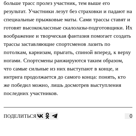
больше трасс пролез участник, тем выше его
Рубашки
Футболки
результат. Участники лезут без страховки и падают на
Толстовки
специальные прыжковые маты. Сами трассы ставят и
Брюки
готовят высококлассные скалолазы-подготовщики. Их
Термобелье
Теплое термобелье
воображение и творческая фантазия помогает создать
Среднее термобелье
трассы заставляющие спортсменов лазить по
Легкое термобелье
Флисовая одежда
потолкам, карнизам, прыгать, спиной вперед, к верху
Куртки
ногами. Спортсмены ранжируются таким образом,
Брюки
Детская одежда
что самые сильные из них выступают в конце, и
Утепленная пухом
интрига продолжается до самого конца: понять, кто
Комбинезоны
же победил можно, лишь досмотрев выступления
Куртки
Брюки
последних участников.
Утепленная синтетикой
Комбинезоны
Куртки
Брюки
ПОДЕЛИТЬСЯ
0
Лёгкая одежда
Футболки
Толстовки