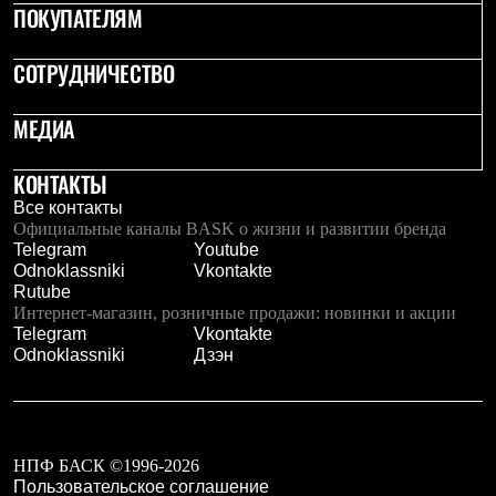
Брюки
ПОКУПАТЕЛЯМ
Софтшелл одежда
Куртки
СОТРУДНИЧЕСТВО
Флисовая одежда
Куртки
Брюки
МЕДИА
Жилеты
Комбинезоны
Термобелье
КОНТАКТЫ
Комплект термобелья
Все контакты
Снаряжение
Официальные каналы BASK о жизни и развитии бренда
Палатки и тенты
Telegram
Youtube
Палатки
Odnoklassniki
Vkontakte
Тенты
Rutube
Аксессуары для палаток
Интернет-магазин, розничные продажи: новинки и акции
Рюкзаки
Telegram
Vkontakte
Экспедиционные
Odnoklassniki
Дзэн
Легкоходные
Альпинистские
Городские
Аксессуары для рюкзаков
Спальные мешки
НПФ БАСК ©1996-2026
Пуховые
Пользовательское соглашение
Комбинированные