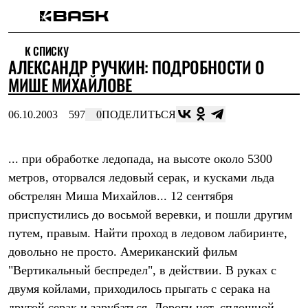
Каталог
К СПИСКУ
Интернет-магазин
АЛЕКСАНДР РУЧКИН: ПОДРОБНОСТИ О
Мужская одежда
Утепленная пухом
МИШЕ МИХАЙЛОВЕ
Куртки
Брюки
06.10.2003
597
0
ПОДЕЛИТЬСЯ
Жилеты
Комбинезоны
Утепленная синтетикой
Куртки
... при обработке ледопада, на высоте около 5300
Брюки
метров, оторвался ледовый серак, и кусками льда
Штормовая одежда
обстрелян Миша Михайлов... 12 сентября
Куртки
Брюки
приспустились до восьмой веревки, и пошли другим
Софтшелл одежда
путем, правым. Найти проход в ледовом лабиринте,
Куртки
Брюки
довольно не просто. Американский фильм
Флисовая одежда
"Вертикальный беспредел", в действии. В руках с
Куртки
Брюки
двумя койлами, приходилось прыгать с серака на
Жилеты
другой серак и зарубаться. Дороги нет, сплошной