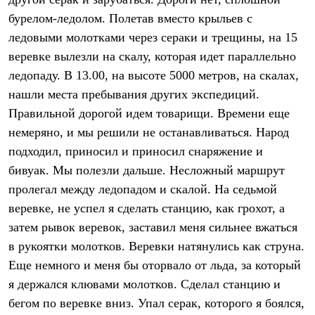
Термобелье
бурелом-ледолом. Полетав вместо крыльев с
Теплое термобелье
Среднее термобелье
ледовыми молотками через сераки и трещины, на 15
Легкое термобелье
веревке вылезли на скалу, которая идет параллельно
Лёгкая одежда
Футболки
ледопаду. В 13.00, на высоте 5000 метров, на скалах,
Рубашки
нашли места пребывания других экспедиций.
Толстовки
Брюки
Правильной дорогой идем товарищи. Времени еще
Шорты
немеряно, и мы решили не останавливаться. Народ
Женская одежда
подходил, приносил и приносил снаряжение и
Утепленная пухом
Куртки
бивуак. Мы полезли дальше. Несложный маршрут
Брюки
пролегал между ледопадом и скалой. На седьмой
Жилеты
Утепленная синтетикой
веревке, не успел я сделать станцию, как грохот, а
Куртки
затем рывок веревок, заставил меня сильнее вжаться
Брюки
в рукоятки молотков. Веревки натянулись как струна.
Штормовая одежда
Куртки
Еще немного и меня бы оторвало от льда, за который
Софтшелл одежда
я держался клювами молотков. Сделал станцию и
Куртки
Брюки
бегом по веревке вниз. Упал серак, которого я боялся,
Лёгкая одежда