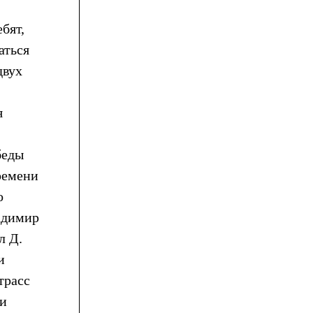
бят,
аться
двух
я
беды
ремени
о
ладимир
л Д.
и
трасс
ли