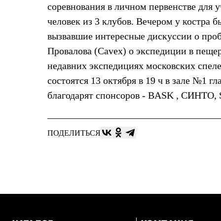
Брюки
соревнования в личном первенстве для у
Лёгкая одежда
Рубашки
человек из 3 клубов. Вечером у костра 
Футболки
вызвавшие интересные дискуссии о проб
Толстовки
Брюки
Провалова (Cavex) о экспедиции в пеще
Термобелье
недавних экспедициях московских спеле
Теплое термобелье
Среднее термобелье
состоятся 13 октября в 19 ч в зале №1 
Легкое термобелье
благодарят спонсоров - BASK , СИНТО, 
Флисовая одежда
Куртки
Брюки
Детская одежда
Утепленная пухом
ПОДЕЛИТЬСЯ
Комбинезоны
Куртки
Брюки
Утепленная синтетикой
Комбинезоны
Куртки
Брюки
Лёгкая одежда
Футболки