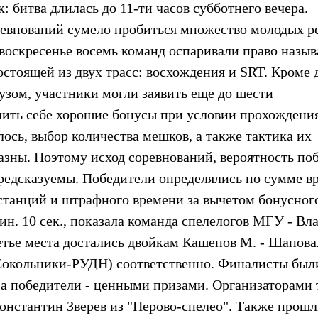
 битва длилась до 11-ти часов субботнего вечера.
ревнований сумело пробиться множество молодых ре
оскресенье восемь команд оспаривали право назыв
стоящей из двух трасс: восхождения и SRT. Кроме 
узом, участники могли заявить еще до шести
чить себе хорошие бонусы при условии прохождени
ось, выбор количества мешков, а также тактика их
азны. Поэтому исход соревнований, вероятность по
редсказуемы. Победители определялись по сумме в
станций и штрафного времени за вычетом бонусног
ин. 10 сек., показала команда спелелогов МГУ - В
тье места достались двойкам Кашепов М. - Шапова
(Сокольники-РУДН) соответственно. Финалисты был
а победители - ценными призами. Организаторами 
онстантин Зверев из "Перово-спелео". Также прош