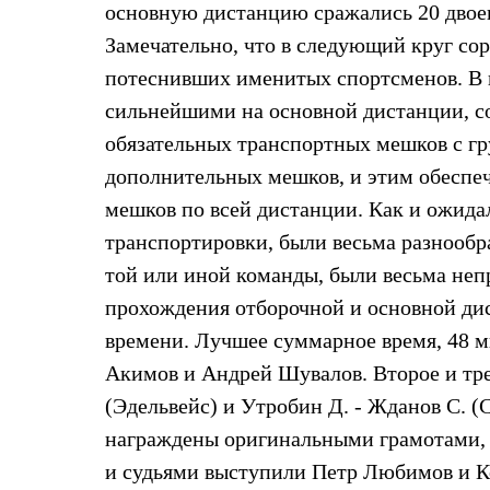
основную дистанцию сражались 20 двоек:
Жилеты
Термобелье
Замечательно, что в следующий круг со
Теплое термобелье
потеснивших именитых спортсменов. В в
Среднее термобелье
Легкое термобелье
сильнейшими на основной дистанции, со
Лёгкая одежда
Футболки
обязательных транспортных мешков с гр
Рубашки
дополнительных мешков, и этим обеспе
Толстовки
Брюки
мешков по всей дистанции. Как и ожидал
Шорты
транспортировки, были весьма разнообр
Женская одежда
Утепленная пухом
той или иной команды, были весьма неп
Куртки
Брюки
прохождения отборочной и основной ди
Жилеты
времени. Лучшее суммарное время, 48 м
Утепленная синтетикой
Куртки
Акимов и Андрей Шувалов. Второе и тре
Брюки
(Эдельвейс) и Утробин Д. - Жданов С. 
Штормовая одежда
Куртки
награждены оригинальными грамотами, 
Софтшелл одежда
и судьями выступили Петр Любимов и К
Куртки