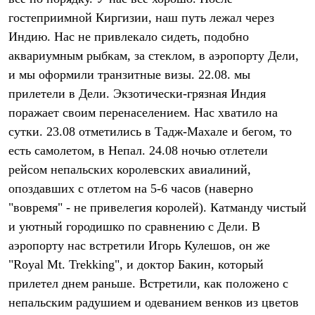
Термобелье
гостеприимной Киргизии, наш путь лежал через
Теплое термобелье
Среднее термобелье
Индию. Нас не привлекало сидеть, подобно
Легкое термобелье
аквариумным рыбкам, за стеклом, в аэропорту Дели,
Лёгкая одежда
Футболки
и мы оформили транзитные визы. 22.08. мы
Рубашки
прилетели в Дели. Экзотически-грязная Индия
Толстовки
поражает своим перенаселением. Нас хватило на
Брюки
Шорты
сутки. 23.08 отметились в Тадж-Махале и бегом, то
Женская одежда
есть самолетом, в Непал. 24.08 ночью отлетели
Утепленная пухом
Куртки
рейсом непальских королевских авиалиний,
Брюки
опоздавших с отлетом на 5-6 часов (наверно
Жилеты
Утепленная синтетикой
"вовремя" - не привелегия королей). Катманду чистый
Куртки
и уютный городишко по сравнению с Дели. В
Брюки
аэропорту нас встретили Игорь Кулешов, он же
Штормовая одежда
Куртки
"Royal Mt. Trekking", и доктор Бакин, который
Софтшелл одежда
прилетел днем раньше. Встретили, как положено с
Куртки
Брюки
непальским радушием и одеванием венков из цветов
Лёгкая одежда