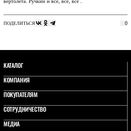
вертолета. Ручкин и все, все, все .
С синтетическим утеплителем
Аксессуары для спальников
Сумки и баулы
Баулы
ПОДЕЛИТЬСЯ
0
Кошельки
Сумки
Гермомешки
Полезные аксессуары
Книги
Еда
Коврики
КАТАЛОГ
Обувь
Женская обувь
Сапоги
КОМПАНИЯ
Ботинки
Мужская обувь
Ботинки
ПОКУПАТЕЛЯМ
Кроссовки
Сапоги
СОТРУДНИЧЕСТВО
Гамаши и бахилы
Гамаши
Бахилы
МЕДИА
Тапочки и чуни