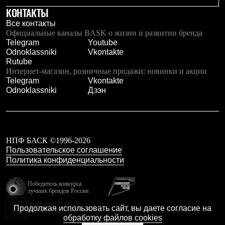
Тапочки
КОНТАКТЫ
Чуни
Уход за обувью
Все контакты
Аксессуары
Официальные каналы BASK о жизни и развитии бренда
Головные уборы
Telegram
Youtube
Шапки
Odnoklassniki
Vkontakte
Балаклавы и маски
Rutube
Кепки и бейсболки
Интернет-магазин, розничные продажи: новинки и акции
Повязки
Telegram
Vkontakte
Шарфы
Odnoklassniki
Дзэн
Панамы
Перчатки и рукавицы
Перчатки
Рукавицы
Носки
НПФ БАСК ©1996-2026
Полезные аксессуары
Пользовательское соглашение
Брелки
Политика конфиденциальности
Ремни
Шевроны
Опушки
Победитель конкурса
Термоковрики
лучших брендов России
Уход за одеждой
резидент технопарка
Продолжая использовать сайт, вы даете согласие на
В Арктику
Калибр
обработку файлов cookies
Коллекции