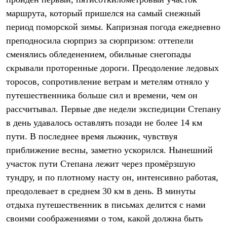
Термобелье
маршрута, который пришелся на самый снежный
Теплое термобелье
Среднее термобелье
период поморской зимы. Капризная погода ежедневно
Легкое термобелье
преподносила сюрприз за сюрпризом: оттепели
Лёгкая одежда
Футболки
сменялись обледенением, обильные снегопады
Рубашки
скрывали проторенные дороги. Преодоление ледовых
Толстовки
Брюки
торосов, сопротивление ветрам и метелям отняло у
Шорты
путешественника больше сил и времени, чем он
Женская одежда
рассчитывал. Первые две недели экспедиции Степану
Утепленная пухом
Куртки
в день удавалось оставлять позади не более 14 км
Брюки
пути. В последнее время лыжник, чувствуя
Жилеты
Утепленная синтетикой
приближение весны, заметно ускорился. Нынешний
Куртки
участок пути Степана лежит через промёрзшую
Брюки
тундру, и по плотному насту он, интенсивно работая,
Штормовая одежда
Куртки
преодолевает в среднем 30 км в день. В минуты
Софтшелл одежда
отдыха путешественник в письмах делится с нами
Куртки
Брюки
своими соображениями о том, какой должна быть
Лёгкая одежда