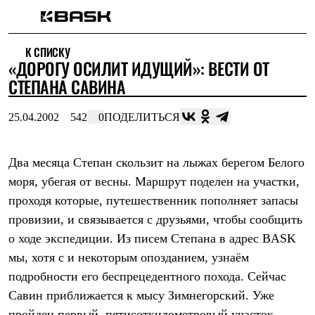
Каталог
К СПИСКУ
Интернет-магазин
«ДОРОГУ ОСИЛИТ ИДУЩИЙ»: ВЕСТИ ОТ
Мужская одежда
Утепленная пухом
СТЕПАНА САВИНА
Куртки
Брюки
25.04.2002
542
0
ПОДЕЛИТЬСЯ
Жилеты
Комбинезоны
Утепленная синтетикой
Куртки
Два месяца Степан скользит на лыжах берегом Белого
Брюки
моря, убегая от весны. Маршрут поделен на участки,
Штормовая одежда
проходя которые, путешественник пополняет запасы
Куртки
Брюки
провизии, и связывается с друзьями, чтобы сообщить
Софтшелл одежда
о ходе экспедиции. Из писем Степана в адрес BASK
Куртки
Брюки
мы, хотя с и некоторым опозданием, узнаём
Флисовая одежда
подробности его беспрецедентного похода. Сейчас
Куртки
Брюки
Савин приближается к мысу Зимнегорский. Уже
Жилеты
пройден первый, пятисоткилометровый участок