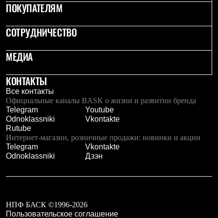
Брюки
ПОКУПАТЕЛЯМ
Софтшелл одежда
Куртки
СОТРУДНИЧЕСТВО
Флисовая одежда
Куртки
Брюки
МЕДИА
Жилеты
Комбинезоны
Термобелье
КОНТАКТЫ
Комплект термобелья
Все контакты
Снаряжение
Официальные каналы BASK о жизни и развитии бренда
Палатки и тенты
Telegram
Youtube
Палатки
Odnoklassniki
Vkontakte
Тенты
Rutube
Аксессуары для палаток
Интернет-магазин, розничные продажи: новинки и акции
Рюкзаки
Telegram
Vkontakte
Экспедиционные
Odnoklassniki
Дзэн
Легкоходные
Альпинистские
Городские
Аксессуары для рюкзаков
Спальные мешки
НПФ БАСК ©1996-2026
Пуховые
Пользовательское соглашение
Комбинированные