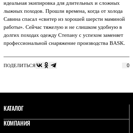
идеальная экипировка для длительных и сложных
Рубашки
Футболки
лыжных походов. Прошли времена, когда от холода
Толстовки
Савина спасал «свитер из хорошей шерсти маминой
Брюки
работы». Сейчас тяжелую и не слишком удобную в
Термобелье
Теплое термобелье
долгих походах одежду Степану с успехом заменяет
Среднее термобелье
профессиональной снаряжение производства BASK.
Легкое термобелье
Флисовая одежда
Куртки
Брюки
ПОДЕЛИТЬСЯ
0
Детская одежда
Утепленная пухом
Комбинезоны
Куртки
Брюки
Утепленная синтетикой
Комбинезоны
Куртки
КАТАЛОГ
Брюки
Лёгкая одежда
КОМПАНИЯ
Футболки
Толстовки