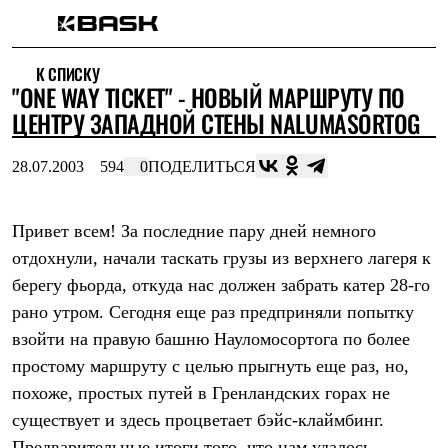
Каталог
К СПИСКУ
Интернет-магазин
"ONE WAY TICKET" - НОВЫЙ МАРШРУТУ ПО
Мужская одежда
Утепленная пухом
ЦЕНТРУ ЗАПАДНОЙ СТЕНЫ NALUMASORTOG
Куртки
Брюки
28.07.2003
594
0
ПОДЕЛИТЬСЯ
Жилеты
Комбинезоны
Утепленная синтетикой
Куртки
Привет всем! За последние пару дней немного
Брюки
отдохнули, начали таскать грузы из верхнего лагеря к
Штормовая одежда
берегу фьорда, откуда нас должен забрать катер 28-го
Куртки
Брюки
рано утром. Сегодня еще раз предприняли попытку
Софтшелл одежда
взойти на правую башню Науломосортога по более
Куртки
Брюки
простому маршруту с целью прыгнуть еще раз, но,
Флисовая одежда
похоже, простых путей в Гренландских горах не
Куртки
Брюки
существует и здесь процветает бэйс-клаймбинг.
Жилеты
Предварительные итоги того, что нам удалось