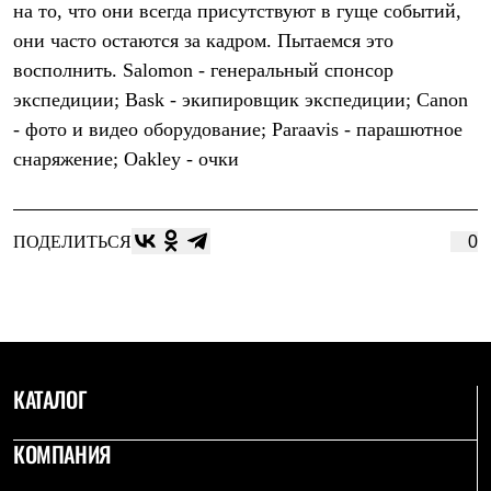
на то, что они всегда присутствуют в гуще событий,
Рубашки
Футболки
они часто остаются за кадром. Пытаемся это
Толстовки
восполнить. Salomon - генеральный спонсор
Брюки
экспедиции; Bask - экипировщик экспедиции; Canon
Термобелье
Теплое термобелье
- фото и видео оборудование; Paraavis - парашютное
Среднее термобелье
снаряжение; Oakley - очки
Легкое термобелье
Флисовая одежда
Куртки
Брюки
ПОДЕЛИТЬСЯ
0
Детская одежда
Утепленная пухом
Комбинезоны
Куртки
Брюки
Утепленная синтетикой
Комбинезоны
Куртки
КАТАЛОГ
Брюки
Лёгкая одежда
КОМПАНИЯ
Футболки
Толстовки