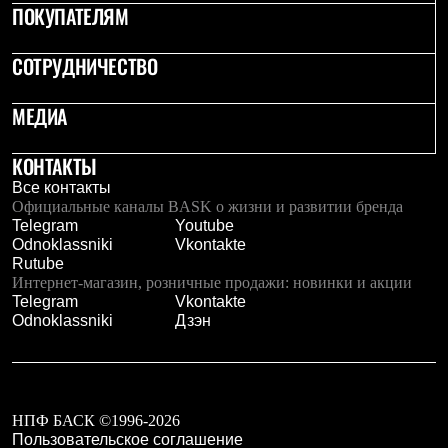
Брюки
ПОКУПАТЕЛЯМ
Софтшелл одежда
Куртки
СОТРУДНИЧЕСТВО
Флисовая одежда
Куртки
Брюки
МЕДИА
Жилеты
Комбинезоны
Термобелье
КОНТАКТЫ
Комплект термобелья
Все контакты
Снаряжение
Официальные каналы BASK о жизни и развитии бренда
Палатки и тенты
Telegram
Youtube
Палатки
Odnoklassniki
Vkontakte
Тенты
Rutube
Аксессуары для палаток
Интернет-магазин, розничные продажи: новинки и акции
Рюкзаки
Telegram
Vkontakte
Экспедиционные
Odnoklassniki
Дзэн
Легкоходные
Альпинистские
Городские
Аксессуары для рюкзаков
Спальные мешки
НПФ БАСК ©1996-2026
Пуховые
Пользовательское соглашение
Комбинированные