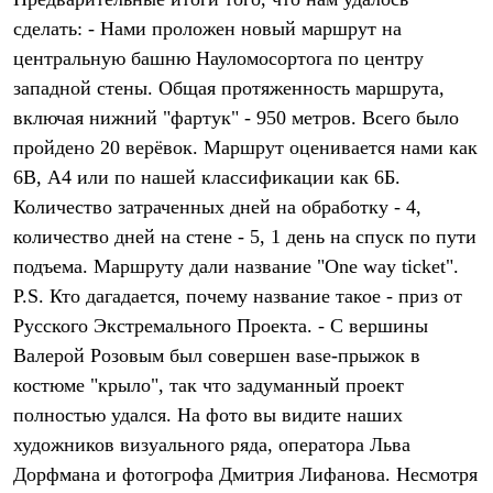
Термобелье
сделать: - Нами проложен новый маршрут на
Теплое термобелье
Среднее термобелье
центральную башню Науломосортога по центру
Легкое термобелье
западной стены. Общая протяженность маршрута,
Лёгкая одежда
Футболки
включая нижний "фартук" - 950 метров. Всего было
Рубашки
пройдено 20 верёвок. Маршрут оценивается нами как
Толстовки
Брюки
6В, А4 или по нашей классификации как 6Б.
Шорты
Количество затраченных дней на обработку - 4,
Женская одежда
количество дней на стене - 5, 1 день на спуск по пути
Утепленная пухом
Куртки
подъема. Маршруту дали название "One way ticket".
Брюки
P.S. Кто дагадается, почему название такое - приз от
Жилеты
Утепленная синтетикой
Русского Экстремального Проекта. - С вершины
Куртки
Валерой Розовым был совершен вase-прыжок в
Брюки
костюме "крыло", так что задуманный проект
Штормовая одежда
Куртки
полностью удался. На фото вы видите наших
Софтшелл одежда
художников визуального ряда, оператора Льва
Куртки
Брюки
Дорфмана и фотогрофа Дмитрия Лифанова. Несмотря
Лёгкая одежда