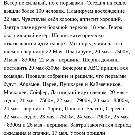
Ветер не сильный, но с порывами. Сегодня на седло
Рубашки
Футболки
вышли более 100 человек. Планируем восхождение
Толстовки
22 мая. Чувствуем себя хорошо, аппетит хороший.
Брюки
Завтра планируем большой переход. 18 мая. Вчера
Термобелье
Теплое термобелье
был сильный ветер. Шерпы категорически
Среднее термобелье
отказываются идти наверх. Мы определились, что
Легкое термобелье
Флисовая одежда
идем на вершину 22 Мая. Планируем, 20 мая - 7500м,
Куртки
21мая - 8300м, 22 мая - вершина. Шерпы должны
Брюки
поставить 20 мая 8300м. Вечером в АВС пришла вся
Детская одежда
Утепленная пухом
команда. Провели собрание и решили, что первыми
Комбинезоны
будут: Абрамов, Царев, Пушкарев и Каймачников.
Куртки
Брюки
Москалев, Сойфер, Латинский идут следом, 20 мая -
Утепленная синтетикой
седло, 21 мая - 7500м, 22 мая - 7900м, 23 мая - 8300м,
Комбинезоны
Куртки
24 мая - вершина. Ларин, Пашков, Елагин, Сергеев,
Брюки
22 мая - седло, 23 мая - 7500м, 24 мая - 7900м, 25 мая
Лёгкая одежда
- 8300м и 26 мая - вершина. Завтра закончится период
Футболки
Толстовки
ожидания и спячки. 17 мая. Утром пришли