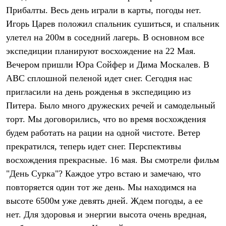
Брюки
Прибалты. Весь день играли в карты, погоды нет.
Софтшелл одежда
Куртки
Игорь Царев положил спальник сушиться, и спальник
Флисовая одежда
улетел на 200м в соседний лагерь. В основном все
Куртки
Брюки
экспедиции планируют восхождение на 22 Мая.
Жилеты
Вечером пришли Юра Сойфер и Дима Москалев. В
Комбинезоны
АВС сплошной пеленой идет снег. Сегодня нас
Термобелье
Комплект термобелья
пригласили на день рожденья в экспедицию из
Снаряжение
Питера. Было много дружеских речей и самодельный
Палатки и тенты
Палатки
торт. Мы договорились, что во время восхождения
Тенты
будем работать на рации на одной чистоте. Ветер
Аксессуары для палаток
прекратился, теперь идет снег. Перспективы
Рюкзаки
Экспедиционные
восхождения прекрасные. 16 мая. Вы смотрели фильм
Легкоходные
"День Сурка"? Каждое утро встаю и замечаю, что
Альпинистские
Городские
повторяется один тот же день. Мы находимся на
Аксессуары для рюкзаков
высоте 6500м уже девять дней. Ждем погоды, а ее
Спальные мешки
Пуховые
нет. Для здоровья и энергии высота очень вредная,
Комбинированные