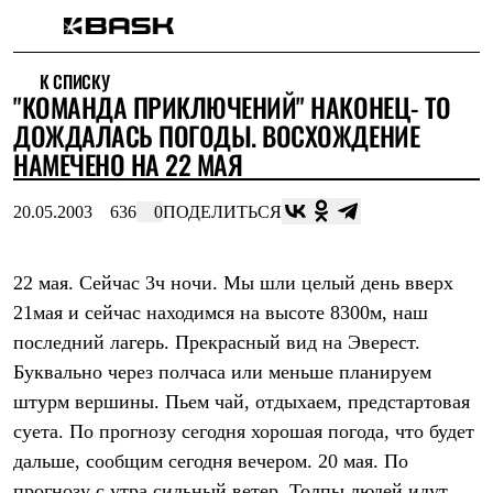
Каталог
К СПИСКУ
Интернет-магазин
"КОМАНДА ПРИКЛЮЧЕНИЙ" НАКОНЕЦ- ТО
Мужская одежда
Утепленная пухом
ДОЖДАЛАСЬ ПОГОДЫ. ВОСХОЖДЕНИЕ
Куртки
НАМЕЧЕНО НА 22 МАЯ
Брюки
Жилеты
Комбинезоны
20.05.2003
636
0
ПОДЕЛИТЬСЯ
Утепленная синтетикой
Куртки
Брюки
22 мая. Сейчас 3ч ночи. Мы шли целый день вверх
Штормовая одежда
21мая и сейчас находимся на высоте 8300м, наш
Куртки
Брюки
последний лагерь. Прекрасный вид на Эверест.
Софтшелл одежда
Буквально через полчаса или меньше планируем
Куртки
Брюки
штурм вершины. Пьем чай, отдыхаем, предстартовая
Флисовая одежда
суета. По прогнозу сегодня хорошая погода, что будет
Куртки
Брюки
дальше, сообщим сегодня вечером. 20 мая. По
Жилеты
прогнозу с утра сильный ветер. Толпы людей идут