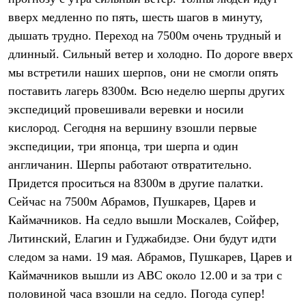
Термобелье
вверх медленно по пять, шесть шагов в минуту,
Теплое термобелье
Среднее термобелье
дышать трудно. Переход на 7500м очень трудный и
Легкое термобелье
длинный. Сильный ветер и холодно. По дороге вверх
Лёгкая одежда
Футболки
мы встретили наших шерпов, они не смогли опять
Рубашки
поставить лагерь 8300м. Всю неделю шерпы других
Толстовки
экспедиций провешивали веревки и носили
Брюки
Шорты
кислород. Сегодня на вершину взошли первые
Женская одежда
экспедиции, три японца, три шерпа и один
Утепленная пухом
Куртки
англичанин. Шерпы работают отвратительно.
Брюки
Придется проситься на 8300м в другие палатки.
Жилеты
Утепленная синтетикой
Сейчас на 7500м Абрамов, Пушкарев, Царев и
Куртки
Каймачников. На седло вышли Москалев, Сойфер,
Брюки
Литинский, Елагин и Гуджабидзе. Они будут идти
Штормовая одежда
Куртки
следом за нами. 19 мая. Абрамов, Пушкарев, Царев и
Софтшелл одежда
Каймачников вышли из АВС около 12.00 и за три с
Куртки
Брюки
половиной часа взошли на седло. Погода супер!
Лёгкая одежда