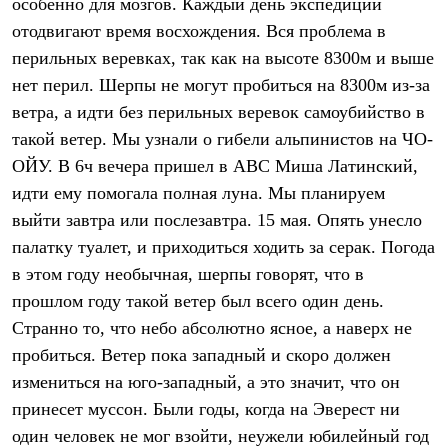
особенно для мозгов. Каждый день экспедиции
С синтетическим утеплителем
отодвигают время восхождения. Вся проблема в
Аксессуары для спальников
Сумки и баулы
перильных веревках, так как на высоте 8300м и выше
Баулы
нет перил. Шерпы не могут пробиться на 8300м из-за
Кошельки
Сумки
ветра, а идти без перильных веревок самоубийство в
Гермомешки
такой ветер. Мы узнали о гибели альпинистов на ЧО-
Полезные аксессуары
Книги
ОЙУ. В 6ч вечера пришел в АВС Миша Латинский,
Еда
идти ему помогала полная луна. Мы планируем
Коврики
выйти завтра или послезавтра. 15 мая. Опять унесло
Обувь
Женская обувь
палатку туалет, и приходиться ходить за серак. Погода
Сапоги
в этом году необычная, шерпы говорят, что в
Ботинки
Мужская обувь
прошлом году такой ветер был всего один день.
Ботинки
Странно то, что небо абсолютно ясное, а наверх не
Кроссовки
пробиться. Ветер пока западный и скоро должен
Сапоги
Гамаши и бахилы
измениться на юго-западный, а это значит, что он
Гамаши
принесет муссон. Были годы, когда на Эверест ни
Бахилы
Тапочки и чуни
один человек не мог взойти, неужели юбилейный год