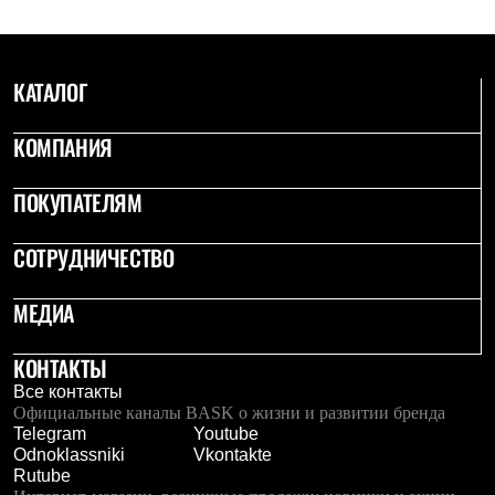
PEAK
ЗА ПОЛЯРНЫМ КРУГОМ
TREK
BASK kids
КАТАЛОГ
CITY
BASK juno
ИДЁМ В ПОХОД
КОМПАНИЯ
Дневник капитана
Каталог дилеров
ПОКУПАТЕЛЯМ
Компания
Баск сегодня
История
СОТРУДНИЧЕСТВО
Отцы основатели
Производство
Баск в вашем городе
МЕДИА
Контроль качества
Технологии
КОНТАКТЫ
Команда Баск
Сотрудничество
Все контакты
Дилерам
Официальные каналы BASK о жизни и развитии бренда
Стать дилером
Telegram
Youtube
Корпоративным клиентам
Odnoklassniki
Vkontakte
Услуги
Rutube
Медиа