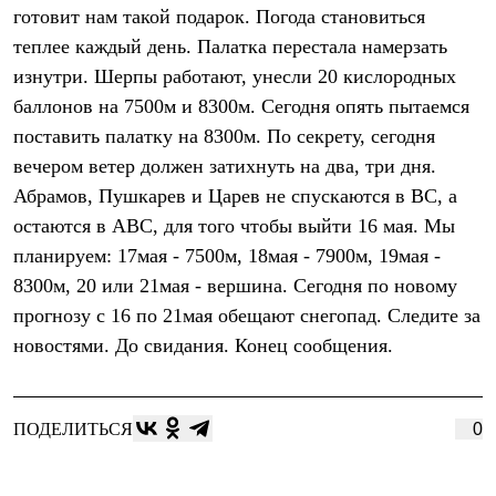
Тапочки
готовит нам такой подарок. Погода становиться
Чуни
Уход за обувью
теплее каждый день. Палатка перестала намерзать
Аксессуары
изнутри. Шерпы работают, унесли 20 кислородных
Головные уборы
баллонов на 7500м и 8300м. Сегодня опять пытаемся
Шапки
Балаклавы и маски
поставить палатку на 8300м. По секрету, сегодня
Кепки и бейсболки
вечером ветер должен затихнуть на два, три дня.
Повязки
Шарфы
Абрамов, Пушкарев и Царев не спускаются в ВС, а
Панамы
остаются в АВС, для того чтобы выйти 16 мая. Мы
Перчатки и рукавицы
Перчатки
планируем: 17мая - 7500м, 18мая - 7900м, 19мая -
Рукавицы
8300м, 20 или 21мая - вершина. Сегодня по новому
Носки
прогнозу с 16 по 21мая обещают снегопад. Следите за
Полезные аксессуары
Брелки
новостями. До свидания. Конец сообщения.
Ремни
Шевроны
Опушки
Термоковрики
ПОДЕЛИТЬСЯ
0
Уход за одеждой
В Арктику
Коллекции