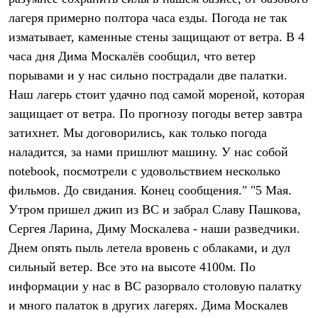
Термобелье
лагеря примерно полтора часа езды. Погода не так
Теплое термобелье
Среднее термобелье
изматывает, каменные стены защищают от ветра. В 4
Легкое термобелье
часа дня Дима Москалёв сообщил, что ветер
Лёгкая одежда
Футболки
порывами и у нас сильно пострадали две палатки.
Рубашки
Наш лагерь стоит удачно под самой мореной, которая
Толстовки
защищает от ветра. По прогнозу погоды ветер завтра
Брюки
Шорты
затихнет. Мы договорились, как только погода
Женская одежда
наладится, за нами пришлют машину. У нас собой
Утепленная пухом
Куртки
notebook, посмотрели с удовольствием несколько
Брюки
фильмов. До свидания. Конец сообщения." "5 Мая.
Жилеты
Утепленная синтетикой
Утром пришел джип из ВС и забрал Славу Пашкова,
Куртки
Сергея Ларина, Диму Москалева - наши разведчики.
Брюки
Днем опять пыль летела вровень с облаками, и дул
Штормовая одежда
Куртки
сильный ветер. Все это на высоте 4100м. По
Софтшелл одежда
информации у нас в ВС разорвало столовую палатку
Куртки
Брюки
и много палаток в других лагерях. Дима Москалев
Лёгкая одежда