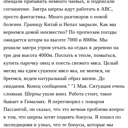
обещали прибавить немного чаевых, и подписали
С синтетическим утеплителем
соглашение. Завтра шерпы идут работать в ABC,
Аксессуары для спальников
Сумки и баулы
просто фантастика. Много разговоров о новой
Баулы
болезни. Границу Китай и Непал закрыли. Как мы
Кошельки
Сумки
вернемся домой неизвестно? По прогнозам погоды
Гермомешки
ожидается шторм на высоте 7000 и 8000м. Мы
Полезные аксессуары
Книги
решили завтра утром уехать на отдых в деревню на
Еда
три дня высота 4000м. Поспать в тепле, помыться,
Коврики
купить парочку овец и поесть свежего мяса. Целый
Обувь
Женская обувь
месяц мы едим сушеное мясо яка, не моемся, не
Сапоги
бреемся, ведем натуральный образ жизни. До
Ботинки
Мужская обувь
свидания. Конец сообщения." "1 Мая. Ситуация очень
Ботинки
сложная. Шерпы ушли вниз. Работа стоит, такое
Кроссовки
бывает в Гималаях. Я переговорил с поваром
Сапоги
Гамаши и бахилы
Пассангой, он сказал, что это вечная проблема вопрос
Гамаши
в том, что шерпы хотят поднять бонусы. Я пошел по
Бахилы
Тапочки и чуни
экспедициям и узнал, что те бонусы, которые мы