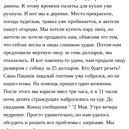
Брюки
джипы. К этому времени палатка для кухни уже
Софтшелл одежда
Куртки
рухнула. И вот мы в деревне. Место прекрасное,
Флисовая одежда
погода чудесная, травка уже пробивается, и жители
Куртки
Брюки
пашут огороды. Мы хотели купить пару овец, но
Жилеты
жители не хотели продавать нам, объясняя это тем,
Комбинезоны
что сейчас весна и овцы слишком худые. Потом нам
Термобелье
Комплект термобелья
предложили мертвую овцу за семь долларов, мы
Снаряжение
отказались. И вот наконец-то удача, нам продали овцу
Палатки и тенты
Палатки
размером с собаку за 25 долларов. Кто будет резать?
Тенты
Саша Пашков заядлый охотник уже собрался, но не
Аксессуары для палаток
нашел ножа. На помощь пришел один кочевник.
Рюкзаки
Экспедиционные
После этого мы варили мясо три часа, и в 11 часов
Легкоходные
ночи десять страждущих набросились на еду. До
Альпинистские
Городские
свидания. Конец сообщения." "2 Мая. Утро вечера
Аксессуары для рюкзаков
мудренее. Просто удивительно, но нам удалось
Спальные мешки
Пуховые
обсудить и решить все проблемы с шерпами. Мы
Комбинированные