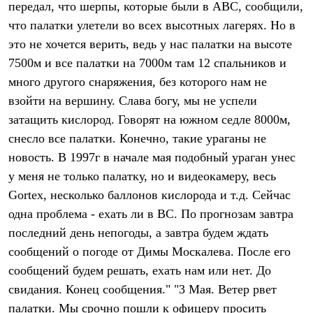
передал, что шерпы, которые были в АВС, сообщили,
Рубашки
Футболки
что палатки улетели во всех высотных лагерях. Но в
Толстовки
это не хочется верить, ведь у нас палатки на высоте
Брюки
7500м и все палатки на 7000м там 12 спальников и
Термобелье
Теплое термобелье
много другого снаряжения, без которого нам не
Среднее термобелье
взойти на вершину. Слава богу, мы не успели
Легкое термобелье
Флисовая одежда
затащить кислород. Говорят на южном седле 8000м,
Куртки
снесло все палатки. Конечно, такие ураганы не
Брюки
новость. В 1997г в начале мая подобный ураган унес
Детская одежда
Утепленная пухом
у меня не только палатку, но и видеокамеру, весь
Комбинезоны
Gortex, несколько баллонов кислорода и т.д. Сейчас
Куртки
Брюки
одна проблема - ехать ли в ВС. По прогнозам завтра
Утепленная синтетикой
последний день непогоды, а завтра будем ждать
Комбинезоны
Куртки
сообщений о погоде от Димы Москалева. После его
Брюки
сообщений будем решать, ехать нам или нет. До
Лёгкая одежда
свидания. Конец сообщения." "3 Мая. Ветер рвет
Футболки
Толстовки
палатки. Мы срочно пошли к офицеру просить