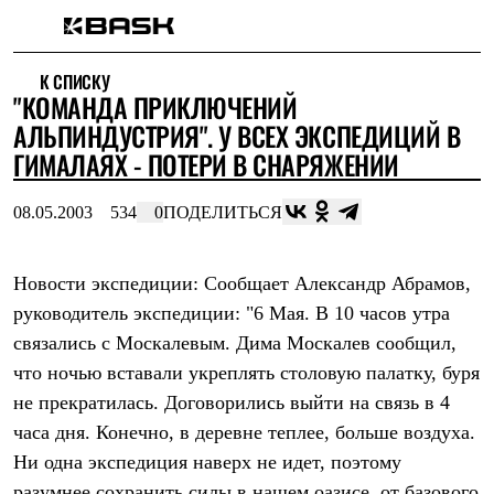
Каталог
К СПИСКУ
Интернет-магазин
"КОМАНДА ПРИКЛЮЧЕНИЙ
Мужская одежда
Утепленная пухом
АЛЬПИНДУСТРИЯ". У ВСЕХ ЭКСПЕДИЦИЙ В
Куртки
ГИМАЛАЯХ - ПОТЕРИ В СНАРЯЖЕНИИ
Брюки
Жилеты
Комбинезоны
08.05.2003
534
0
ПОДЕЛИТЬСЯ
Утепленная синтетикой
Куртки
Брюки
Новости экспедиции: Сообщает Александр Абрамов,
Штормовая одежда
руководитель экспедиции: "6 Мая. В 10 часов утра
Куртки
Брюки
связались с Москалевым. Дима Москалев сообщил,
Софтшелл одежда
что ночью вставали укреплять столовую палатку, буря
Куртки
Брюки
не прекратилась. Договорились выйти на связь в 4
Флисовая одежда
часа дня. Конечно, в деревне теплее, больше воздуха.
Куртки
Брюки
Ни одна экспедиция наверх не идет, поэтому
Жилеты
разумнее сохранить силы в нашем оазисе, от базового