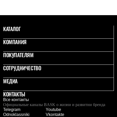
PEAK
ЗА ПОЛЯРНЫМ КРУГОМ
TREK
BASK kids
CITY
КАТАЛОГ
BASK juno
ИДЁМ В ПОХОД
Дневник капитана
КОМПАНИЯ
Каталог дилеров
Компания
Баск сегодня
ПОКУПАТЕЛЯМ
История
Отцы основатели
СОТРУДНИЧЕСТВО
Производство
Баск в вашем городе
Контроль качества
МЕДИА
Технологии
Команда Баск
Сотрудничество
КОНТАКТЫ
Дилерам
Все контакты
Стать дилером
Официальные каналы BASK о жизни и развитии бренда
Корпоративным клиентам
Telegram
Youtube
Услуги
Odnoklassniki
Vkontakte
Медиа