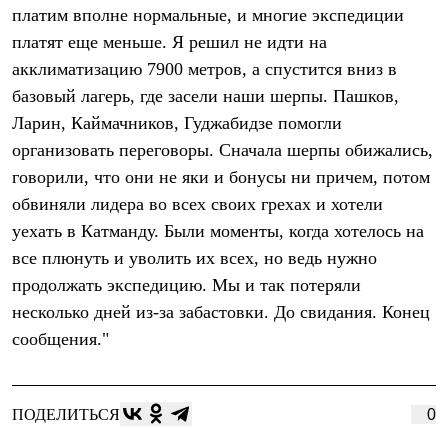
Тапочки
платим вполне нормальные, и многие экспедиции
Чуни
Уход за обувью
платят еще меньше. Я решил не идти на
Аксессуары
акклиматизацию 7900 метров, а спустится вниз в
Головные уборы
базовый лагерь, где засели наши шерпы. Пашков,
Шапки
Балаклавы и маски
Ларин, Каймачников, Гуджабидзе помогли
Кепки и бейсболки
организовать переговоры. Сначала шерпы обижались,
Повязки
Шарфы
говорили, что они не яки и бонусы ни причем, потом
Панамы
обвиняли лидера во всех своих грехах и хотели
Перчатки и рукавицы
Перчатки
уехать в Катманду. Были моменты, когда хотелось на
Рукавицы
все плюнуть и уволить их всех, но ведь нужно
Носки
продолжать экспедицию. Мы и так потеряли
Полезные аксессуары
Брелки
несколько дней из-за забастовки. До свидания. Конец
Ремни
сообщения."
Шевроны
Опушки
Термоковрики
Уход за одеждой
ПОДЕЛИТЬСЯ
0
В Арктику
Коллекции