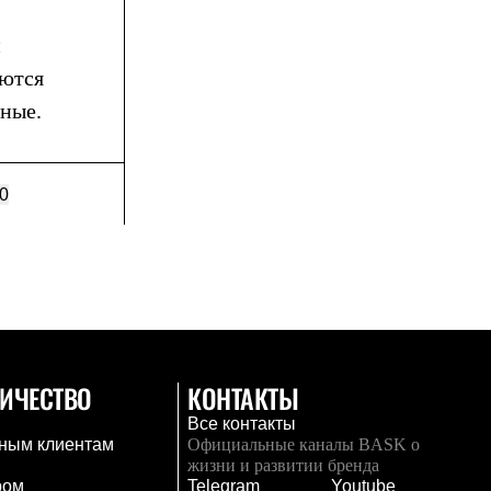
и
аются
ьные.
0
ИЧЕСТВО
КОНТАКТЫ
Все контакты
ным клиентам
Официальные каналы BASK о
жизни и развитии бренда
ром
Telegram
Youtube