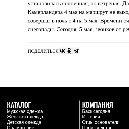
установилась солнечная, но ветреная. Д
Жилеты
Термобелье
Камерландера 4 мая на маршрут не выхо
Теплое термобелье
совершат в ночь с 4 на 5 мая. Времени о
Среднее термобелье
Легкое термобелье
снегопады. Сегодня, 5 мая, звонков от р
Лёгкая одежда
Футболки
Рубашки
Толстовки
ПОДЕЛИТЬСЯ
Брюки
Шорты
Женская одежда
Утепленная пухом
Куртки
Брюки
Жилеты
Утепленная синтетикой
Куртки
КАТАЛОГ
КОМПАНИЯ
Брюки
Штормовая одежда
Мужская одежда
Баск сегодня
Куртки
Женская одежда
История
Софтшелл одежда
Детская одежда
Отцы основатели
Куртки
Снаряжение
Производство