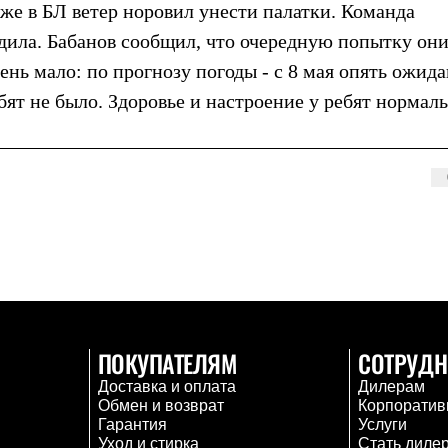
аже в БЛ ветер норовил унести палатки. Команда
дила. Бабанов сообщил, что очередную попытку он
чень мало: по прогнозу погоды - с 8 мая опять ожид
ебят не было. Здоровье и настроение у ребят нормал
ПОКУПАТЕЛЯМ
СОТРУДН
Доставка и оплата
Дилерам
Обмен и возврат
Корпоратив
Гарантия
Услуги
Уход и стирка
Стать диле