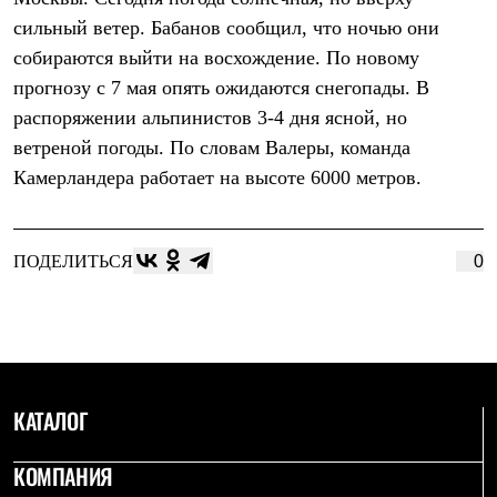
Термобелье
сильный ветер. Бабанов сообщил, что ночью они
Теплое термобелье
Среднее термобелье
собираются выйти на восхождение. По новому
Легкое термобелье
прогнозу с 7 мая опять ожидаются снегопады. В
Лёгкая одежда
Футболки
распоряжении альпинистов 3-4 дня ясной, но
Рубашки
ветреной погоды. По словам Валеры, команда
Толстовки
Камерландера работает на высоте 6000 метров.
Брюки
Шорты
Женская одежда
Утепленная пухом
ПОДЕЛИТЬСЯ
0
Куртки
Брюки
Жилеты
Утепленная синтетикой
Куртки
Брюки
Штормовая одежда
Куртки
КАТАЛОГ
Софтшелл одежда
Куртки
КОМПАНИЯ
Брюки
Лёгкая одежда