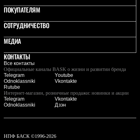
Рубашки
ПОКУПАТЕЛЯМ
Футболки
Толстовки
Брюки
СОТРУДНИЧЕСТВО
Термобелье
Теплое термобелье
МЕДИА
Среднее термобелье
Легкое термобелье
Флисовая одежда
КОНТАКТЫ
Куртки
Все контакты
Брюки
Официальные каналы BASK о жизни и развитии бренда
Детская одежда
Telegram
Youtube
Утепленная пухом
Odnoklassniki
Vkontakte
Комбинезоны
Rutube
Куртки
Интернет-магазин, розничные продажи: новинки и акции
Брюки
Telegram
Vkontakte
Утепленная синтетикой
Odnoklassniki
Дзэн
Комбинезоны
Куртки
Брюки
Лёгкая одежда
Футболки
Толстовки
НПФ БАСК ©1996-2026