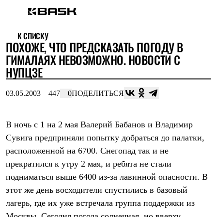
Каталог
К СПИСКУ
Интернет-магазин
ПОХОЖЕ, ЧТО ПРЕДСКАЗАТЬ ПОГОДУ В
Мужская одежда
Утепленная пухом
ГИМАЛАЯХ НЕВОЗМОЖНО. НОВОСТИ С
Куртки
НУПЦЗЕ
Брюки
Жилеты
Комбинезоны
03.05.2003
447
0
ПОДЕЛИТЬСЯ
Утепленная синтетикой
Куртки
Брюки
В ночь с 1 на 2 мая Валерий Бабанов и Владимир
Штормовая одежда
Сувига предприняли попытку добраться до палатки,
Куртки
Брюки
расположенной на 6700. Снегопад так и не
Софтшелл одежда
прекратился к утру 2 мая, и ребята не стали
Куртки
Брюки
подниматься выше 6400 из-за лавинной опасности. В
Флисовая одежда
этот же день восходители спустились в базовый
Куртки
Брюки
лагерь, где их уже встречала группа поддержки из
Жилеты
Москвы. Сегодня погода солнечная, но вверху