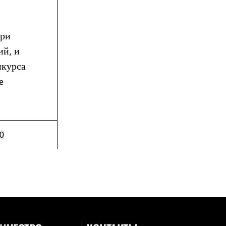
юри
ий, и
нкурса
е
0