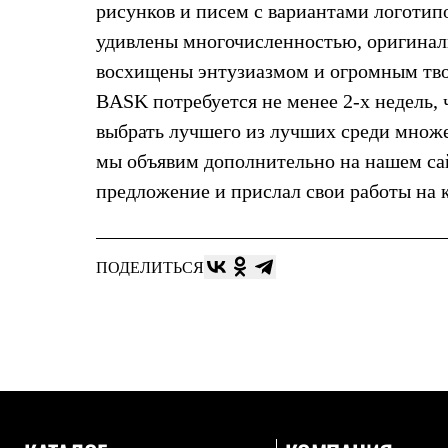
рисунков и писем с вариантами логоти
Жилеты
Термобелье
удивлены многочисленностью, оригинал
Теплое термобелье
восхищены энтузиазмом и огромным тв
Среднее термобелье
Легкое термобелье
BASK потребуется не менее 2-х недель, 
Лёгкая одежда
Футболки
выбрать лучшего из лучших среди множе
Рубашки
мы объявим дополнительно на нашем сай
Толстовки
Брюки
предложение и прислал свои работы на
Шорты
Женская одежда
Утепленная пухом
Куртки
ПОДЕЛИТЬСЯ
Брюки
Жилеты
Утепленная синтетикой
Куртки
Брюки
Штормовая одежда
Куртки
Софтшелл одежда
Куртки