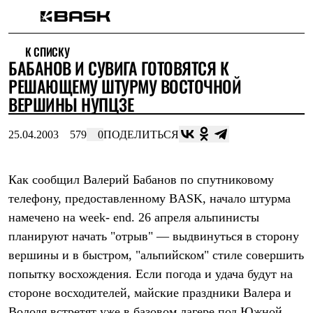
Каталог
К СПИСКУ
Интернет-магазин
БАБАНОВ И СУВИГА ГОТОВЯТСЯ К
Мужская одежда
Утепленная пухом
РЕШАЮЩЕМУ ШТУРМУ ВОСТОЧНОЙ
Куртки
ВЕРШИНЫ НУПЦЗЕ
Брюки
Жилеты
Комбинезоны
25.04.2003
579
0
ПОДЕЛИТЬСЯ
Утепленная синтетикой
Куртки
Брюки
Как сообщил Валерий Бабанов по спутниковому
Штормовая одежда
телефону, предоставленному BASK, начало штурма
Куртки
Брюки
намечено на week- end. 26 апреля альпинисты
Софтшелл одежда
планируют начать "отрыв" — выдвинуться в сторону
Куртки
Брюки
вершины и в быстром, "альпийском" стиле совершить
Флисовая одежда
попытку восхождения. Если погода и удача будут на
Куртки
Брюки
стороне восходителей, майские праздники Валера и
Жилеты
Володя встретят уже в базовом лагере под Южной