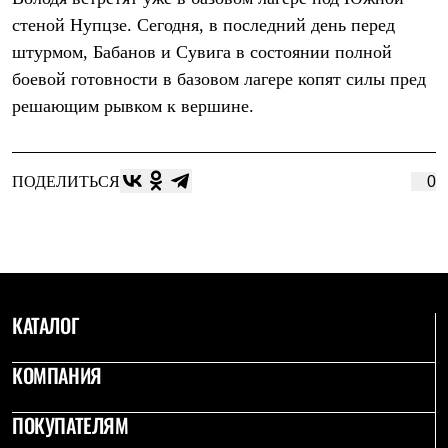
Термобелье
стеной Нупцзе. Сегодня, в последний день перед
Теплое термобелье
Среднее термобелье
штурмом, Бабанов и Сувига в состоянии полной
Легкое термобелье
боевой готовности в базовом лагере копят силы пред
Лёгкая одежда
Футболки
решающим рывком к вершине.
Рубашки
Толстовки
Брюки
Шорты
ПОДЕЛИТЬСЯ
0
Женская одежда
Утепленная пухом
Куртки
Брюки
Жилеты
Утепленная синтетикой
Куртки
КАТАЛОГ
Брюки
Штормовая одежда
Куртки
КОМПАНИЯ
Софтшелл одежда
Куртки
ПОКУПАТЕЛЯМ
Брюки
Лёгкая одежда