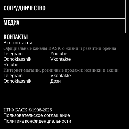
Рубашки
СОТРУДНИЧЕСТВО
Футболки
Толстовки
МЕДИА
Брюки
Термобелье
Теплое термобелье
КОНТАКТЫ
Среднее термобелье
Легкое термобелье
Все контакты
Флисовая одежда
Официальные каналы BASK о жизни и развитии бренда
Куртки
Telegram
Youtube
Брюки
Odnoklassniki
Vkontakte
Детская одежда
Rutube
Утепленная пухом
Интернет-магазин, розничные продажи: новинки и акции
Комбинезоны
Telegram
Vkontakte
Куртки
Odnoklassniki
Дзэн
Брюки
Утепленная синтетикой
Комбинезоны
Куртки
Брюки
НПФ БАСК ©1996-2026
Лёгкая одежда
Пользовательское соглашение
Футболки
Политика конфиденциальности
Толстовки