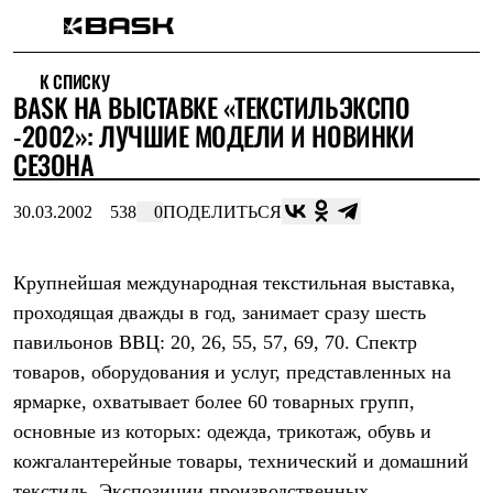
Каталог
К СПИСКУ
Интернет-магазин
BASK НА ВЫСТАВКЕ «ТЕКСТИЛЬЭКСПО
Мужская одежда
Утепленная пухом
-2002»: ЛУЧШИЕ МОДЕЛИ И НОВИНКИ
Куртки
СЕЗОНА
Брюки
Жилеты
Комбинезоны
30.03.2002
538
0
ПОДЕЛИТЬСЯ
Утепленная синтетикой
Куртки
Брюки
Крупнейшая международная текстильная выставка,
Штормовая одежда
проходящая дважды в год, занимает сразу шесть
Куртки
Брюки
павильонов ВВЦ: 20, 26, 55, 57, 69, 70. Спектр
Софтшелл одежда
товаров, оборудования и услуг, представленных на
Куртки
Брюки
ярмарке, охватывает более 60 товарных групп,
Флисовая одежда
основные из которых: одежда, трикотаж, обувь и
Куртки
Брюки
кожгалантерейные товары, технический и домашний
Жилеты
текстиль. Экспозиции производственных