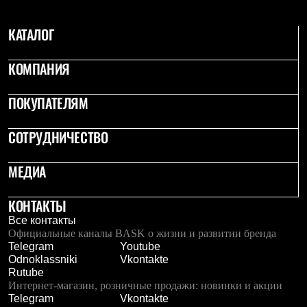
Брюки
Софтшелл одежда
Куртки
КАТАЛОГ
Флисовая одежда
Куртки
КОМПАНИЯ
Брюки
Жилеты
Комбинезоны
ПОКУПАТЕЛЯМ
Термобелье
Комплект термобелья
СОТРУДНИЧЕСТВО
Снаряжение
Палатки и тенты
Палатки
МЕДИА
Тенты
Аксессуары для палаток
Рюкзаки
КОНТАКТЫ
Экспедиционные
Все контакты
Легкоходные
Официальные каналы BASK о жизни и развитии бренда
Альпинистские
Telegram
Youtube
Городские
Odnoklassniki
Vkontakte
Аксессуары для рюкзаков
Rutube
Спальные мешки
Интернет-магазин, розничные продажи: новинки и акции
Пуховые
Telegram
Vkontakte
Комбинированные