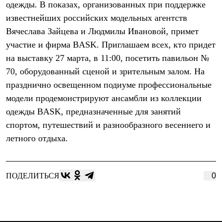
одежды. В показах, организованных при поддержке
Рубашки
Футболки
известнейших российских модельных агентств
Толстовки
Вячеслава Зайцева и Людмилы Ивановой, примет
Брюки
участие и фирма BASK. Приглашаем всех, кто придет
Термобелье
Теплое термобелье
на выставку 27 марта, в 11:00, посетить павильон №
Среднее термобелье
70, оборудованный сценой и зрительным залом. На
Легкое термобелье
Флисовая одежда
празднично освещенном подиуме профессиональные
Куртки
модели продемонстрируют ансамбли из коллекции
Брюки
одежды BASK, предназначенные для занятий
Детская одежда
Утепленная пухом
спортом, путешествий и разнообразного весеннего и
Комбинезоны
летного отдыха.
Куртки
Брюки
Утепленная синтетикой
Комбинезоны
ПОДЕЛИТЬСЯ
0
Куртки
Брюки
Лёгкая одежда
Футболки
Толстовки