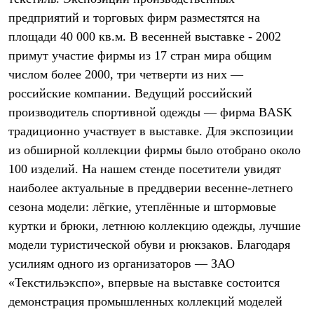
Термобелье
предприятий и торговых фирм разместятся на
Теплое термобелье
Среднее термобелье
площади 40 000 кв.м. В весенней выставке - 2002
Легкое термобелье
примут участие фирмы из 17 стран мира общим
Лёгкая одежда
Футболки
числом более 2000, три четверти из них —
Рубашки
российские компании. Ведущий российский
Толстовки
производитель спортивной одежды — фирма BASK
Брюки
Шорты
традиционно участвует в выставке. Для экспозиции
Женская одежда
из обширной коллекции фирмы было отобрано около
Утепленная пухом
Куртки
100 изделий. На нашем стенде посетители увидят
Брюки
наиболее актуальные в преддверии весенне-летнего
Жилеты
Утепленная синтетикой
сезона модели: лёгкие, утеплённые и штормовые
Куртки
куртки и брюки, летнюю коллекцию одежды, лучшие
Брюки
модели туристической обуви и рюкзаков. Благодаря
Штормовая одежда
Куртки
усилиям одного из организаторов — ЗАО
Софтшелл одежда
«Текстильэкспо», впервые на выставке состоится
Куртки
Брюки
демонстрация промышленных коллекций моделей
Лёгкая одежда