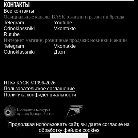
КОНТАКТЫ
С синтетическим утеплителем
Аксессуары для спальников
Все контакты
Сумки и баулы
Официальные каналы BASK о жизни и развитии бренда
Баулы
Telegram
Youtube
Кошельки
Odnoklassniki
Vkontakte
Сумки
Rutube
Гермомешки
Интернет-магазин, розничные продажи: новинки и акции
Полезные аксессуары
Telegram
Vkontakte
Книги
Odnoklassniki
Дзэн
Еда
Коврики
Обувь
Женская обувь
Сапоги
НПФ БАСК ©1996-2026
Ботинки
Пользовательское соглашение
Мужская обувь
Политика конфиденциальности
Ботинки
Кроссовки
Сапоги
Победитель конкурса
лучших брендов России
Гамаши и бахилы
Гамаши
резидент технопарка
Продолжая использовать сайт, вы даете согласие на
Калибр
Бахилы
обработку файлов cookies
Тапочки и чуни