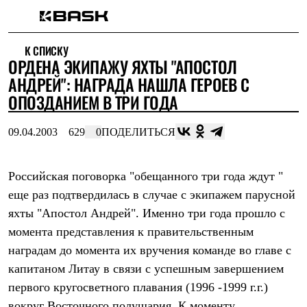
Каталог
К СПИСКУ
Интернет-магазин
ОРДЕНА ЭКИПАЖУ ЯХТЫ "АПОСТОЛ
Мужская одежда
Утепленная пухом
АНДРЕЙ": НАГРАДА НАШЛА ГЕРОЕВ С
Куртки
ОПОЗДАНИЕМ В ТРИ ГОДА
Брюки
Жилеты
Комбинезоны
09.04.2003
629
0
ПОДЕЛИТЬСЯ
Утепленная синтетикой
Куртки
Брюки
Российская поговорка "обещанного три года ждут "
Штормовая одежда
еще раз подтвердилась в случае с экипажем парусной
Куртки
Брюки
яхты "Апостол Андрей". Именно три года прошло с
Софтшелл одежда
момента представления к правительственным
Куртки
Брюки
наградам до момента их вручения команде во главе с
Флисовая одежда
капитаном Литау в связи с успешным завершением
Куртки
Брюки
первого кругосветного плавания (1996 -1999 г.г.)
Жилеты
вокруг Восточного полушария. К моменту