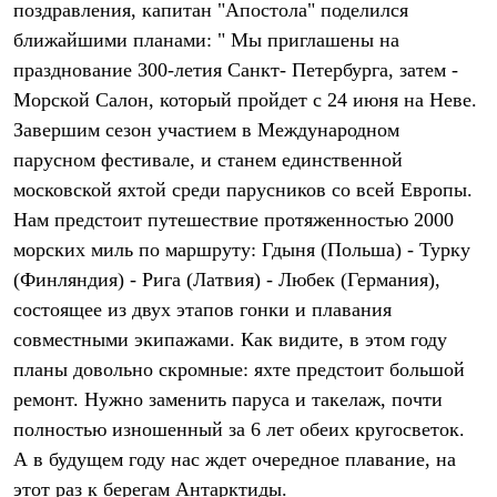
поздравления, капитан "Апостола" поделился
Рубашки
Футболки
ближайшими планами: " Мы приглашены на
Толстовки
празднование 300-летия Санкт- Петербурга, затем -
Брюки
Морской Салон, который пройдет с 24 июня на Неве.
Термобелье
Теплое термобелье
Завершим сезон участием в Международном
Среднее термобелье
парусном фестивале, и станем единственной
Легкое термобелье
Флисовая одежда
московской яхтой среди парусников со всей Европы.
Куртки
Нам предстоит путешествие протяженностью 2000
Брюки
морских миль по маршруту: Гдыня (Польша) - Турку
Детская одежда
Утепленная пухом
(Финляндия) - Рига (Латвия) - Любек (Германия),
Комбинезоны
состоящее из двух этапов гонки и плавания
Куртки
Брюки
совместными экипажами. Как видите, в этом году
Утепленная синтетикой
планы довольно скромные: яхте предстоит большой
Комбинезоны
Куртки
ремонт. Нужно заменить паруса и такелаж, почти
Брюки
полностью изношенный за 6 лет обеих кругосветок.
Лёгкая одежда
А в будущем году нас ждет очередное плавание, на
Футболки
Толстовки
этот раз к берегам
Антарктиды
.