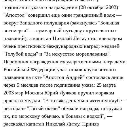
Термобелье
подписания указа о награждении (28 октября 2002)
Теплое термобелье
Среднее термобелье
"Апостол" совершил еще один грандиозный вояж —
Легкое термобелье
вокруг Западного полушария (замкнулась "Большая
Лёгкая одежда
Футболки
восьмерка" — суммарный путь двух кругосветных
Рубашки
плаваний), а капитан Николай Литау стал кавалером
Толстовки
очень престижных международных наград: медалей
Брюки
Шорты
"Голубой воды" и "За искусство мореплавания".
Женская одежда
Церемония награждения государственными наградами
Утепленная пухом
Куртки
Российской Федерации участников кругосветного
Брюки
плавания на яхте "Апостол Андрей" состоялась лишь
Жилеты
Утепленная синтетикой
через 5 месяцев после подписания указа: 25 марта
Куртки
2003 мэр Москвы Юрий Лужков вручил морякам
Брюки
ордена и медали. "В тот же день мы в яхтеном клубе -
Штормовая одежда
Куртки
ресторане "Пятый океан" обмыли награды, погружая
Софтшелл одежда
их, по морскому обычаю, в бокалы с водкой", —
Куртки
Брюки
рассказал капитан Николай Литау. Приняв
Лёгкая одежда