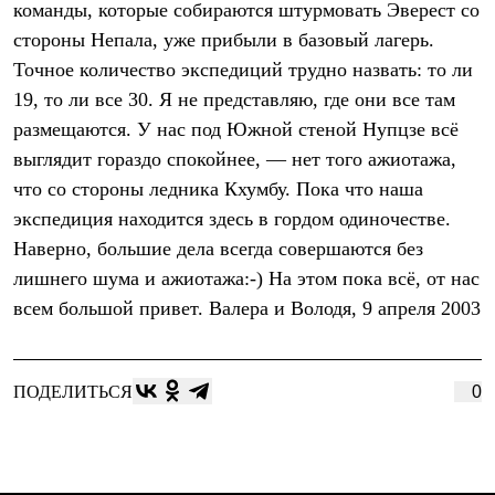
команды, которые собираются штурмовать Эверест со
Рубашки
Футболки
стороны Непала, уже прибыли в базовый лагерь.
Толстовки
Точное количество экспедиций трудно назвать: то ли
Брюки
19, то ли все 30. Я не представляю, где они все там
Термобелье
Теплое термобелье
размещаются. У нас под Южной стеной Нупцзе всё
Среднее термобелье
выглядит гораздо спокойнее, — нет того ажиотажа,
Легкое термобелье
Флисовая одежда
что со стороны ледника Кхумбу. Пока что наша
Куртки
экспедиция находится здесь в гордом одиночестве.
Брюки
Наверно, большие дела всегда совершаются без
Детская одежда
Утепленная пухом
лишнего шума и ажиотажа:-) На этом пока всё, от нас
Комбинезоны
всем большой привет. Валера и Володя, 9 апреля 2003
Куртки
Брюки
Утепленная синтетикой
Комбинезоны
ПОДЕЛИТЬСЯ
0
Куртки
Брюки
Лёгкая одежда
Футболки
Толстовки