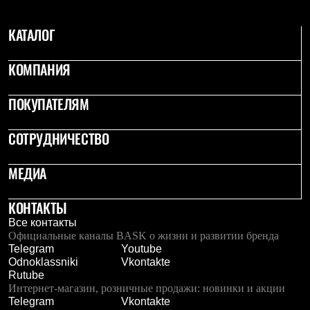
Брюки
Софтшелл одежда
Куртки
КАТАЛОГ
Флисовая одежда
Куртки
КОМПАНИЯ
Брюки
Жилеты
Комбинезоны
ПОКУПАТЕЛЯМ
Термобелье
Комплект термобелья
СОТРУДНИЧЕСТВО
Снаряжение
Палатки и тенты
Палатки
МЕДИА
Тенты
Аксессуары для палаток
Рюкзаки
КОНТАКТЫ
Экспедиционные
Все контакты
Легкоходные
Официальные каналы BASK о жизни и развитии бренда
Альпинистские
Telegram
Youtube
Городские
Odnoklassniki
Vkontakte
Аксессуары для рюкзаков
Rutube
Спальные мешки
Интернет-магазин, розничные продажи: новинки и акции
Пуховые
Telegram
Vkontakte
Комбинированные