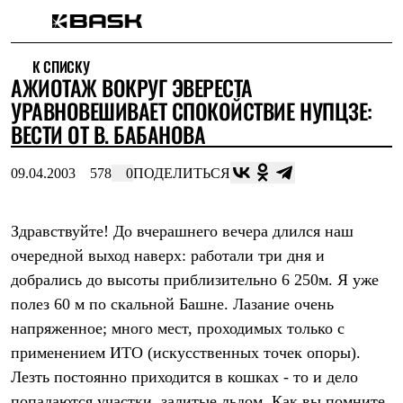
Каталог
К СПИСКУ
Интернет-магазин
АЖИОТАЖ ВОКРУГ ЭВЕРЕСТА
Мужская одежда
Утепленная пухом
УРАВНОВЕШИВАЕТ СПОКОЙСТВИЕ НУПЦЗЕ:
Куртки
ВЕСТИ ОТ В. БАБАНОВА
Брюки
Жилеты
Комбинезоны
09.04.2003
578
0
ПОДЕЛИТЬСЯ
Утепленная синтетикой
Куртки
Брюки
Здравствуйте! До вчерашнего вечера длился наш
Штормовая одежда
очередной выход наверх: работали три дня и
Куртки
Брюки
добрались до высоты приблизительно 6 250м. Я уже
Софтшелл одежда
полез 60 м по скальной Башне. Лазание очень
Куртки
Брюки
напряженное; много мест, проходимых только с
Флисовая одежда
применением ИТО (искусственных точек опоры).
Куртки
Брюки
Лезть постоянно приходится в кошках - то и дело
Жилеты
попадаются участки, залитые льдом. Как вы помните,