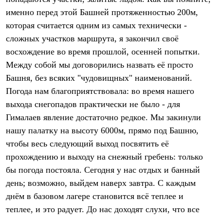
Термобелье
именно перед этой Башней протяженностью 200м,
Теплое термобелье
Среднее термобелье
которая считается одним из самых технически -
Легкое термобелье
сложных участков маршрута, я закончил своё
Лёгкая одежда
Футболки
восхождение во время прошлой, осенней попытки.
Рубашки
Между собой мы договорились назвать её просто
Толстовки
Башня, без всяких "чудовищных" наименований.
Брюки
Шорты
Погода нам благоприятствовала: во время нашего
Женская одежда
выхода снегопадов практически не было - для
Утепленная пухом
Куртки
Гималаев явление достаточно редкое. Мы закинули
Брюки
нашу палатку на высоту 6000м, прямо под Башню,
Жилеты
Утепленная синтетикой
чтобы весь следующий выход посвятить её
Куртки
прохождению и выходу на снежный гребень: только
Брюки
бы погода постояла. Сегодня у нас отдых и банный
Штормовая одежда
Куртки
день; возможно, выйдем наверх завтра. С каждым
Софтшелл одежда
днём в базовом лагере становится всё теплее и
Куртки
Брюки
теплее, и это радует. До нас доходят слухи, что все
Лёгкая одежда