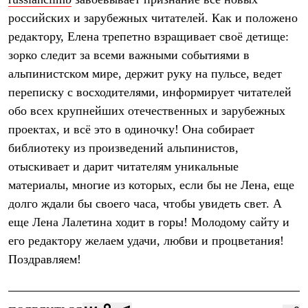
Термобелье
российских и зарубежных читателей. Как и положено
Теплое термобелье
Среднее термобелье
редактору, Елена трепетно взращивает своё детище:
Легкое термобелье
зорко следит за всеми важными событиями в
Лёгкая одежда
Футболки
альпинистском мире, держит руку на пульсе, ведет
Рубашки
переписку с восходителями, информирует читателей
Толстовки
Брюки
обо всех крупнейших отечественных и зарубежных
Шорты
проектах, и всё это в одиночку! Она собирает
Женская одежда
библиотеку из произведений альпинистов,
Утепленная пухом
Куртки
отыскивает и дарит читателям уникальные
Брюки
материалы, многие из которых, если бы не Лена, еще
Жилеты
Утепленная синтетикой
долго ждали бы своего часа, чтобы увидеть свет. А
Куртки
еще Лена Лалетина ходит в горы! Молодому сайту и
Брюки
его редактору желаем удачи, любви и процветания!
Штормовая одежда
Куртки
Поздравляем!
Софтшелл одежда
Куртки
Брюки
Лёгкая одежда