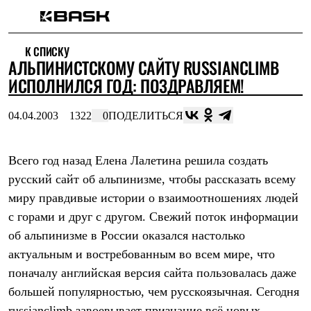
Каталог
К СПИСКУ
Интернет-магазин
АЛЬПИНИСТСКОМУ САЙТУ RUSSIANCLIMB
Мужская одежда
Утепленная пухом
ИСПОЛНИЛСЯ ГОД: ПОЗДРАВЛЯЕМ!
Куртки
Брюки
04.04.2003
1322
0
ПОДЕЛИТЬСЯ
Жилеты
Комбинезоны
Утепленная синтетикой
Куртки
Всего год назад Елена Лалетина решила создать
Брюки
русский сайт об альпинизме, чтобы рассказать всему
Штормовая одежда
миру правдивые истории о взаимоотношениях людей
Куртки
Брюки
с горами и друг с другом. Свежий поток информации
Софтшелл одежда
об альпинизме в России оказался настолько
Куртки
Брюки
актуальным и востребованным во всем мире, что
Флисовая одежда
поначалу английская версия сайта пользовалась даже
Куртки
Брюки
большей популярностью, чем русскоязычная. Сегодня
Жилеты
russianclimb
завоевывает признание всё новых