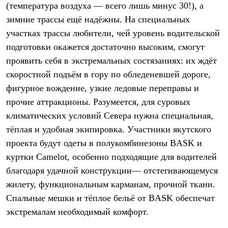
(температура воздуха — всего лишь минус 30!), а
Рубашки
Футболки
зимние трассы ещё надёжны. На специальных
Толстовки
участках трассы любители, чей уровень водительской
Брюки
подготовки окажется достаточно высоким, смогут
Термобелье
Теплое термобелье
проявить себя в экстремальных состязаниях: их ждёт
Среднее термобелье
скоростной подъём в гору по обледеневшей дороге,
Легкое термобелье
Флисовая одежда
фигурное вождение, узкие ледовые переправы и
Куртки
прочие аттракционы. Разумеется, для суровых
Брюки
Детская одежда
климатических условий Севера нужна специальная,
Утепленная пухом
тёплая и удобная экипировка. Участники якутского
Комбинезоны
проекта будут одеты в полукомбинезоны BASK и
Куртки
Брюки
куртки Camelot, особенно подходящие для водителей
Утепленная синтетикой
благодаря удачной конструкции— отстегивающемуся
Комбинезоны
Куртки
жилету, функциональным карманам, прочной ткани.
Брюки
Спальные мешки и тёплое бельё от BASK обеспечат
Лёгкая одежда
Футболки
экстремалам необходимый комфорт.
Толстовки