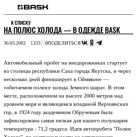
Каталог
К СПИСКУ
Интернет-магазин
НА ПОЛЮС ХОЛОДА — В ОДЕЖДЕ BASK
Мужская одежда
Утепленная пухом
Куртки
30.03.2002
1333
0
ПОДЕЛИТЬСЯ
Брюки
Жилеты
Комбинезоны
Автомобильный пробег на внедорожниках стартует
Утепленная синтетикой
Куртки
из столицы республики Саха города Якутска, и через
Брюки
несколько дней финиширует в Оймяконе —
Штормовая одежда
Куртки
«обитаемом полюсе холода Земного шара». В этом
Брюки
месте, расположенном на высоте 2000 метров над
Софтшелл одежда
уровнем моря и являющемся впадиной Верхоянских
Куртки
Брюки
гор, в 1924 году академиком Обручевым была
Флисовая одежда
зафиксирована самая низкая для нашего полушария
Куртки
Брюки
температура - 71,2 градуса. Идея автопробега "Полюс
Жилеты