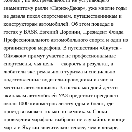
Холода", по экстремальности не уступающего
Термобелье
знаменитому ралли «Париж-Дакар», уже многие годы
Теплое термобелье
Среднее термобелье
не давала покоя спортсменам, путешественникам и
Легкое термобелье
конструкторам автомобилей. Об этом поведал в
Лёгкая одежда
Футболки
гостях у BASK Евгений Доронин, Президент Фонда
Рубашки
Профессионального автомобильного спорта и один из
Толстовки
Брюки
организаторов марафона. В путешествии «Якутск -
Шорты
Оймякон» примут участие не профессиональные
Женская одежда
спортсмены, чья цель — скорость и результат, а
Утепленная пухом
Куртки
любители экстремального туризма и специально
Брюки
подготовленные водители-проводники из числа
Жилеты
Утепленная синтетикой
местных автогонщиков. За несколько дней десяти
Куртки
экипажам автомобилей УАЗ предстоит преодолеть
Брюки
Штормовая одежда
около 1000 километров лесотундры и болот, где
Куртки
проезд возможен только по зимникам. Сроки
Софтшелл одежда
проведения марафона выбраны не случайно: в конце
Куртки
Брюки
марта в Якутии значительно теплее, чем в январе,
Лёгкая одежда