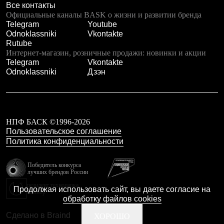
Все контакты
С синтетическим утеплителем
Официальные каналы BASK о жизни и развитии бренда
Аксессуары для спальников
Telegram
Youtube
Сумки и баулы
Odnoklassniki
Vkontakte
Баулы
Rutube
Кошельки
Интернет-магазин, розничные продажи: новинки и акции
Сумки
Telegram
Vkontakte
Гермомешки
Odnoklassniki
Дзэн
Полезные аксессуары
Книги
Еда
Коврики
Обувь
Женская обувь
НПФ БАСК ©1996-2026
Сапоги
Пользовательское соглашение
Ботинки
Политика конфиденциальности
Мужская обувь
Ботинки
Победитель конкурса
Кроссовки
лучших брендов России
Сапоги
резидент технопарка
Гамаши и бахилы
Продолжая использовать сайт, вы даете согласие на
Калибр
Гамаши
обработку файлов cookies
Бахилы
Тапочки и чуни
Сделано в Braind
ХОРОШО