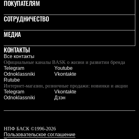
Тапочки
ПОКУПАТЕЛЯМ
Чуни
Уход за обувью
СОТРУДНИЧЕСТВО
Аксессуары
Головные уборы
Шапки
МЕДИА
Балаклавы и маски
Кепки и бейсболки
Повязки
КОНТАКТЫ
Шарфы
Все контакты
Панамы
Официальные каналы BASK о жизни и развитии бренда
Перчатки и рукавицы
Telegram
Youtube
Перчатки
Odnoklassniki
Vkontakte
Рукавицы
Rutube
Носки
Интернет-магазин, розничные продажи: новинки и акции
Полезные аксессуары
Telegram
Vkontakte
Брелки
Odnoklassniki
Дзэн
Ремни
Шевроны
Опушки
Термоковрики
Уход за одеждой
НПФ БАСК ©1996-2026
В Арктику
Пользовательское соглашение
Коллекции