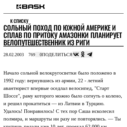
Каталог
К СПИСКУ
Интернет-магазин
СОЛЬНЫЙ ПОХОД ПО ЮЖНОЙ АМЕРИКЕ И
Мужская одежда
Утепленная пухом
СПЛАВ ПО ПРИТОКУ АМАЗОНКИ ПЛАНИРУЕТ
Куртки
ВЕЛОПУТЕШЕСТВЕННИК ИЗ РИГИ
Брюки
Жилеты
Комбинезоны
28.02.2003
769
0
ПОДЕЛИТЬСЯ
Утепленная синтетикой
Куртки
Брюки
Начало сольной велокругосветки было положено в
Штормовая одежда
1992 году: вернувшись из армии, 22 - летний
Куртки
Брюки
авантюрист впервые оседлал велосипед, "Старт
Софтшелл одежда
Шоссе", раму которого можно было согнуть о колено,
Куртки
Брюки
и решил прокатиться — из Латвии в Турцию.
Флисовая одежда
Удалось! Понравилось! С тех пор Саша исколесил
Куртки
Брюки
полмира, и маршруты ни разу не повторялись. — Ты
Жилеты
крутишь педали уже 10 лет, проехал 62 000 км,