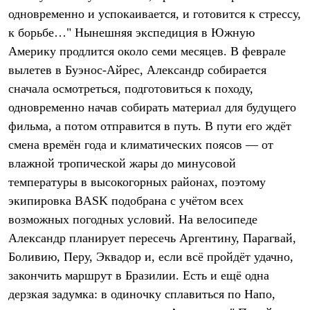
Брюки
одновременно и успокаивается, и готовится к стрессу,
Софтшелл одежда
Куртки
к борьбе…" Нынешняя экспедиция в Южную
Флисовая одежда
Америку продлится около семи месяцев. В феврале
Куртки
Брюки
вылетев в Буэнос-Айрес, Александр собирается
Жилеты
сначала осмотреться, подготовиться к походу,
Комбинезоны
одновременно начав собирать материал для будущего
Термобелье
Комплект термобелья
фильма, а потом отправится в путь. В пути его ждёт
Снаряжение
смена времён года и климатических поясов — от
Палатки и тенты
Палатки
влажной тропической жары до минусовой
Тенты
температуры в высокогорных районах, поэтому
Аксессуары для палаток
экипировка BASK подобрана с учётом всех
Рюкзаки
Экспедиционные
возможных погодных условий. На велосипеде
Легкоходные
Александр планирует пересечь Аргентину, Парагвай,
Альпинистские
Городские
Боливию, Перу, Эквадор и, если всё пройдёт удачно,
Аксессуары для рюкзаков
закончить маршрут в Бразилии. Есть и ещё одна
Спальные мешки
Пуховые
дерзкая задумка: в одиночку сплавиться по Напо,
Комбинированные