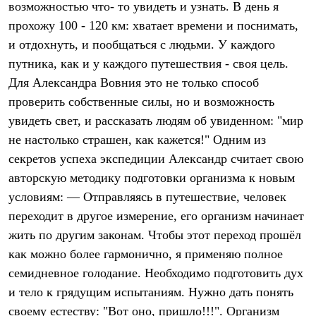
возможностью что- то увидеть и узнать. В день я
Рубашки
Футболки
прохожу 100 - 120 км: хватает времени и поснимать,
Толстовки
и отдохнуть, и пообщаться с людьми. У каждого
Брюки
путника, как и у каждого путешествия - своя цель.
Термобелье
Теплое термобелье
Для Александра Вовния это не только способ
Среднее термобелье
проверить собственные силы, но и возможность
Легкое термобелье
Флисовая одежда
увидеть свет, и рассказать людям об увиденном: "мир
Куртки
не настолько страшен, как кажется!" Одним из
Брюки
секретов успеха экспедиции Александр считает свою
Детская одежда
Утепленная пухом
авторскую методику подготовки организма к новым
Комбинезоны
условиям: — Отправляясь в путешествие, человек
Куртки
Брюки
переходит в другое измерение, его организм начинает
Утепленная синтетикой
жить по другим законам. Чтобы этот переход прошёл
Комбинезоны
Куртки
как можно более гармонично, я применяю полное
Брюки
семидневное голодание. Необходимо подготовить дух
Лёгкая одежда
и тело к грядущим испытаниям. Нужно дать понять
Футболки
Толстовки
своему естеству: "Вот оно, пришло!!!". Организм