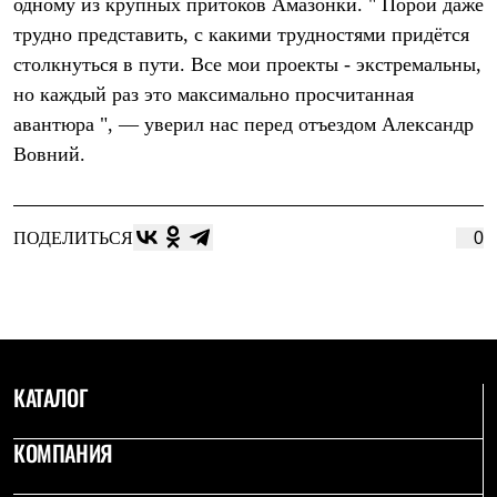
одному из крупных притоков Амазонки. " Порой даже
С синтетическим утеплителем
трудно представить, с какими трудностями придётся
Аксессуары для спальников
Сумки и баулы
столкнуться в пути. Все мои проекты - экстремальны,
Баулы
но каждый раз это максимально просчитанная
Кошельки
Сумки
авантюра ", — уверил нас перед отъездом Александр
Гермомешки
Вовний.
Полезные аксессуары
Книги
Еда
Коврики
ПОДЕЛИТЬСЯ
0
Обувь
Женская обувь
Сапоги
Ботинки
Мужская обувь
Ботинки
Кроссовки
КАТАЛОГ
Сапоги
Гамаши и бахилы
Гамаши
КОМПАНИЯ
Бахилы
Тапочки и чуни