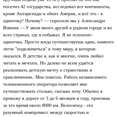
Термобелье
посетил 42 государства, исследовал все континенты,
Теплое термобелье
Среднее термобелье
кроме Антарктиды и обеих Америк, и всё это - в
Легкое термобелье
одиночку! Почему? — спросили мы у Александра
Лёгкая одежда
Футболки
Вовния. —У меня много друзей в родном городе и во
Рубашки
всех странах, где я побывал. Я не психопат-
Толстовки
одиночка. Просто когда путешествуешь один, намного
Брюки
Шорты
легче "подключиться" к тому миру, в котором
Женская одежда
оказался. В детстве я, как и многие, очень любил
Утепленная пухом
Куртки
читать и мечтать. Но далеко не всем удаётся
Брюки
реализовать детскую мечту о странствиях и
Жилеты
Утепленная синтетикой
приключениях. Мне повезло. Работа независимого
Куртки
телевизионного оператора позволяет мне
Брюки
путешествовать столько, сколько хочу. Обычно я
Штормовая одежда
Куртки
провожу в дороге от 3 до 6 месяцев в году, проезжая
Софтшелл одежда
за это время около 8000 км. Велосипед - это
Куртки
Брюки
разумный компромисс между скоростью и
Лёгкая одежда