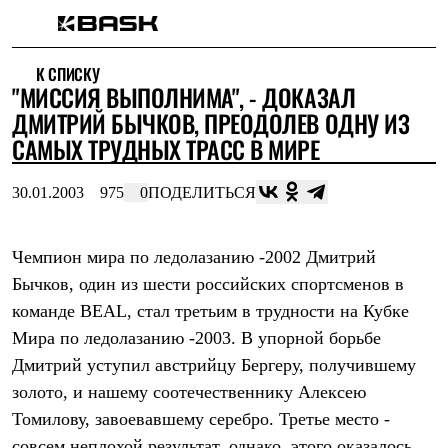
Каталог
К СПИСКУ
Интернет-магазин
"МИССИЯ ВЫПОЛНИМА", - ДОКАЗАЛ
Мужская одежда
Утепленная пухом
ДМИТРИЙ БЫЧКОВ, ПРЕОДОЛЕВ ОДНУ ИЗ
Куртки
САМЫХ ТРУДНЫХ ТРАСС В МИРЕ
Брюки
Жилеты
Комбинезоны
30.01.2003
975
0
ПОДЕЛИТЬСЯ
Утепленная синтетикой
Куртки
Брюки
Чемпион мира по ледолазанию -2002 Дмитрий
Штормовая одежда
Бычков, один из шести российских спортсменов в
Куртки
Брюки
команде BEAL, стал третьим в трудности на Кубке
Софтшелл одежда
Мира по ледолазанию -2003. В упорной борьбе
Куртки
Брюки
Дмитрий уступил австрийцу Бергеру, получившему
Флисовая одежда
золото, и нашему соотечественнику Алексею
Куртки
Брюки
Томилову, завоевавшему серебро. Третье место -
Жилеты
совсем неплохой результат, однако, этого оказалось