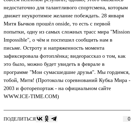
Термобелье
недостаточно для талантливого спортсмена, которым
Теплое термобелье
Среднее термобелье
движет неукротимое желание побеждать. 28 января
Легкое термобелье
Митя Бычков прошёл onside, то есть с первой
Лёгкая одежда
Футболки
попытки, одну из самых сложных трасс мира "Mission
Рубашки
Impossible", о чём и поспешил сообщить нам в
Толстовки
письме. Остроту и напряженность момента
Брюки
Шорты
зафиксировала фотоплёнка; видеорассказ о том, как
Женская одежда
это было, можно будет увидеть в феврале в
Утепленная пухом
Куртки
программе "Мои сумасшедшие друзья". Мы гордимся,
Брюки
тобой, Митя! (Протоколы соревнований Кубка Мира -
Жилеты
Утепленная синтетикой
2003 и фоторепортаж - на официальном сайте
Куртки
WWW.ICE-TIME.COM)
Брюки
Штормовая одежда
Куртки
Софтшелл одежда
ПОДЕЛИТЬСЯ
0
Куртки
Брюки
Лёгкая одежда