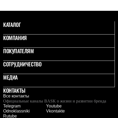
Рубашки
Футболки
Толстовки
Брюки
КАТАЛОГ
Термобелье
Теплое термобелье
Среднее термобелье
КОМПАНИЯ
Легкое термобелье
Флисовая одежда
Куртки
ПОКУПАТЕЛЯМ
Брюки
Детская одежда
СОТРУДНИЧЕСТВО
Утепленная пухом
Комбинезоны
Куртки
МЕДИА
Брюки
Утепленная синтетикой
КОНТАКТЫ
Комбинезоны
Куртки
Все контакты
Брюки
Официальные каналы BASK о жизни и развитии бренда
Лёгкая одежда
Telegram
Youtube
Футболки
Odnoklassniki
Vkontakte
Толстовки
Rutube