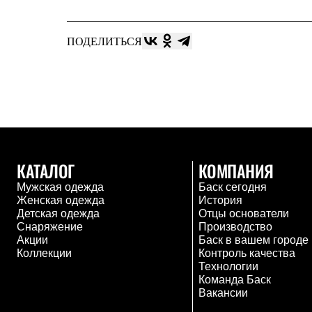
Брюки
Лёгкая одежда
Рубашки
Футболки
ПОДЕЛИТЬСЯ
Толстовки
Брюки
Термобелье
Теплое термобелье
Среднее термобелье
Легкое термобелье
Флисовая одежда
Куртки
Брюки
КАТАЛОГ
КОМПАНИЯ
Детская одежда
Утепленная пухом
Мужская одежда
Баск сегодня
Комбинезоны
Женская одежда
История
Куртки
Детская одежда
Отцы основатели
Брюки
Снаряжение
Производство
Утепленная синтетикой
Акции
Баск в вашем городе
Комбинезоны
Коллекции
Контроль качества
Куртки
Технологии
Брюки
Команда Баск
Лёгкая одежда
Вакансии
Футболки