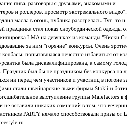
ание пива, разговоры с друзьями, знакомыми и
еров и роллеров, просмотр экстремального видео".
лил масла в огонь, публика разогрелась. Тут- то и
ей праздника стал показ сноубордической одежды о
(экипировка LMA на девушках из команды "Киски С
едовавшие за ним "горячие" конкурсы. Очень эроти
 колбасы: попытавшаяся нечестно избавиться от ко
курсантка была дисквалифицирована, а самому голо
 Праздник был бы не праздником без конкурса на 
хся ни перед чем участников и участниц в погоне з
 (ими стали швейцарские лыжи фирмы Stokli и боти
огсшибательное выступление группы Malefactors в 
и не оставили никаких сомнений в том, что вечери
частников PARTY немало способствовали призы от 
eestyle.ru