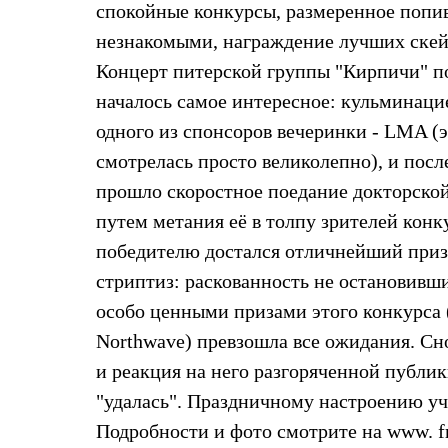
спокойные конкурсы, размеренное попив
Жилеты
Термобелье
незнакомыми, награждение лучших скейт
Теплое термобелье
Концерт питерской группы "Кирпичи" под
Среднее термобелье
Легкое термобелье
началось самое интересное: кульминаци
Лёгкая одежда
Футболки
одного из спонсоров вечеринки - LMA 
Рубашки
смотрелась просто великолепно), и посл
Толстовки
Брюки
прошло скоростное поедание докторской
Шорты
путем метания её в толпу зрителей кон
Женская одежда
Утепленная пухом
победителю достался отличнейший приз.
Куртки
Брюки
стриптиз: раскованность не остановивши
Жилеты
особо ценными призами этого конкурса
Утепленная синтетикой
Куртки
Northwave) превзошла все ожидания. Сн
Брюки
и реакция на него разгоряченной публик
Штормовая одежда
Куртки
"удалась". Праздничному настроению у
Софтшелл одежда
Подробности и фото смотрите на www. fr
Куртки