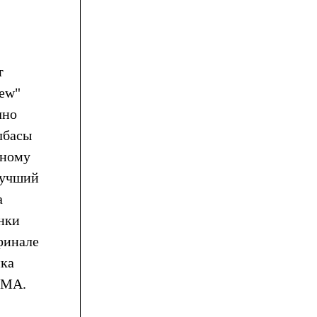
т
rew"
чно
лбасы
дному
лучший
а
нки
финале
нка
LMA.