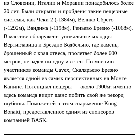
из Словении, Италии и Моравии понадобилось более
Рубашки
Футболки
20 лет. Были открыты и пройдены такие пещерные
Толстовки
системы, как Чеки 2 (-1384м), Велико Сбрего
Брюки
(-1292м), Вандима (-1198м), Реньево Брезно (-1068м).
Термобелье
Теплое термобелье
В массиве обнаружены уникальные колодцы
Среднее термобелье
Вертиглавица и Брездно Бодбельно, где камень,
Легкое термобелье
Флисовая одежда
брошенный с края отвеса, пролетает более 600
Куртки
метров, не задев ни одну из стен. По мнению
Брюки
участников команды Cavex, Скалярьево Брезно
Детская одежда
Утепленная пухом
является одной из самых перспективных на Монте
Комбинезоны
Канине. Потенциал пещеры — около 1900м; именно
Куртки
Брюки
здесь команда видит шанс побить свой же рекорд
Утепленная синтетикой
глубины. Поможет ей в этом снаряжение Kong
Комбинезоны
Куртки
Bonaiti, предоставленное одним из спонсоров —
Брюки
компанией BASK.
Лёгкая одежда
Футболки
Толстовки