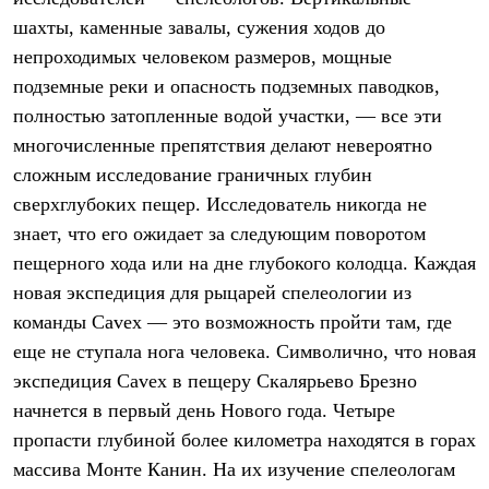
Термобелье
шахты, каменные завалы, сужения ходов до
Теплое термобелье
Среднее термобелье
непроходимых человеком размеров, мощные
Легкое термобелье
подземные реки и опасность подземных паводков,
Лёгкая одежда
Футболки
полностью затопленные водой участки, — все эти
Рубашки
многочисленные препятствия делают невероятно
Толстовки
сложным исследование граничных глубин
Брюки
Шорты
сверхглубоких пещер. Исследователь никогда не
Женская одежда
знает, что его ожидает за следующим поворотом
Утепленная пухом
Куртки
пещерного хода или на дне глубокого колодца. Каждая
Брюки
новая экспедиция для рыцарей спелеологии из
Жилеты
Утепленная синтетикой
команды Cavex — это возможность пройти там, где
Куртки
еще не ступала нога человека. Символично, что новая
Брюки
экспедиция Cavex в пещеру Скалярьево Брезно
Штормовая одежда
Куртки
начнется в первый день Нового года. Четыре
Софтшелл одежда
пропасти глубиной более километра находятся в горах
Куртки
Брюки
массива Монте Канин. На их изучение спелеологам
Лёгкая одежда