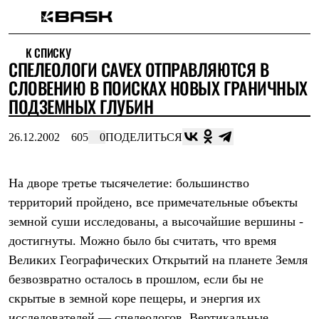
Каталог
К СПИСКУ
Интернет-магазин
СПЕЛЕОЛОГИ CAVEX ОТПРАВЛЯЮТСЯ В
Мужская одежда
Утепленная пухом
СЛОВЕНИЮ В ПОИСКАХ НОВЫХ ГРАНИЧНЫХ
Куртки
ПОДЗЕМНЫХ ГЛУБИН
Брюки
Жилеты
Комбинезоны
26.12.2002
605
0
ПОДЕЛИТЬСЯ
Утепленная синтетикой
Куртки
Брюки
На дворе третье тысячелетие: большинство
Штормовая одежда
территорий пройдено, все примечательные объекты
Куртки
Брюки
земной суши исследованы, а высочайшие вершины -
Софтшелл одежда
достигнуты. Можно было бы считать, что время
Куртки
Брюки
Великих Географических Открытий на планете Земля
Флисовая одежда
безвозвратно осталось в прошлом, если бы не
Куртки
Брюки
скрытые в земной коре пещеры, и энергия их
Жилеты
исследователей — спелеологов. Вертикальные