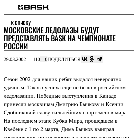
Каталог
К СПИСКУ
Интернет-магазин
МОСКОВСКИЕ ЛЕДОЛАЗЫ БУДУТ
Мужская одежда
Утепленная пухом
ПРЕДСТАВЛЯТЬ BASK НА ЧЕМПИОНАТЕ
Куртки
РОССИИ
Брюки
Жилеты
Комбинезоны
29.03.2002
1110
0
ПОДЕЛИТЬСЯ
Утепленная синтетикой
Куртки
Брюки
Сезон 2002 для наших ребят выдался невероятно
Штормовая одежда
удачным. Такого успеха ещё не было в российском
Куртки
Брюки
ледолазании. Победные выступления в Канаде
Софтшелл одежда
принесли москвичам Дмитрию Бычкову и Ксении
Куртки
Брюки
Сдобниковой славу сильнейших спортсменов мира.
Флисовая одежда
На последнем этапе Кубка Мира, прошедшем в
Куртки
Брюки
Квебеке с 1 по 2 марта, Дима Бычков выиграл
Жилеты
соревнования по трудности и занял второе место по