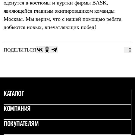
оденутся в костюмы и куртки фирмы BASK,
Рубашки
Футболки
являющейся главным экипировщиком команды
Толстовки
Москвы. Мы верим, что с нашей помощью ребята
Брюки
добьются новых, впечатляющих побед!
Термобелье
Теплое термобелье
Среднее термобелье
Легкое термобелье
ПОДЕЛИТЬСЯ
0
Флисовая одежда
Куртки
Брюки
Детская одежда
Утепленная пухом
Комбинезоны
Куртки
Брюки
КАТАЛОГ
Утепленная синтетикой
Комбинезоны
КОМПАНИЯ
Куртки
Брюки
Лёгкая одежда
ПОКУПАТЕЛЯМ
Футболки
Толстовки