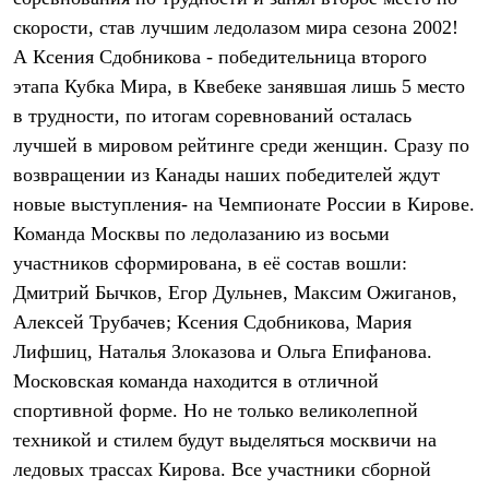
Термобелье
скорости, став лучшим ледолазом мира сезона 2002!
Теплое термобелье
Среднее термобелье
А Ксения Сдобникова - победительница второго
Легкое термобелье
этапа Кубка Мира, в Квебеке занявшая лишь 5 место
Лёгкая одежда
Футболки
в трудности, по итогам соревнований осталась
Рубашки
лучшей в мировом рейтинге среди женщин. Сразу по
Толстовки
возвращении из Канады наших победителей ждут
Брюки
Шорты
новые выступления- на Чемпионате России в Кирове.
Женская одежда
Команда Москвы по ледолазанию из восьми
Утепленная пухом
Куртки
участников сформирована, в её состав вошли:
Брюки
Дмитрий Бычков, Егор Дульнев, Максим Ожиганов,
Жилеты
Утепленная синтетикой
Алексей Трубачев; Ксения Сдобникова, Мария
Куртки
Лифшиц, Наталья Злоказова и Ольга Епифанова.
Брюки
Московская команда находится в отличной
Штормовая одежда
Куртки
спортивной форме. Но не только великолепной
Софтшелл одежда
техникой и стилем будут выделяться москвичи на
Куртки
Брюки
ледовых трассах Кирова. Все участники сборной
Лёгкая одежда