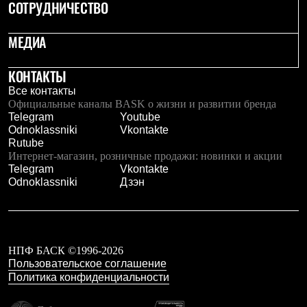
Брюки
СОТРУДНИЧЕСТВО
Софтшелл одежда
Куртки
МЕДИА
Флисовая одежда
Куртки
Брюки
КОНТАКТЫ
Жилеты
Все контакты
Комбинезоны
Официальные каналы BASK о жизни и развитии бренда
Термобелье
Telegram
Youtube
Комплект термобелья
Odnoklassniki
Vkontakte
Снаряжение
Rutube
Палатки и тенты
Интернет-магазин, розничные продажи: новинки и акции
Палатки
Telegram
Vkontakte
Тенты
Odnoklassniki
Дзэн
Аксессуары для палаток
Рюкзаки
Экспедиционные
Легкоходные
Альпинистские
Городские
НПФ БАСК ©1996-2026
Аксессуары для рюкзаков
Пользовательское соглашение
Спальные мешки
Политика конфиденциальности
Пуховые
Комбинированные