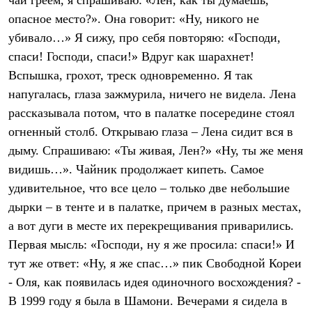
чай греем, я спрашиваю: «Лен, как ты думаешь,
PEAK
опасное место?». Она говорит: «Ну, никого не
ЗА ПОЛЯРНЫМ КРУГОМ
TREK
убивало…» Я сижу, про себя повторяю: «Господи,
BASK kids
спаси! Господи, спаси!» Вдруг как шарахнет!
CITY
BASK juno
Вспышка, грохот, треск одновременно. Я так
ИДЁМ В ПОХОД
напугалась, глаза зажмурила, ничего не видела. Лена
Дневник капитана
рассказывала потом, что в палатке посередине стоял
Каталог дилеров
Компания
огненный столб. Открываю глаза – Лена сидит вся в
Баск сегодня
дыму. Спрашиваю: «Ты живая, Лен?» «Ну, ты же меня
История
Отцы основатели
видишь…». Чайник продолжает кипеть. Самое
Производство
удивительное, что все цело – только две небольшие
Баск в вашем городе
Контроль качества
дырки – в тенте и в палатке, причем в разных местах,
Технологии
а вот дуги в месте их перекрещивания приварились.
Команда Баск
Первая мысль: «Господи, ну я же просила: спаси!» И
Сотрудничество
Дилерам
тут же ответ: «Ну, я же спас…» пик Свободной Кореи
Стать дилером
- Оля, как появилась идея одиночного восхождения? -
Корпоративным клиентам
Услуги
В 1999 году я была в Шамони. Вечерами я сидела в
Медиа