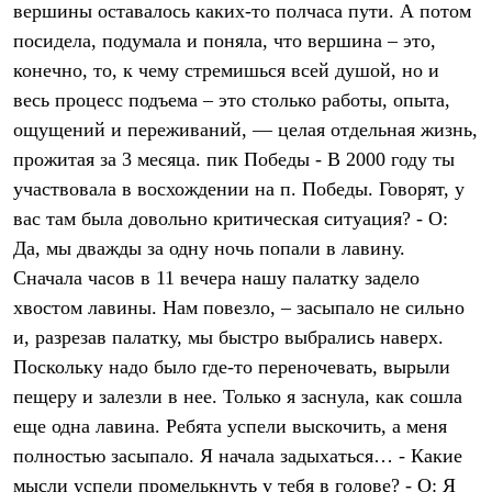
вершины оставалось каких-то полчаса пути. А потом
Рубашки
Футболки
посидела, подумала и поняла, что вершина – это,
Толстовки
конечно, то, к чему стремишься всей душой, но и
Брюки
весь процесс подъема – это столько работы, опыта,
Термобелье
Теплое термобелье
ощущений и переживаний, — целая отдельная жизнь,
Среднее термобелье
прожитая за 3 месяца. пик Победы - В 2000 году ты
Легкое термобелье
Флисовая одежда
участвовала в восхождении на п. Победы. Говорят, у
Куртки
вас там была довольно критическая ситуация? - О:
Брюки
Детская одежда
Да, мы дважды за одну ночь попали в лавину.
Утепленная пухом
Сначала часов в 11 вечера нашу палатку задело
Комбинезоны
хвостом лавины. Нам повезло, – засыпало не сильно
Куртки
Брюки
и, разрезав палатку, мы быстро выбрались наверх.
Утепленная синтетикой
Поскольку надо было где-то переночевать, вырыли
Комбинезоны
Куртки
пещеру и залезли в нее. Только я заснула, как сошла
Брюки
еще одна лавина. Ребята успели выскочить, а меня
Лёгкая одежда
полностью засыпало. Я начала задыхаться… - Какие
Футболки
Толстовки
мысли успели промелькнуть у тебя в голове? - О: Я