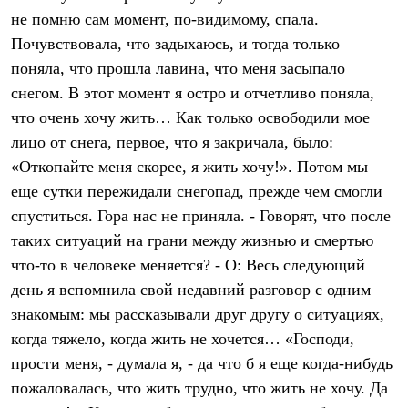
Брюки
не помню сам момент, по-видимому, спала.
Софтшелл одежда
Куртки
Почувствовала, что задыхаюсь, и тогда только
Флисовая одежда
поняла, что прошла лавина, что меня засыпало
Куртки
Брюки
снегом. В этот момент я остро и отчетливо поняла,
Жилеты
что очень хочу жить… Как только освободили мое
Комбинезоны
лицо от снега, первое, что я закричала, было:
Термобелье
Комплект термобелья
«Откопайте меня скорее, я жить хочу!». Потом мы
Снаряжение
еще сутки пережидали снегопад, прежде чем смогли
Палатки и тенты
Палатки
спуститься. Гора нас не приняла. - Говорят, что после
Тенты
таких ситуаций на грани между жизнью и смертью
Аксессуары для палаток
Рюкзаки
что-то в человеке меняется? - О: Весь следующий
Экспедиционные
день я вспомнила свой недавний разговор с одним
Легкоходные
знакомым: мы рассказывали друг другу о ситуациях,
Альпинистские
Городские
когда тяжело, когда жить не хочется… «Господи,
Аксессуары для рюкзаков
прости меня, - думала я, - да что б я еще когда-нибудь
Спальные мешки
Пуховые
пожаловалась, что жить трудно, что жить не хочу. Да
Комбинированные