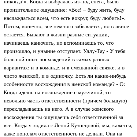
никогда!». Когда я выбралась из-под снега, было
С синтетическим утеплителем
пронзительное ощущение: «Все! – буду жить, буду
Аксессуары для спальников
Сумки и баулы
наслаждаться всем, что есть вокруг, буду любить!».
Баулы
Потом, конечно, все немного забывается, но главное
Кошельки
Сумки
остается. Бывают в жизни разные ситуации,
Гермомешки
начинаешь канючить, но вспоминаешь то, что
Полезные аксессуары
Книги
произошло, и уныние отступает. Уллу-Тау - У тебя
Еда
большой опыт восхождений в самых разных
Коврики
вариантах: и в команде, и в смешанной связке, и в
Обувь
Женская обувь
чисто женской, и в одиночку. Есть ли какие-нибудь
Сапоги
особенности восхождения в женской команде? - О:
Ботинки
Мужская обувь
Когда идешь на восхождение с мужчиной, то
Ботинки
невольно часть ответственности (причем большую)
Кроссовки
Сапоги
перекладываешь на него. А в случае женского
Гамаши и бахилы
восхождения ты ощущаешь себя ответственной за
Гамаши
все. Когда я ходила с Леной Кузнецовой, мы, кажется,
Бахилы
Тапочки и чуни
даже пополам ответственность не делили. Она на