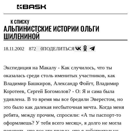
Каталог
К СПИСКУ
Интернет-магазин
АЛЬПИНИСТСКИЕ ИСТОРИИ ОЛЬГИ
Мужская одежда
Утепленная пухом
ШИЛЕНИНОЙ
Куртки
Брюки
18.11.2002
872
0
ПОДЕЛИТЬСЯ
Жилеты
Комбинезоны
Утепленная синтетикой
Куртки
Экспедиция на Макалу - Как случилось, что ты
Брюки
оказалась среди столь именитых участников, как
Штормовая одежда
Владимир Башкиров, Александр Фойгт, Владимир
Куртки
Брюки
Коротеев, Сергей Богомолов? - О: Я и сама была
Софтшелл одежда
удивлена. В то время мы все бредили Эверестом, но
Куртки
Брюки
это было как далекая несбыточная мечта. Когда меня
Флисовая одежда
ребята, между прочим, спросили: «А ты паспорт-то
Куртки
Брюки
оформляешь? У тебя всего месяц», я долго не могла
Жилеты
поверить, что все это правда, что я действительно