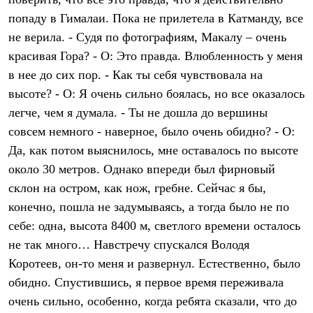
Термобелье
попаду в Гималаи. Пока не прилетела в Катманду, все
Теплое термобелье
Среднее термобелье
не верила. - Судя по фотографиям, Макалу – очень
Легкое термобелье
красивая Гора? - О: Это правда. Влюбленность у меня
Лёгкая одежда
Футболки
в нее до сих пор. - Как ты себя чувствовала на
Рубашки
высоте? - О: Я очень сильно боялась, но все оказалось
Толстовки
Брюки
легче, чем я думала. - Ты не дошла до вершины
Шорты
совсем немного - наверное, было очень обидно? - О:
Женская одежда
Да, как потом выяснилось, мне оставалось по высоте
Утепленная пухом
Куртки
около 30 метров. Однако впереди был фирновый
Брюки
склон на остром, как нож, гребне. Сейчас я бы,
Жилеты
Утепленная синтетикой
конечно, пошла не задумываясь, а тогда было не по
Куртки
себе: одна, высота 8400 м, светлого времени осталось
Брюки
не так много… Навстречу спускался Володя
Штормовая одежда
Куртки
Коротеев, он-то меня и развернул. Естественно, было
Софтшелл одежда
обидно. Спустившись, я первое время переживала
Куртки
Брюки
очень сильно, особенно, когда ребята сказали, что до
Лёгкая одежда