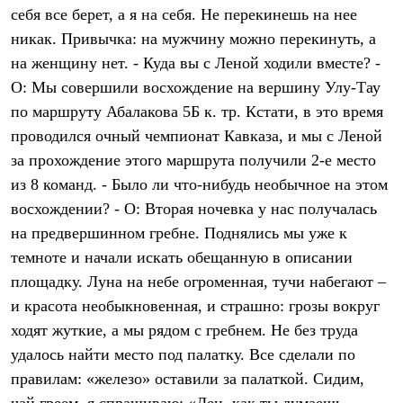
Тапочки
себя все берет, а я на себя. Не перекинешь на нее
Чуни
Уход за обувью
никак. Привычка: на мужчину можно перекинуть, а
Аксессуары
на женщину нет. - Куда вы с Леной ходили вместе? -
Головные уборы
О: Мы совершили восхождение на вершину Улу-Тау
Шапки
Балаклавы и маски
по маршруту Абалакова 5Б к. тр. Кстати, в это время
Кепки и бейсболки
проводился очный чемпионат Кавказа, и мы с Леной
Повязки
Шарфы
за прохождение этого маршрута получили 2-е место
Панамы
из 8 команд. - Было ли что-нибудь необычное на этом
Перчатки и рукавицы
Перчатки
восхождении? - О: Вторая ночевка у нас получалась
Рукавицы
на предвершинном гребне. Поднялись мы уже к
Носки
темноте и начали искать обещанную в описании
Полезные аксессуары
Брелки
площадку. Луна на небе огроменная, тучи набегают –
Ремни
и красота необыкновенная, и страшно: грозы вокруг
Шевроны
Опушки
ходят жуткие, а мы рядом с гребнем. Не без труда
Термоковрики
удалось найти место под палатку. Все сделали по
Уход за одеждой
В Арктику
правилам: «железо» оставили за палаткой. Сидим,
Коллекции