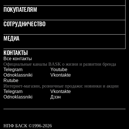
Рубашки
ПОКУПАТЕЛЯМ
Футболки
Толстовки
Брюки
СОТРУДНИЧЕСТВО
Термобелье
Теплое термобелье
МЕДИА
Среднее термобелье
Легкое термобелье
Флисовая одежда
КОНТАКТЫ
Куртки
Все контакты
Брюки
Официальные каналы BASK о жизни и развитии бренда
Детская одежда
Telegram
Youtube
Утепленная пухом
Odnoklassniki
Vkontakte
Комбинезоны
Rutube
Куртки
Интернет-магазин, розничные продажи: новинки и акции
Брюки
Telegram
Vkontakte
Утепленная синтетикой
Odnoklassniki
Дзэн
Комбинезоны
Куртки
Брюки
Лёгкая одежда
Футболки
Толстовки
НПФ БАСК ©1996-2026