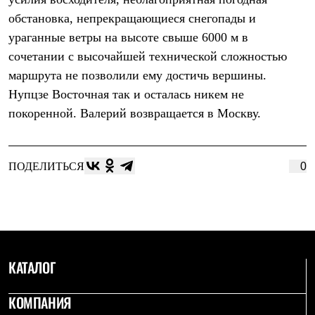
Термобелье
обстановка, непрекращающиеся снегопады и
Теплое термобелье
Среднее термобелье
ураганные ветры на высоте свыше 6000 м в
Легкое термобелье
сочетании с высочайшей технической сложностью
Лёгкая одежда
Футболки
маршрута не позволили ему достичь вершины.
Рубашки
Нупцзе Восточная так и осталась никем не
Толстовки
Брюки
покоренной. Валерий возвращается в Москву.
Шорты
Женская одежда
Утепленная пухом
Куртки
ПОДЕЛИТЬСЯ
0
Брюки
Жилеты
Утепленная синтетикой
Куртки
Брюки
Штормовая одежда
Куртки
КАТАЛОГ
Софтшелл одежда
Куртки
КОМПАНИЯ
Брюки
Лёгкая одежда