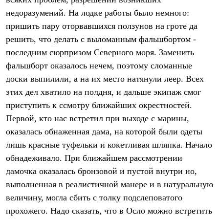
Термобелье
недоразумений. На лодке работы было немного:
Теплое термобелье
Среднее термобелье
пришить пару оторвавшихся ползунов на гроте да
Легкое термобелье
решить, что делать с выломанным фальшбортом -
Лёгкая одежда
Футболки
последним сюрпризом Северного моря. Заменить
Рубашки
фальшборт оказалось нечем, поэтому сломанные
Толстовки
Брюки
доски выпилили, а на их место натянули леер. Всех
Шорты
этих дел хватило на полдня, и дальше экипаж смог
Женская одежда
приступить к ссмотру ближайших окрестностей.
Утепленная пухом
Куртки
Первой, кто нас встретил при выходе с марины,
Брюки
оказалась обнаженная дама, на которой были одеты
Жилеты
Утепленная синтетикой
лишь красные туфельки и кокетливая шляпка. Начало
Куртки
обнадеживало. При ближайшем рассмотрении
Брюки
дамочка оказалась бронзовой и пустой внутри но,
Штормовая одежда
Куртки
выполненная в реалистичной манере и в натуральную
Софтшелл одежда
величину, могла сбить с толку подслеповатого
Куртки
Брюки
прохожего. Надо сказать, что в Осло можно встретить
Лёгкая одежда