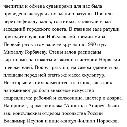
Брюки
чаепития и обмена сувенирами для нас была
Софтшелл одежда
Куртки
проведена экскурсия по зданию ратуши. Прошли
Флисовая одежда
через анфиладу залов, гостиных, заглянули в зал
Куртки
Брюки
заседаний городского совета. В главном зале ратуши
Жилеты
проходит вручение Нобелевской премии мира.
Комбинезоны
Первый раз в этом зале ее вручали в 1990 году
Термобелье
Комплект термобелья
Михаилу Горбачеву. Стены залов расписаны
Снаряжение
картинами на сюжеты из жизни и истории Норвегии
Палатки и тенты
Палатки
и ее жителей. Вокруг ратуши, на самом здании и на
Тенты
площади перед ней опять же масса скульптур.
Аксессуары для палаток
Рюкзаки
Некоторые из них: каменотес, плотник, электрик,
Экспедиционные
напоминают до боли знакомое искусство
Легкоходные
соцреализма: рабочий и колхозница, шахтер и доярка.
Альпинистские
Городские
На приеме, кроме экипажа "Апостола Андрея" были
Аксессуары для рюкзаков
зав. консульским отделом посольства России
Спальные мешки
Пуховые
Владимир Исупов и вице-консул Филипп Поросков.
Комбинированные