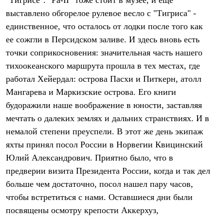
"Тигрисе". "Ра-II" тоже стоит в музее, и ещё
PEAK
выставлено обгорелое рулевое весло с "Тигриса" -
ЗА ПОЛЯРНЫМ КРУГОМ
TREK
единственное, что осталось от лодки после того как
BASK kids
ее сожгли в Персидском заливе. И здесь вновь есть
CITY
BASK juno
точки соприкосновения: значительная часть нашего
ИДЁМ В ПОХОД
тихоокеанского маршрута прошла в тех местах, где
Дневник капитана
работал Хейердал: острова Пасхи и Питкерн, атолл
Каталог дилеров
Компания
Мангарева и Маркизские острова. Его книги
Баск сегодня
будоражили наше воображение в юности, заставляя
История
Отцы основатели
мечтать о далеких землях и дальних странствиях. И в
Производство
немалой степени преуспели. В этот же день экипаж
Баск в вашем городе
Контроль качества
яхты принял посол России в Норвегии Квицинский
Технологии
Юлий Александрович. Приятно было, что в
Команда Баск
предверии визита Президента России, когда и так дел
Сотрудничество
Дилерам
больше чем достаточно, посол нашел пару часов,
Стать дилером
чтобы встретиться с нами. Оставшиеся дни были
Корпоративным клиентам
Услуги
посвящены осмотру крепости Аккерхуз,
Медиа