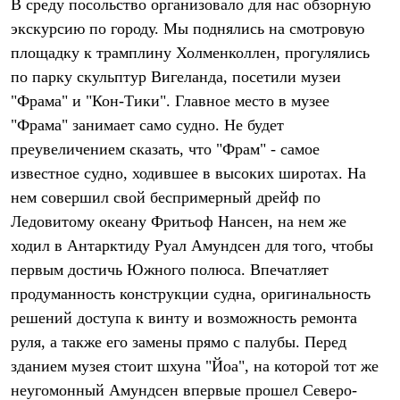
В среду посольство организовало для нас обзорную
С синтетическим утеплителем
экскурсию по городу. Мы поднялись на смотровую
Аксессуары для спальников
Сумки и баулы
площадку к трамплину Холменколлен, прогулялись
Баулы
по парку скульптур Вигеланда, посетили музеи
Кошельки
Сумки
"Фрама" и "Кон-Тики". Главное место в музее
Гермомешки
"Фрама" занимает само судно. Не будет
Полезные аксессуары
Книги
преувеличением сказать, что "Фрам" - самое
Еда
известное судно, ходившее в высоких широтах. На
Коврики
нем совершил свой беспримерный дрейф по
Обувь
Женская обувь
Ледовитому океану Фритьоф Нансен, на нем же
Сапоги
ходил в Антарктиду Руал Амундсен для того, чтобы
Ботинки
Мужская обувь
первым достичь Южного полюса. Впечатляет
Ботинки
продуманность конструкции судна, оригинальность
Кроссовки
Сапоги
решений доступа к винту и возможность ремонта
Гамаши и бахилы
руля, а также его замены прямо с палубы. Перед
Гамаши
зданием музея стоит шхуна "Йоа", на которой тот же
Бахилы
Тапочки и чуни
неугомонный Амундсен впервые прошел Северо-