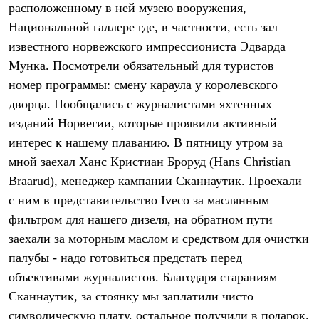
расположенному в ней музею вооружения,
Где купить
Национальной галлере где, в частности, есть зал
известного норвежского импрессиониста Эдварда
Мунка. Посмотрели обязательный для туристов
номер программы: смену караула у королевского
дворца. Пообщались с журналистами яхтенных
изданий Норвегии, которые проявили активный
интерес к нашему плаванию. В пятницу утром за
мной заехал Ханс Кристиан Броруд (Hans Christian
Braarud), менеджер кампании Сканнаутик. Проехали
с ним в представительство Iveco за маслянным
фильтром для нашего дизеля, на обратном пути
заехали за моторным маслом и средством для очистки
палубы - надо готовиться предстать перед
объективами журналистов. Благодаря стараниям
Сканнаутик, за стоянку мы заплатили чисто
символическую плату, остальное получили в подарок.