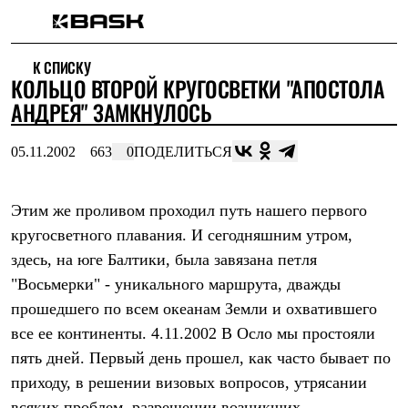
Каталог
К СПИСКУ
Интернет-магазин
КОЛЬЦО ВТОРОЙ КРУГОСВЕТКИ "АПОСТОЛА
Мужская одежда
Утепленная пухом
АНДРЕЯ" ЗАМКНУЛОСЬ
Куртки
Брюки
05.11.2002
663
0
ПОДЕЛИТЬСЯ
Жилеты
Комбинезоны
Утепленная синтетикой
Куртки
Этим же проливом проходил путь нашего первого
Брюки
кругосветного плавания. И сегодняшним утром,
Штормовая одежда
здесь, на юге Балтики, была завязана петля
Куртки
Брюки
"Восьмерки" - уникального маршрута, дважды
Софтшелл одежда
прошедшего по всем океанам Земли и охватившего
Куртки
Брюки
все ее континенты. 4.11.2002 В Осло мы простояли
Флисовая одежда
пять дней. Первый день прошел, как часто бывает по
Куртки
Брюки
приходу, в решении визовых вопросов, утрясании
Жилеты
всяких проблем, разрешении возникших