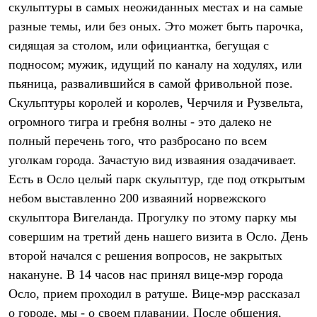
скульптуры в самых неожиданных местах и на самые
Рубашки
Футболки
разные темы, или без оных. Это может быть парочка,
Толстовки
сидящая за столом, или официантка, бегущая с
Брюки
подносом; мужик, идущий по каналу на ходулях, или
Термобелье
Теплое термобелье
пьяница, развалившийся в самой фривольной позе.
Среднее термобелье
Скульптуры королей и королев, Черчиля и Рузвельта,
Легкое термобелье
Флисовая одежда
огромного тигра и гребня волны - это далеко не
Куртки
полный перечень того, что разбросано по всем
Брюки
Детская одежда
уголкам города. Зачастую вид изваяния озадачивает.
Утепленная пухом
Есть в Осло целый парк скульптур, где под открытым
Комбинезоны
небом выставленно 200 изваяний норвежского
Куртки
Брюки
скульптора Вигеланда. Прогулку по этому парку мы
Утепленная синтетикой
совершим на третий день нашего визита в Осло. День
Комбинезоны
Куртки
второй начался с решения вопросов, не закрытых
Брюки
накануне. В 14 часов нас принял вице-мэр города
Лёгкая одежда
Осло, прием проходил в ратуше. Вице-мэр рассказал
Футболки
Толстовки
о городе, мы - о своем плавании. После общения,