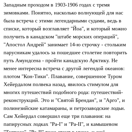
Тапочки
Западным проходом в 1903-1906 годах с тремя
Чуни
Уход за обувью
зимовками. Понятно, насколько волнующей для нас
Аксессуары
была встреча с этими легендарными судами, ведь в
Головные уборы
списке, который возглавляет "Йоа", и который можно
Шапки
Балаклавы и маски
получить в канадском "штабе морских операций",
Кепки и бейсболки
"Апостол Андрей" занимает 14-ю строчку - стольким
Повязки
Шарфы
парусникам удалось за пошедшее столетие повторить
Панамы
путь Амундсена - пройти канадскую Арктику. Не
Перчатки и рукавицы
Перчатки
менее интересна встреча с другой легендой океанов:
Рукавицы
плотом "Кон-Тики". Плавание, совершенное Туром
Носки
Хейердалом полвека назад, явилось стимулом для
Полезные аксессуары
Брелки
многих путешествий подобного рода: путешествий-
Ремни
реконструкций. Это и "Святой Брендан", и "Арго", и
Шевроны
Опушки
полинезийские катамараны, и петрозаводские лодьи.
Термоковрики
Сам Хейердал совершил еще три плавания: на
Уход за одеждой
В Арктику
папирусных лодках "Ра-I" и "Ра-II", и камышевом
Коллекции