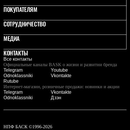
Рубашки
ПОКУПАТЕЛЯМ
Футболки
Толстовки
Брюки
СОТРУДНИЧЕСТВО
Термобелье
Теплое термобелье
МЕДИА
Среднее термобелье
Легкое термобелье
Флисовая одежда
КОНТАКТЫ
Куртки
Все контакты
Брюки
Официальные каналы BASK о жизни и развитии бренда
Детская одежда
Telegram
Youtube
Утепленная пухом
Odnoklassniki
Vkontakte
Комбинезоны
Rutube
Куртки
Интернет-магазин, розничные продажи: новинки и акции
Брюки
Telegram
Vkontakte
Утепленная синтетикой
Odnoklassniki
Дзэн
Комбинезоны
Куртки
Брюки
Лёгкая одежда
Футболки
Толстовки
НПФ БАСК ©1996-2026