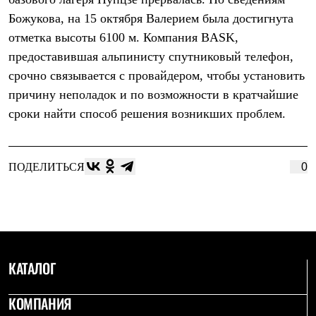
Термобелье
Божукова, на 15 октября Валерием была достигнута
Теплое термобелье
Среднее термобелье
отметка высоты 6100 м. Компания BASK,
Легкое термобелье
предоставившая альпинисту спутниковый телефон,
Лёгкая одежда
Футболки
срочно связывается с провайдером, чтобы установить
Рубашки
причину неполадок и по возможности в кратчайшие
Толстовки
Брюки
сроки найти способ решения возникших проблем.
Шорты
Женская одежда
Утепленная пухом
Куртки
ПОДЕЛИТЬСЯ
0
Брюки
Жилеты
Утепленная синтетикой
Куртки
Брюки
Штормовая одежда
Куртки
КАТАЛОГ
Софтшелл одежда
Куртки
КОМПАНИЯ
Брюки
Лёгкая одежда