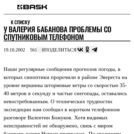
Каталог
К СПИСКУ
Интернет-магазин
У ВАЛЕРИЯ БАБАНОВА ПРОБЛЕМЫ СО
Мужская одежда
Утепленная пухом
СПУТНИКОВЫМ ТЕЛЕФОНОМ
Куртки
Брюки
19.10.2002
561
0
ПОДЕЛИТЬСЯ
Жилеты
Комбинезоны
Утепленная синтетикой
Куртки
Наши регулярные сообщения прогнозов погоды, в
Брюки
которых синоптики пророчили в районе Эвереста на
Штормовая одежда
уровне вершины штормовые ветры со скоростью 35-
Куртки
Брюки
40 метров в секунду и частые снегопады, оставались
Софтшелл одежда
невостребованным. О технических трудностях
Куртки
Брюки
экспедиции нам сообщил в коротком телефонном
Флисовая одежда
разговоре Валентин Божуков. Хотя видимых
Куртки
Брюки
неисправностей не обнаружено, связь с миром
Жилеты
базового лагеря Нупцзе прервалась. По сведениям