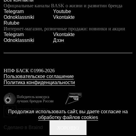
Брюки
Официальные каналы BASK о жизни и развитии бренда
Софтшелл одежда
Telegram
Youtube
Куртки
Odnoklassniki
Vkontakte
Флисовая одежда
Rutube
Куртки
Интернет-магазин, розничные продажи: новинки и акции
Брюки
Telegram
Vkontakte
Жилеты
Odnoklassniki
Дзэн
Комбинезоны
Термобелье
Комплект термобелья
Снаряжение
Палатки и тенты
Палатки
НПФ БАСК ©1996-2026
Тенты
Пользовательское соглашение
Аксессуары для палаток
Политика конфиденциальности
Рюкзаки
Экспедиционные
Победитель конкурса
Легкоходные
лучших брендов России
Альпинистские
резидент технопарка
Городские
Продолжая использовать сайт, вы даете согласие на
Калибр
Аксессуары для рюкзаков
обработку файлов cookies
Спальные мешки
Сделано в Braind
ХОРОШО
Пуховые
Комбинированные