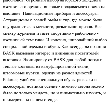
рыболовов. Огромный выбор авторского холодного
Термобелье
охотничьего оружия, впервые продаваемого прямо на
Теплое термобелье
Среднее термобелье
выставке. Навигационные приборы и аксессуары.
Легкое термобелье
Аттракционы с ловлей рыбы и тир, где можно было
Лёгкая одежда
Футболки
поупражняться в меткости, розыгрыши призов. Весь
Рубашки
спектр журналов и газет спортивно - рыболовно -
Толстовки
Брюки
охотничьей тематики. И конечно, широчайший выбор
Шорты
специальной одежды и обуви. Как всегда, экспозиция
Женская одежда
BASK вызывала интерес и внимание посетителей
Утепленная пухом
Куртки
выставки. Экипировку от BASK для любой погоды:
Брюки
теплые костюмы из камуфлированной ткани,
Жилеты
Утепленная синтетикой
штормовые куртки, одежду из разновидностей
Куртки
Polartec, удобную специальную обувь, рюкзаки и
Брюки
Штормовая одежда
аксессуары, новинки осенне - зимнего сезона можно
Куртки
было не только увидеть, но и внимательно изучить, и
Софтшелл одежда
примерить на нашем стенде.
Куртки
Брюки
Лёгкая одежда