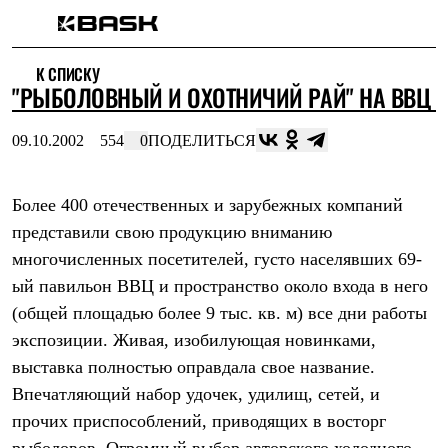
Каталог
К СПИСКУ
Интернет-магазин
"РЫБОЛОВНЫЙ И ОХОТНИЧИЙ РАЙ" НА ВВЦ
Мужская одежда
Утепленная пухом
Куртки
09.10.2002
554
0
ПОДЕЛИТЬСЯ
Брюки
Жилеты
Комбинезоны
Более 400 отечественных и зарубежных компаний
Утепленная синтетикой
Куртки
представили свою продукцию вниманию
Брюки
многочисленных посетителей, густо населявших 69-
Штормовая одежда
Куртки
ый павильон ВВЦ и пространство около входа в него
Брюки
(общей площадью более 9 тыс. кв. м) все дни работы
Софтшелл одежда
экспозиции. Живая, изобилующая новинками,
Куртки
Брюки
выставка полностью оправдала свое название.
Флисовая одежда
Впечатляющий набор удочек, удилищ, сетей, и
Куртки
Брюки
прочих приспособлений, приводящих в восторг
Жилеты