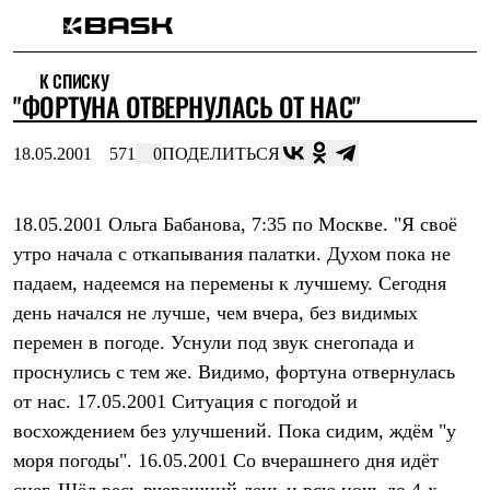
Каталог
К СПИСКУ
Интернет-магазин
"ФОРТУНА ОТВЕРНУЛАСЬ ОТ НАС"
Мужская одежда
Утепленная пухом
Куртки
18.05.2001
571
0
ПОДЕЛИТЬСЯ
Брюки
Жилеты
Комбинезоны
18.05.2001 Ольга Бабанова, 7:35 по Москве. "Я своё
Утепленная синтетикой
Куртки
утро начала с откапывания палатки. Духом пока не
Брюки
падаем, надеемся на перемены к лучшему. Сегодня
Штормовая одежда
Куртки
день начался не лучше, чем вчера, без видимых
Брюки
перемен в погоде. Уснули под звук снегопада и
Софтшелл одежда
проснулись с тем же. Видимо, фортуна отвернулась
Куртки
Брюки
от нас. 17.05.2001 Ситуация с погодой и
Флисовая одежда
восхождением без улучшений. Пока сидим, ждём "у
Куртки
Брюки
моря погоды". 16.05.2001 Со вчерашнего дня идёт
Жилеты