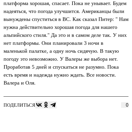
платформа хорошая, спасает. Пока не унывает. Будем
Рубашки
Футболки
надеяться, что погода улучшится. Американцы были
Толстовки
вынуждены спуститься в ВС. Как сказал Питер: " Нам
Брюки
нужна действительно хорошая погода для нашего
Термобелье
Теплое термобелье
альпийского стиля." Да это и в самом деле так. У них
Среднее термобелье
нет платформы. Они планировали 3 ночи в
Легкое термобелье
Флисовая одежда
маленькой палатке, а одну ночь сидячую. В такую
Куртки
погоду это невозможно. У Валеры же выбора нет.
Брюки
Детская одежда
Проработав 5 дней и спускаться не разумно. Пока
Утепленная пухом
есть время и надежда нужно ждать. Все новости.
Комбинезоны
Валера и Оля.
Куртки
Брюки
Утепленная синтетикой
Комбинезоны
ПОДЕЛИТЬСЯ
0
Куртки
Брюки
Лёгкая одежда
Футболки
Толстовки