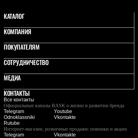
Брюки
Софтшелл одежда
Куртки
КАТАЛОГ
Флисовая одежда
Куртки
КОМПАНИЯ
Брюки
Жилеты
Комбинезоны
ПОКУПАТЕЛЯМ
Термобелье
Комплект термобелья
Снаряжение
СОТРУДНИЧЕСТВО
Палатки и тенты
Палатки
МЕДИА
Тенты
Аксессуары для палаток
Рюкзаки
КОНТАКТЫ
Экспедиционные
Все контакты
Легкоходные
Официальные каналы BASK о жизни и развитии бренда
Альпинистские
Telegram
Youtube
Городские
Odnoklassniki
Vkontakte
Аксессуары для рюкзаков
Rutube
Спальные мешки
Интернет-магазин, розничные продажи: новинки и акции
Пуховые
Telegram
Vkontakte
Комбинированные