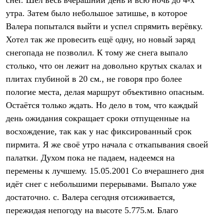
снег. Шёл весь вчерашний день и всю ночь до 4-х
Термобелье
утра. Затем было небольшое затишье, в которое
Теплое термобелье
Среднее термобелье
Валера попытался выйти и успел спрямить верёвку.
Легкое термобелье
Хотел так же провесить ещё одну, но новый заряд
Лёгкая одежда
Футболки
снегопада не позволил. К тому же снега выпало
Рубашки
столько, что он лежит на довольно крутых скалах и
Толстовки
Брюки
плитах глубиной в 20 см., не говоря про более
Шорты
пологие места, делая маршрут объективно опасным.
Женская одежда
Остаётся только ждать. Но дело в том, что каждый
Утепленная пухом
Куртки
день ожидания сокращает сроки отпущенные на
Брюки
восхождение, так как у нас фиксированный срок
Жилеты
Утепленная синтетикой
пирмита. Я же своё утро начала с откапывания своей
Куртки
палатки. Духом пока не падаем, надеемся на
Брюки
Штормовая одежда
перемены к лучшему. 15.05.2001 Со вчерашнего дня
Куртки
идёт снег с небольшими перерывами. Выпало уже
Софтшелл одежда
достаточно. с. Валера сегодня отсиживается,
Куртки
Брюки
пережидая непогоду на высоте 5.775.м. Благо
Лёгкая одежда