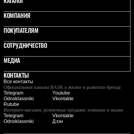
КАТАЛОГ
Термобелье
Теплое термобелье
КОМПАНИЯ
Среднее термобелье
Легкое термобелье
Лёгкая одежда
ПОКУПАТЕЛЯМ
Футболки
Рубашки
Толстовки
СОТРУДНИЧЕСТВО
Брюки
Шорты
МЕДИА
Женская одежда
Утепленная пухом
Куртки
КОНТАКТЫ
Брюки
Все контакты
Жилеты
Официальные каналы BASK о жизни и развитии бренда
Утепленная синтетикой
Telegram
Youtube
Куртки
Odnoklassniki
Vkontakte
Брюки
Rutube
Штормовая одежда
Интернет-магазин, розничные продажи: новинки и акции
Куртки
Telegram
Vkontakte
Софтшелл одежда
Odnoklassniki
Дзэн
Куртки
Брюки
Лёгкая одежда