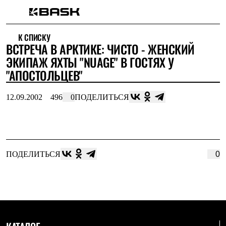
Каталог
К СПИСКУ
Интернет-магазин
ВСТРЕЧА В АРКТИКЕ: ЧИСТО - ЖЕНСКИЙ
Мужская одежда
Утепленная пухом
ЭКИПАЖ ЯХТЫ "NUAGE" В ГОСТЯХ У
Куртки
"АПОСТОЛЬЦЕВ"
Брюки
Жилеты
Комбинезоны
12.09.2002
496
0
ПОДЕЛИТЬСЯ
Утепленная синтетикой
Куртки
Брюки
Штормовая одежда
Куртки
Брюки
ПОДЕЛИТЬСЯ
0
Софтшелл одежда
Куртки
Брюки
Флисовая одежда
Куртки
Брюки
Жилеты