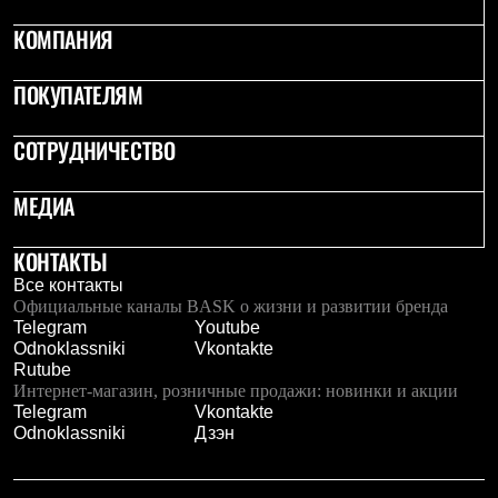
Рубашки
КОМПАНИЯ
Футболки
Толстовки
Брюки
ПОКУПАТЕЛЯМ
Термобелье
Теплое термобелье
СОТРУДНИЧЕСТВО
Среднее термобелье
Легкое термобелье
Флисовая одежда
МЕДИА
Куртки
Брюки
Детская одежда
КОНТАКТЫ
Утепленная пухом
Все контакты
Комбинезоны
Официальные каналы BASK о жизни и развитии бренда
Куртки
Telegram
Youtube
Брюки
Odnoklassniki
Vkontakte
Утепленная синтетикой
Rutube
Комбинезоны
Интернет-магазин, розничные продажи: новинки и акции
Куртки
Telegram
Vkontakte
Брюки
Odnoklassniki
Дзэн
Лёгкая одежда
Футболки
Толстовки