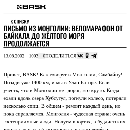
Каталог
К СПИСКУ
Интернет-магазин
ПИСЬМО ИЗ МОНГОЛИИ: ВЕЛОМАРАФОН ОТ
Мужская одежда
Утепленная пухом
БАЙКАЛА ДО ЖЁЛТОГО МОРЯ
Куртки
ПРОДОЛЖАЕТСЯ
Брюки
Жилеты
Комбинезоны
13.08.2002
1003
0
ПОДЕЛИТЬСЯ
Утепленная синтетикой
Куртки
Брюки
Привет, BASK! Как говорят в Монголии, Самбайну!
Штормовая одежда
Позади уже 1400 км, и мы в Улан Баторе. Если
Куртки
Брюки
учесть, что в Монголии нет дорог, это круто. Когда
Софтшелл одежда
ехали вдоль озера Хубсугул, погнули колесо, потеряли
Куртки
Брюки
несколько спиц. В общем - ремонт каждый день, но
Флисовая одежда
пока справляемся. Монголия - чудесная страна; очень
Куртки
Брюки
гостеприимные люди. Ночуем в юртах, в буддистских
Жилеты
монастырях, и в благодарность катаем детей на