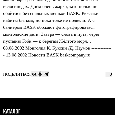
Термобелье
велосипедах. Днём очень жарко, зато ночью не
Теплое термобелье
Среднее термобелье
обойтись без спальных мешков BASK. Рюкзаки
Легкое термобелье
набиты битком, но пока тоже не подвели. А с
Лёгкая одежда
Футболки
баннером BASK обожают фотографироваться
Рубашки
монгольские дети. Завтра — снова в путь, через
Толстовки
пустыню Гоби — к берегам Жёлтого моря…
Брюки
Шорты
08.08.2002 Монголия К. Куксин /Д. Наумов -------------
Женская одежда
- 13.08.2002 Новоcти BASK baskcompany.ru
Утепленная пухом
Куртки
Брюки
Жилеты
ПОДЕЛИТЬСЯ
0
Утепленная синтетикой
Куртки
Брюки
Штормовая одежда
Куртки
Софтшелл одежда
Куртки
Брюки
КАТАЛОГ
Лёгкая одежда