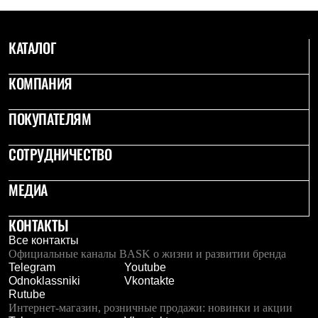
Рубашки
Футболки
Толстовки
КАТАЛОГ
Брюки
Термобелье
Теплое термобелье
КОМПАНИЯ
Среднее термобелье
Легкое термобелье
ПОКУПАТЕЛЯМ
Флисовая одежда
Куртки
Брюки
СОТРУДНИЧЕСТВО
Детская одежда
Утепленная пухом
МЕДИА
Комбинезоны
Куртки
Брюки
КОНТАКТЫ
Утепленная синтетикой
Комбинезоны
Все контакты
Куртки
Официальные каналы BASK о жизни и развитии бренда
Брюки
Telegram
Youtube
Лёгкая одежда
Odnoklassniki
Vkontakte
Футболки
Rutube
Толстовки
Интернет-магазин, розничные продажи: новинки и акции