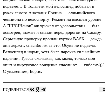
Термобелье
подъеме… В Тольятти мой велосипед побывал в
Теплое термобелье
Среднее термобелье
руках самого Анатолия Яркина — олимпийского
Легкое термобелье
чемпиона по велоспорту! Ремонт на высшем уровне!
Лёгкая одежда
Футболки
А "ШВИНёнок" аж хрюкал от удовольствия — был
Рубашки
осмотрен, вымыт и смазан перед дорогой на Самару.
Толстовки
Брюки
Серьезную проверку прошли куртки BASK —дождь
Шорты
они держат, спасибо им за это. Обувь не подвела.
Женская одежда
Велосипед в норме, хотя была парочка сильнейших
Утепленная пухом
Куртки
падений. Трасса скользкая, как мыло, только мой
Брюки
опыт и виртуозное вождение спасли от .... гибели:-))"
Жилеты
Утепленная синтетикой
С уважением, Борис.
Куртки
Брюки
Штормовая одежда
Куртки
ПОДЕЛИТЬСЯ
0
Софтшелл одежда
Куртки
Брюки
Лёгкая одежда