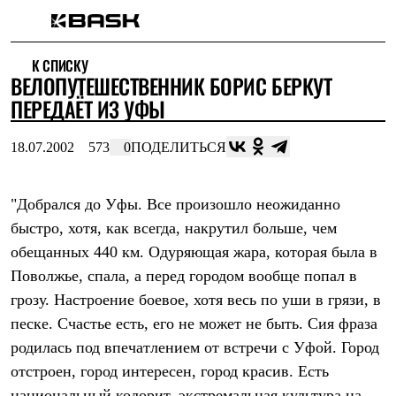
Каталог
К СПИСКУ
Интернет-магазин
ВЕЛОПУТЕШЕСТВЕННИК БОРИС БЕРКУТ
Мужская одежда
Утепленная пухом
ПЕРЕДАЁТ ИЗ УФЫ
Куртки
Брюки
18.07.2002
573
0
ПОДЕЛИТЬСЯ
Жилеты
Комбинезоны
Утепленная синтетикой
Куртки
"Добрался до Уфы. Все произошло неожиданно
Брюки
быстро, хотя, как всегда, накрутил больше, чем
Штормовая одежда
обещанных 440 км. Одуряющая жара, которая была в
Куртки
Брюки
Поволжье, спала, а перед городом вообще попал в
Софтшелл одежда
грозу. Настроение боевое, хотя весь по уши в грязи, в
Куртки
Брюки
песке. Счастье есть, его не может не быть. Сия фраза
Флисовая одежда
родилась под впечатлением от встречи с Уфой. Город
Куртки
Брюки
отстроен, город интересен, город красив. Есть
Жилеты
национальный колорит, экстремальная культура на