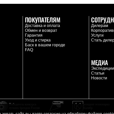
ПОКУПАТЕЛЯМ
СОТРУДН
Доставка и оплата
Дилерам
Обмен и возврат
Корпоратив
Гарантия
Услуги
Уход и стирка
Стать диле
Баск в вашем городе
FAQ
МЕДИА
Экспедици
Статьи
Новости
Победитель конкурса
резидент технопарка
лучших брендов России
Калибр
зовать сайт, вы даете согласие на
обработку файлов cooki