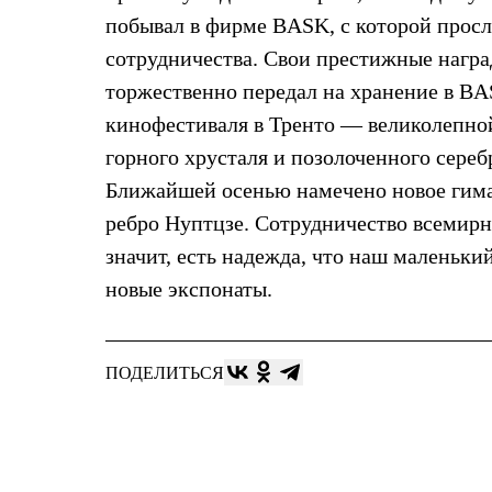
Брюки
Лёгкая одежда
побывал в фирме BASK, с которой прос
Рубашки
сотрудничества. Свои престижные нагр
Футболки
Толстовки
торжественно передал на хранение в B
Брюки
кинофестиваля в Тренто — великолепно
Термобелье
Теплое термобелье
горного хрусталя и позолоченного сереб
Среднее термобелье
Ближайшей осенью намечено новое гим
Легкое термобелье
Флисовая одежда
ребро Нуптцзе. Сотрудничество всемирн
Куртки
Брюки
значит, есть надежда, что наш маленьк
Детская одежда
новые экспонаты.
Утепленная пухом
Комбинезоны
Куртки
Брюки
ПОДЕЛИТЬСЯ
Утепленная синтетикой
Комбинезоны
Куртки
Брюки
Лёгкая одежда
Футболки