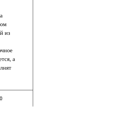
а
зом
й из
очное
тся, а
олнят
0