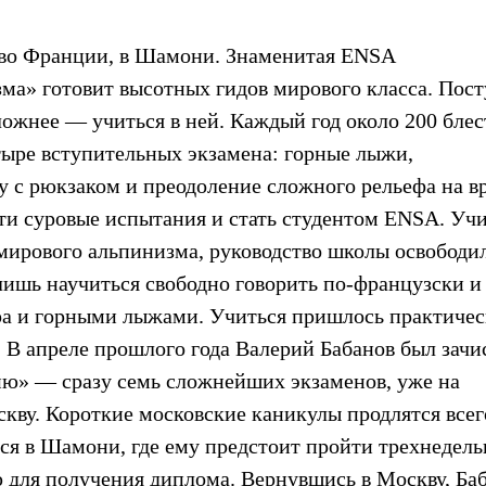
я во Франции, в Шамони. Знаменитая ENSA
а» готовит высотных гидов мирового класса. Пост
ложнее — учиться в ней. Каждый год около 200 бле
тыре вступительных экзамена: горные лыжи,
ру с рюкзаком и преодоление сложного рельефа на в
ти суровые испытания и стать студентом ENSA. Уч
мирового альпинизма, руководство школы освободил
лишь научиться свободно говорить по-французски и
ра и горными лыжами. Учиться пришлось практичес
т. В апреле прошлого года Валерий Бабанов был зачи
ю» — сразу семь сложнейших экзаменов, уже на
кву. Короткие московские каникулы продлятся всег
тся в Шамони, где ему предстоит пройти трехнедел
 для получения диплома. Вернувшись в Москву, Ба