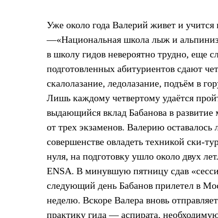
Жилеты
Термобелье
Уже около года Валерий живет и учитс
Теплое термобелье
Среднее термобелье
—«Национальная школа лыж и альпинизм
Легкое термобелье
Лёгкая одежда
в школу гидов невероятно трудно, еще с
Футболки
подготовленных абитуриентов сдают че
Рубашки
Толстовки
скалолазание, ледолазание, подъём в го
Брюки
Лишь каждому четвертому удаётся прой
Шорты
Женская одежда
выдающийся вклад Бабанова в развитие 
Утепленная пухом
от трех экзаменов. Валерию оставалось 
Куртки
Брюки
совершенстве овладеть техникой ски-ту
Жилеты
Утепленная синтетикой
нуля, на подготовку ушло около двух ле
Куртки
ENSA. В минувшую пятницу сдав «сесси
Брюки
Штормовая одежда
следующий день Бабанов прилетел в Мос
Куртки
неделю. Вскоре Валера вновь отправляе
Софтшелл одежда
Куртки
практику гида — аспирата, необходимую