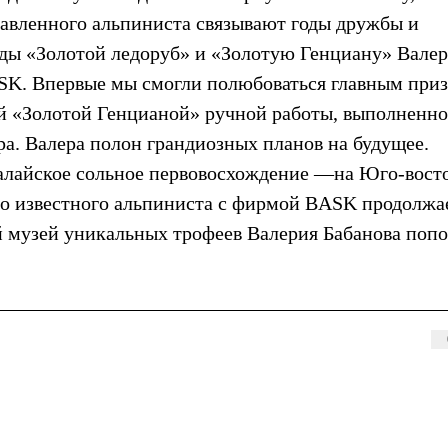
лавленного альпиниста связывают годы дружбы и
ады «Золотой ледоруб» и «Золотую Генциану» Валер
ASK. Впервые мы смогли полюбоваться главным при
й «Золотой Генцианой» ручной работы, выполненно
ра. Валера полон грандиозных планов на будущее.
алайское сольное первовосхождение —на Юго-вост
о известного альпиниста с фирмой BASK продолжае
ий музей уникальных трофеев Валерия Бабанова поп