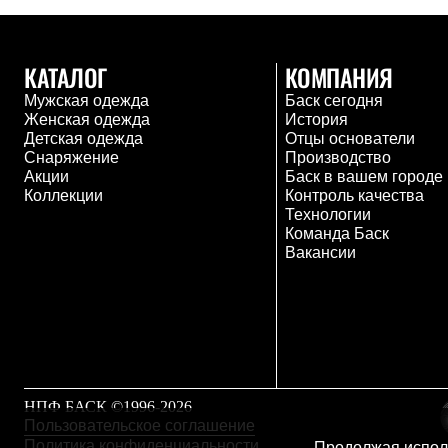
Толстовки
Брюки
Софтшелл одежда
Куртки
КАТАЛОГ
КОМПАНИЯ
Флисовая одежда
Мужская одежда
Баск сегодня
Куртки
Женская одежда
История
Брюки
Детская одежда
Отцы основатели
Жилеты
Снаряжение
Производство
Комбинезоны
Акции
Баск в вашем городе
Термобелье
Коллекции
Контроль качества
Комплект термобелья
Технологии
Снаряжение
Команда Баск
Палатки и тенты
Вакансии
Палатки
Тенты
Аксессуары для палаток
Рюкзаки
Экспедиционные
Легкоходные
Альпинистские
Городские
НПФ БАСК ©1996-2026
Аксессуары для рюкзаков
Пользовательское соглашение
Спальные мешки
Политика конфиденциальности
Пуховые
Продолжая исполь