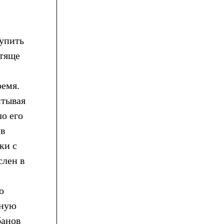
упить
стяще
ремя.
итывая
о его
 в
ки с
слен в
о
ьную
банов