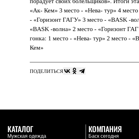
порадует своих болельщиков». Итоги эта
Брюки
Лёгкая одежда
«Ак- Кем» 3 место - «Нева- тур» 4 место
Рубашки
Футболки
- «Горизонт ГАГУ» 3 место - «BASK -вол
Толстовки
«BASK -волна» 2 место - «Горизонт ГАГУ
Брюки
Термобелье
гонка: 1 место - «Нева- тур» 2 место - 
Теплое термобелье
Кем»
Среднее термобелье
Легкое термобелье
Флисовая одежда
Куртки
ПОДЕЛИТЬСЯ
Брюки
Детская одежда
Утепленная пухом
Комбинезоны
Куртки
Брюки
Утепленная синтетикой
Комбинезоны
Куртки
Брюки
КАТАЛОГ
КОМПАНИЯ
Лёгкая одежда
Футболки
Мужская одежда
Баск сегодня