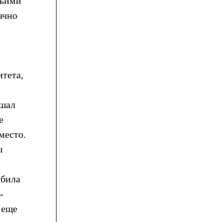
тьими
ачно
тета,
ешал
е
место.
ы
абила
-
 еще