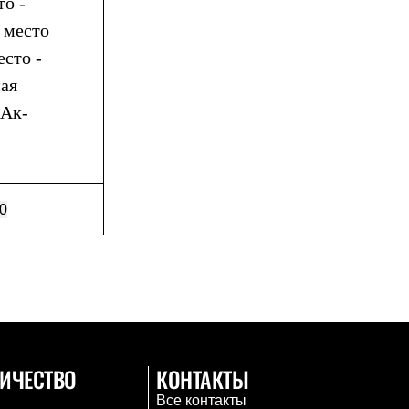
то -
2 место
есто -
ная
«Ак-
0
ИЧЕСТВО
КОНТАКТЫ
Все контакты