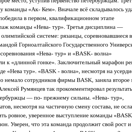
орое место, уступив первенство петербуржцам. Тре
 у команды «Ак- Кем». Вначале всё складывалось уд
победила в первом, квалификационном этапе
паж команды «Нева- тур». Третья дисциплина —
 олимпийской системе: рязанцы, соревновавшиеся в
мандой Горноалтайского Государственного Универси
в соревнования «Нева- тур» и «BASK- волна»
ли к «длинной гонке». Заключительный марафон р
де «Нева тур». «BASK - волна», несмотря на усерди
ло немало сотрудников фирмы BASK, заняла второе 
Алексей Румянцев так прокомментировал результат
рбуржцы — по- прежнему сильны. «Нева- тур»,
ов, несмотря на частичную смену состава, не осл
тить ровное, уверенное выступление команды «BASK
зон. Уверен, что эта команда продолжит свой рост и