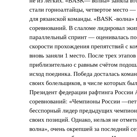
не из лёгких. «BASK— волна» заняла вт
Жилеты
стали горноалтайцы, четвертое место —
Термобелье
Теплое термобелье
для рязанской команды. «BASK -волна» 
Среднее термобелье
Легкое термобелье
соревнований. В слаломе лидировал эки
Лёгкая одежда
параллельный спринт — оценивалась по
Футболки
Рубашки
скорости прохождения препятствий с ко
Толстовки
вновь заняли 1 место. После трех этапо
Брюки
Шорты
приблизительно с равным счётом подош
Женская одежда
исход поединка. Победа досталась коман
Утепленная пухом
Куртки
своих болельщиков, в числе которых бы
Брюки
Жилеты
Президент федерации рафтинга России 
Утепленная синтетикой
соревнований: «Чемпионы России —пете
Куртки
Брюки
бесспорный лидер предыдущих чемпионат
Штормовая одежда
своих позиций. Однако, нельзя не отме
Куртки
Софтшелл одежда
волна», очень окрепшей за последний се
Куртки