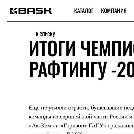
КАТАЛОГ
КОМПАНИЯ
Каталог
Интернет-магазин
К СПИСКУ
Мужская одежда
ИТОГИ ЧЕМПИ
Утепленная пухом
Куртки
Брюки
РАФТИНГУ -2
Жилеты
Комбинезоны
Утепленная синтетикой
Куртки
Брюки
Штормовая одежда
Куртки
Брюки
Софтшелл одежда
Еще не утихли страсти, бушевавшие нед
Куртки
Брюки
команды из европейской части России и
Флисовая одежда
«Ак-Кем» и «Горизонт ГАГУ» сражались 
Куртки
Брюки