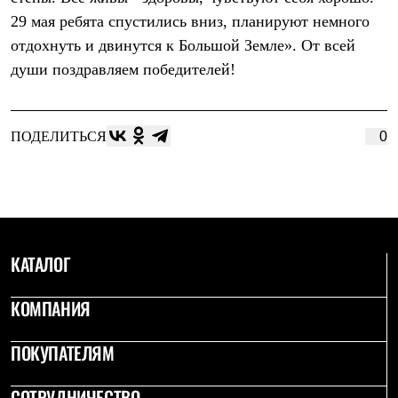
Термобелье
29 мая ребята спустились вниз, планируют немного
Теплое термобелье
Среднее термобелье
отдохнуть и двинутся к Большой Земле». От всей
Легкое термобелье
души поздравляем победителей!
Лёгкая одежда
Футболки
Рубашки
Толстовки
ПОДЕЛИТЬСЯ
0
Брюки
Шорты
Женская одежда
Утепленная пухом
Куртки
Брюки
Жилеты
КАТАЛОГ
Утепленная синтетикой
Куртки
Брюки
КОМПАНИЯ
Штормовая одежда
Куртки
Софтшелл одежда
ПОКУПАТЕЛЯМ
Куртки
Брюки
СОТРУДНИЧЕСТВО
Лёгкая одежда