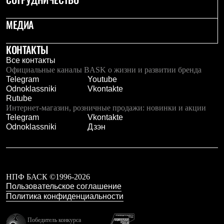
Рубашки
Футболки
МЕДИА
Толстовки
Брюки
Термобелье
КОНТАКТЫ
Теплое термобелье
Все контакты
Среднее термобелье
Официальные каналы BASK о жизни и развитии бренда
Легкое термобелье
Telegram
Youtube
Флисовая одежда
Odnoklassniki
Vkontakte
Куртки
Rutube
Брюки
Интернет-магазин, розничные продажи: новинки и акции
Детская одежда
Telegram
Vkontakte
Утепленная пухом
Odnoklassniki
Дзэн
Комбинезоны
Куртки
Брюки
Утепленная синтетикой
Комбинезоны
НПФ БАСК ©1996-2026
Куртки
Пользовательское соглашение
Брюки
Политика конфиденциальности
Лёгкая одежда
Футболки
Толстовки
Победитель конкурса