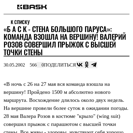
Каталог
К СПИСКУ
Интернет-магазин
«Б А С К - СТЕНА БОЛЬШОГО ПАРУСА»:
Мужская одежда
Утепленная пухом
КОМАНДА ВЗОШЛА НА ВЕРШИНУ! ВАЛЕРИЙ
Куртки
РОЗОВ СОВЕРШИЛ ПРЫЖОК С ВЫСШЕЙ
Брюки
ТОЧКИ СТЕНЫ
Жилеты
Комбинезоны
Утепленная синтетикой
30.05.2002
566
0
ПОДЕЛИТЬСЯ
Куртки
Брюки
Штормовая одежда
«В ночь с 26 на 27 мая вся команда взошла на
Куртки
Брюки
вершину! Пройдено 1500 м абсолютно нового
Софтшелл одежда
маршрута. Восхождение длилось около двух недель.
Куртки
Брюки
На вершине провели более суток в ожидании погоды.
Флисовая одежда
28 мая Валера Розов в костюме "крыло" (wing suit)
Куртки
совершил прыжок с парашютом с высшей точки
Брюки
Жилеты
стены. Все живы - здоровы, чувствуют себя хорошо.