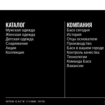
Брюки
Лёгкая одежда
Рубашки
Футболки
Толстовки
КАТАЛОГ
КОМПАНИЯ
Брюки
Термобелье
Мужская одежда
Баск сегодня
Теплое термобелье
Женская одежда
История
Среднее термобелье
Детская одежда
Отцы основатели
Легкое термобелье
Снаряжение
Производство
Флисовая одежда
Акции
Баск в вашем городе
Куртки
Коллекции
Контроль качества
Брюки
Технологии
Детская одежда
Команда Баск
Утепленная пухом
Вакансии
Комбинезоны
Куртки
Брюки
Утепленная синтетикой
Комбинезоны
Куртки
Брюки
Лёгкая одежда
НПФ БАСК ©1996-2026
Футболки