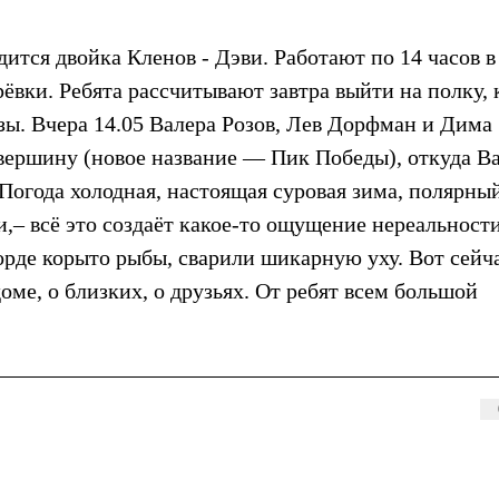
ится двойка Кленов - Дэви. Работают по 14 часов в
вки. Ребята рассчитывают завтра выйти на полку, 
узы. Вчера 14.05 Валера Розов, Лев Дорфман и Дима
вершину (новое название — Пик Победы), откуда В
огода холодная, настоящая суровая зима, полярный
,– всё это создаёт какое-то ощущение нереальност
орде корыто рыбы, сварили шикарную уху. Вот сейч
оме, о близких, о друзьях. От ребят всем большой