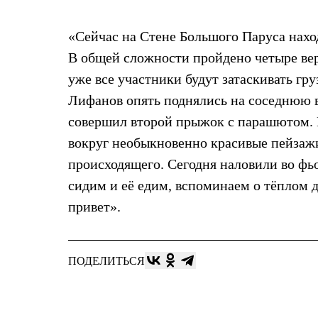
Жилеты
Термобелье
«Сейчас на Стене Большого Паруса наход
Теплое термобелье
Среднее термобелье
В общей сложности пройдено четыре верё
Легкое термобелье
Лёгкая одежда
уже все участники будут затаскивать гр
Футболки
Лифанов опять поднялись на соседнюю 
Рубашки
Толстовки
совершил второй прыжок с парашютом. П
Брюки
вокруг необыкновенно красивые пейзажи
Шорты
Женская одежда
происходящего. Сегодня наловили во фь
Утепленная пухом
сидим и её едим, вспоминаем о тёплом д
Куртки
Брюки
привет».
Жилеты
Утепленная синтетикой
Куртки
Брюки
ПОДЕЛИТЬСЯ
Штормовая одежда
Куртки
Софтшелл одежда
Куртки