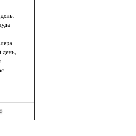
 день.
куда
алера
 день,
и
ас
0