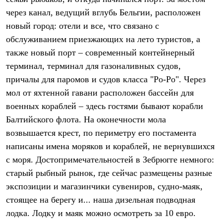
Термобелье
через канал, ведущий вглубь Бельгии, расположен
Теплое термобелье
Среднее термобелье
новый город: отели и все, что связано с
Легкое термобелье
обслуживанием приезжающих на лето туристов, а
Лёгкая одежда
Футболки
также новый порт – современный контейнерный
Рубашки
терминал, терминал для газоналивных судов,
Толстовки
причалы для паромов и судов класса "Ро-Ро". Через
Брюки
Шорты
мол от яхтенной гавани расположен бассейн для
Женская одежда
военных кораблей – здесь гостями бывают корабли
Утепленная пухом
Куртки
Балтийского флота. На оконечности мола
Брюки
возвышается крест, по периметру его постамента
Жилеты
Утепленная синтетикой
написаны имена моряков и кораблей, не вернувшихся
Куртки
с моря. Достопримечательностей в Зебрюгге немного:
Брюки
старый рыбный рынок, где сейчас размещены разные
Штормовая одежда
Куртки
экспозиции и магазинчики сувениров, судно-маяк,
Софтшелл одежда
стоящее на берегу и... наша дизельная подводная
Куртки
Брюки
лодка. Лодку и маяк можно осмотреть за 10 евро.
Лёгкая одежда