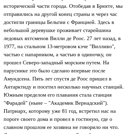
Брюки
исторической части города. Отобедав в Брюгге, мы
Софтшелл одежда
Куртки
отправились на другой конец страны и через час
Флисовая одежда
достигли границы Бельгии с Францией. Здесь в
Куртки
Брюки
небольшой деревушке проживает старейшина
Жилеты
ледовых яхтсменов Вилли де Роос. 27 лет назад, в
Комбинезоны
1977, на стальном 13-метровом кэче "Вилливо",
Термобелье
Комплект термобелья
частью с напарником, а частью в одиночку, он
Снаряжение
прошел Северо-западный морским путем. На
Палатки и тенты
Палатки
паруснике это было сделано впервые после
Тенты
Амундсена. Пять лет спустя де Роос пришел в
Аксессуары для палаток
Антарктиду и посетил несколько научных станций.
Рюкзаки
Экспедиционные
Южным пределом его плавания стала станция
Легкоходные
"Фарадей" (ныне – "Академик Вернадский").
Альпинистские
Городские
Патриарх, которому уже 81 год, встретил нас на
Аксессуары для рюкзаков
пороге своего дома и провел в гостиную, где о
Спальные мешки
Пуховые
славном прошлом ее хозяина не говорило ни что.
Комбинированные