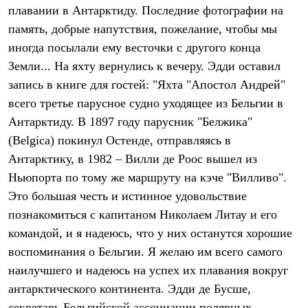
Тапочки
плавании в Антарктиду. Последние фотографии на
Чуни
Уход за обувью
память, добрые напутствия, пожелание, чтобы мы
Аксессуары
иногда посылали ему весточки с другого конца
Головные уборы
Земли... На яхту вернулись к вечеру. Эдди оставил
Шапки
Балаклавы и маски
запись в книге для гостей: "Яхта "Апостол Андрей"
Кепки и бейсболки
всего третье парусное судно уходящее из Бельгии в
Повязки
Шарфы
Антарктиду. В 1897 году парусник "Белжика"
Панамы
(Belgica) покинул Остенде, отправляясь в
Перчатки и рукавицы
Перчатки
Антарктику, в 1982 – Вилли де Роос вышел из
Рукавицы
Ньюпорта по тому же маршруту на кэче "Вилливо".
Носки
Это большая честь и истинное удовольствие
Полезные аксессуары
Брелки
познакомиться с капитаном Николаем Литау и его
Ремни
командой, и я надеюсь, что у них останутся хорошие
Шевроны
Опушки
воспоминания о Бельгии. Я желаю им всего самого
Термоковрики
наилучшего и надеюсь на успех их плавания вокруг
Уход за одеждой
антарктического континента. Эдди де Бусше,
В Арктику
Коллекции
секретарь Бельгийской ассоциации полярных