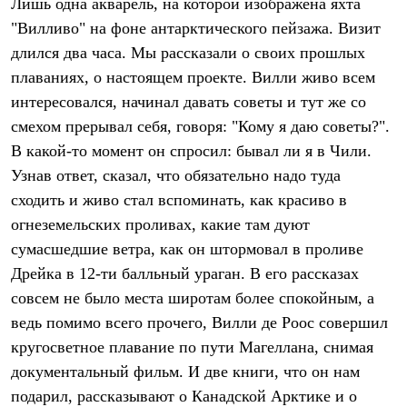
Лишь одна акварель, на которой изображена яхта
С синтетическим утеплителем
"Вилливо" на фоне антарктического пейзажа. Визит
Аксессуары для спальников
Сумки и баулы
длился два часа. Мы рассказали о своих прошлых
Баулы
плаваниях, о настоящем проекте. Вилли живо всем
Кошельки
Сумки
интересовался, начинал давать советы и тут же со
Гермомешки
смехом прерывал себя, говоря: "Кому я даю советы?".
Полезные аксессуары
Книги
В какой-то момент он спросил: бывал ли я в Чили.
Еда
Узнав ответ, сказал, что обязательно надо туда
Коврики
сходить и живо стал вспоминать, как красиво в
Обувь
Женская обувь
огнеземельских проливах, какие там дуют
Сапоги
сумасшедшие ветра, как он штормовал в проливе
Ботинки
Мужская обувь
Дрейка в 12-ти балльный ураган. В его рассказах
Ботинки
совсем не было места широтам более спокойным, а
Кроссовки
ведь помимо всего прочего, Вилли де Роос совершил
Сапоги
Гамаши и бахилы
кругосветное плавание по пути Магеллана, снимая
Гамаши
документальный фильм. И две книги, что он нам
Бахилы
Тапочки и чуни
подарил, рассказывают о Канадской Арктике и о