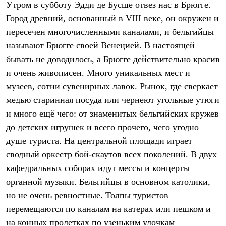
Утром в субботу Эдди де Бусше отвез нас в Брюгге.
Рубашки
Футболки
Город древний, основанный в VIII веке, он окружен и
Толстовки
пересечен многочисленными каналами, и бельгийцы
Брюки
называют Брюгге своей Венецией. В настоящей
Термобелье
Теплое термобелье
бывать не доводилось, а Брюгге действительно красив
Среднее термобелье
и очень живописен. Много уникальных мест и
Легкое термобелье
Флисовая одежда
музеев, сотни сувенирных лавок. Рынок, где сверкает
Куртки
медью старинная посуда или чернеют угольные утюги
Брюки
и много ещё чего: от знаменитых бельгийских кружев
Детская одежда
Утепленная пухом
до детских игрушек и всего прочего, чего угодно
Комбинезоны
душе туриста. На центральной площади играет
Куртки
Брюки
сводный оркестр бой-скаутов всех поколений. В двух
Утепленная синтетикой
кафедральных соборах идут мессы и концерты
Комбинезоны
Куртки
органной музыки. Бельгийцы в основном католики,
Брюки
но не очень ревностные. Толпы туристов
Лёгкая одежда
перемещаются по каналам на катерах или пешком и
Футболки
Толстовки
на конных пролетках по узеньким улочкам