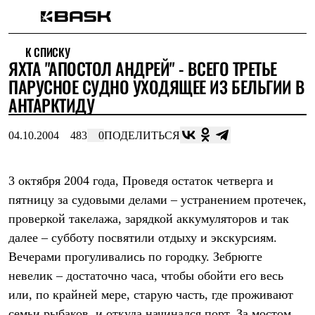
Каталог
К СПИСКУ
Интернет-магазин
ЯХТА "АПОСТОЛ АНДРЕЙ" - ВСЕГО ТРЕТЬЕ
Мужская одежда
Утепленная пухом
ПАРУСНОЕ СУДНО УХОДЯЩЕЕ ИЗ БЕЛЬГИИ В
Куртки
АНТАРКТИДУ
Брюки
Жилеты
Комбинезоны
04.10.2004
483
0
ПОДЕЛИТЬСЯ
Утепленная синтетикой
Куртки
Брюки
3 октября 2004 года, Проведя остаток четверга и
Штормовая одежда
пятницу за судовыми делами – устранением протечек,
Куртки
Брюки
проверкой такелажа, зарядкой аккумуляторов и так
Софтшелл одежда
далее – субботу посвятили отдыху и экскурсиям.
Куртки
Брюки
Вечерами прогуливались по городку. Зебрюгге
Флисовая одежда
невелик – достаточно часа, чтобы обойти его весь
Куртки
Брюки
или, по крайней мере, старую часть, где проживают
Жилеты
семьи рыбаков, и откуда начинался порт. За мостом