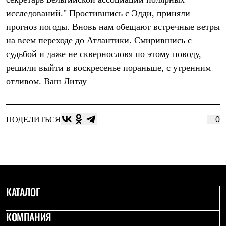
PEAK
исследований." Простившись с Эдди, приняли
ЗА ПОЛЯРНЫМ КРУГОМ
TREK
прогноз погоды. Вновь нам обещают встречные ветры
BASK kids
на всем переходе до Атлантики. Смирившись с
CITY
BASK juno
судьбой и даже не сквернословя по этому поводу,
ИДЁМ В ПОХОД
решили выйти в воскресенье пораньше, с утренним
Дневник капитана
отливом. Ваш Литау
Каталог дилеров
Компания
Баск сегодня
История
ПОДЕЛИТЬСЯ
0
Отцы основатели
Производство
Баск в вашем городе
Контроль качества
Технологии
Команда Баск
Сотрудничество
Дилерам
КАТАЛОГ
Стать дилером
Корпоративным клиентам
КОМПАНИЯ
Услуги
Медиа