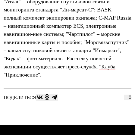
"Атлас" – оборудование спутниковой связи и
С синтетическим утеплителем
мониторинга стандарта "Ин-марсат-С"; BASK –
Аксессуары для спальников
Сумки и баулы
полный комплект экипировки экипажа; C-MAP Russia
Баулы
– навигационный компьютер ECS, электронные
Кошельки
Сумки
навигацион-ные системы; "Чартпилот" – морские
Гермомешки
навигационные карты и пособия; "Морсвязьспутник"
Полезные аксессуары
Книги
– канал спутниковой связи стандарта "Инмарсат";
Еда
"Кодак" – фотоматериалы. Рассылку новостей
Коврики
экспедиции осуществляет пресс-служба
"Клуба
Обувь
Женская обувь
"Приключение"
.
Сапоги
Ботинки
Мужская обувь
Ботинки
ПОДЕЛИТЬСЯ
0
Кроссовки
Сапоги
Гамаши и бахилы
Гамаши
Бахилы
Тапочки и чуни