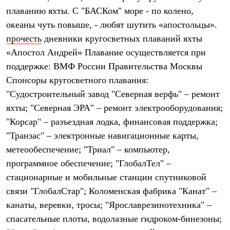
Брюки
плаванию яхты. С "БАСКом" море - по колено,
Софтшелл одежда
Куртки
океаны чуть повыше, - любят шутить «апостольцы».
Флисовая одежда
прочесть
дневники кругосветных плаваний яхты
Куртки
Брюки
«Апостол Андрей» Плавание осуществляется при
Жилеты
поддержке: ВМФ России Правительства Москвы
Комбинезоны
Спонсоры кругосветного плавания:
Термобелье
Комплект термобелья
"Судостроительный завод "Северная верфь" – ремонт
Снаряжение
яхты; "Северная ЭРА" – ремонт электрооборудования;
Палатки и тенты
Палатки
"Корсар" – разъездная лодка, финансовая поддержка;
Тенты
"Транзас" – электронные навигационные карты,
Аксессуары для палаток
Рюкзаки
метеообеспечение; "Триал" – компьютер,
Экспедиционные
программное обеспечение; "ГлобалТел" –
Легкоходные
стационарные и мобильные станции спутниковой
Альпинистские
Городские
связи "ГлобалСтар"; Коломенская фабрика "Канат" –
Аксессуары для рюкзаков
канаты, веревки, тросы; "Ярославрезинотехника" –
Спальные мешки
Пуховые
спасательные плоты, водолазные гидроком-бинезоны;
Комбинированные