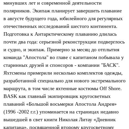
минувших лет и современной деятельности
Рубашки
Футболки
полярников. Экипаж планирует завершить плавание
Толстовки
в августе будущего года, юбилейного для регулярных
Брюки
отечественных исследований шестого континента.
Термобелье
Теплое термобелье
Подготовка к Антарктическому плаванию длилась
Среднее термобелье
почти два года: серьезной реконструкции подверглось
Легкое термобелье
Флисовая одежда
и судно, и экипаж. Примерно за месяц до отплытия
Куртки
команда "Апостола" во главе с капитаном побывала у
Брюки
Детская одежда
старинных друзей и спонсоров - компании "БАСК".
Утепленная пухом
Яхтсмены примерили несколько комплектов одежды,
Комбинезоны
разработанной специально для нового экстремального
Куртки
Брюки
маршрута, в том числе яхтенные костюмы Off Shore.
Утепленная синтетикой
BASK как главный экипировщик кругосветных
Комбинезоны
Куртки
плаваний «Большой восьмерки Апостола Андрея»
Брюки
(1996 -2002 г.г.) упоминается на страницах недавно
Лёгкая одежда
вышедшей в свет книги Николая Литау «Дневник
Футболки
Толстовки
капитана», посвященной второму кругосветному