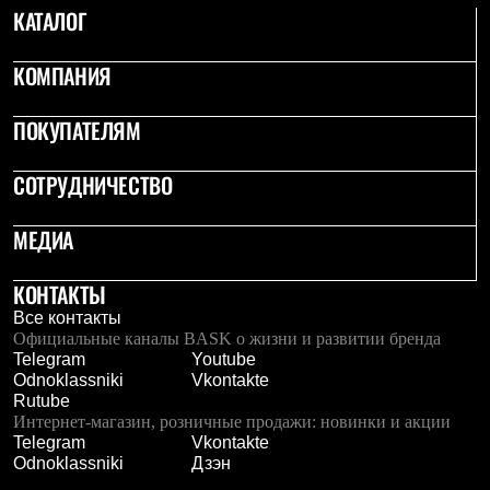
Тапочки
КАТАЛОГ
Чуни
Уход за обувью
Аксессуары
КОМПАНИЯ
Головные уборы
Шапки
ПОКУПАТЕЛЯМ
Балаклавы и маски
Кепки и бейсболки
Повязки
СОТРУДНИЧЕСТВО
Шарфы
Панамы
Перчатки и рукавицы
МЕДИА
Перчатки
Рукавицы
КОНТАКТЫ
Носки
Полезные аксессуары
Все контакты
Брелки
Официальные каналы BASK о жизни и развитии бренда
Ремни
Telegram
Youtube
Шевроны
Odnoklassniki
Vkontakte
Опушки
Rutube
Термоковрики
Интернет-магазин, розничные продажи: новинки и акции
Уход за одеждой
Telegram
Vkontakte
В Арктику
Odnoklassniki
Дзэн
Коллекции