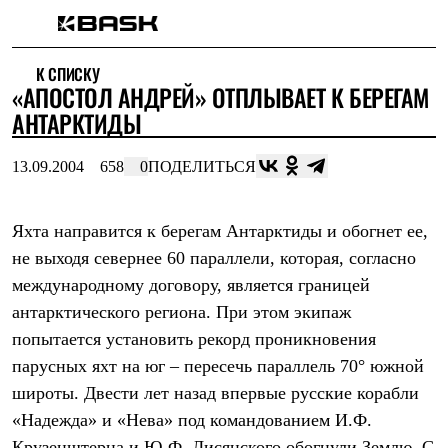
Каталог
К СПИСКУ
Интернет-магазин
«АПОСТОЛ АНДРЕЙ» ОТПЛЫВАЕТ К БЕРЕГАМ
Мужская одежда
Утепленная пухом
АНТАРКТИДЫ
Куртки
Брюки
13.09.2004
658
0
ПОДЕЛИТЬСЯ
Жилеты
Комбинезоны
Утепленная синтетикой
Куртки
Яхта направится к берегам Антарктиды и обогнет ее,
Брюки
не выходя севернее 60 параллели, которая, согласно
Штормовая одежда
международному договору, является границей
Куртки
Брюки
антарктического региона. При этом экипаж
Софтшелл одежда
попытается установить рекорд проникновения
Куртки
Брюки
парусных яхт на юг – пересечь параллель 70° южной
Флисовая одежда
широты. Двести лет назад впервые русские корабли
Куртки
Брюки
«Надежда» и «Нева» под командованием И.Ф.
Жилеты
Крузенштерна и Ю.Ф. Лисянского обогнули Землю. С