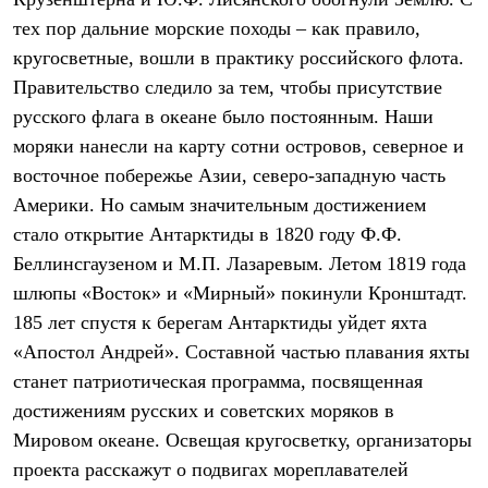
Термобелье
тех пор дальние морские походы – как правило,
Теплое термобелье
Среднее термобелье
кругосветные, вошли в практику российского флота.
Легкое термобелье
Правительство следило за тем, чтобы присутствие
Лёгкая одежда
Футболки
русского флага в океане было постоянным. Наши
Рубашки
моряки нанесли на карту сотни островов, северное и
Толстовки
Брюки
восточное побережье Азии, северо-западную часть
Шорты
Америки. Но самым значительным достижением
Женская одежда
стало открытие Антарктиды в 1820 году Ф.Ф.
Утепленная пухом
Куртки
Беллинсгаузеном и М.П. Лазаревым. Летом 1819 года
Брюки
шлюпы «Восток» и «Мирный» покинули Кронштадт.
Жилеты
Утепленная синтетикой
185 лет спустя к берегам Антарктиды уйдет яхта
Куртки
«Апостол Андрей». Составной частью плавания яхты
Брюки
станет патриотическая программа, посвященная
Штормовая одежда
Куртки
достижениям русских и советских моряков в
Софтшелл одежда
Мировом океане. Освещая кругосветку, организаторы
Куртки
Брюки
проекта расскажут о подвигах мореплавателей
Лёгкая одежда