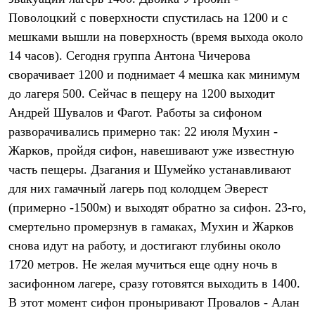
Термобелье
Поволоцкий с поверхности спустилась на 1200 и с
Теплое термобелье
Среднее термобелье
мешками вышли на поверхность (время выхода около
Легкое термобелье
14 часов). Сегодня группа Антона Чичерова
Лёгкая одежда
Футболки
сворачивает 1200 и поднимает 4 мешка как минимум
Рубашки
до лагеря 500. Сейчас в пещеру на 1200 выходит
Толстовки
Андрей Шувалов и Фагот. Работы за сифоном
Брюки
Шорты
разворачивались примерно так: 22 июля Мухин -
Женская одежда
Жарков, пройдя сифон, навешивают уже известную
Утепленная пухом
Куртки
часть пещеры. Дзагания и Шумейко устанавливают
Брюки
для них гамачный лагерь под колодцем Эверест
Жилеты
Утепленная синтетикой
(примерно -1500м) и выходят обратно за сифон. 23-го,
Куртки
смертельно промерзнув в гамаках, Мухин и Жарков
Брюки
снова идут на работу, и достигают глубины около
Штормовая одежда
Куртки
1720 метров. Не желая мучиться еще одну ночь в
Софтшелл одежда
засифонном лагере, сразу готовятся выходить в 1400.
Куртки
Брюки
В этот момент сифон проныривают Провалов - Алан
Лёгкая одежда