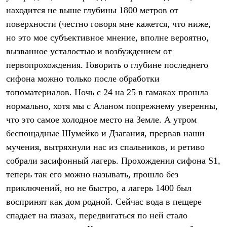
Брюки
находится не выше глубины 1800 метров от
Софтшелл одежда
Куртки
поверхности (честно говоря мне кажется, что ниже,
Флисовая одежда
но это мое субъективное мнение, вполне вероятно,
Куртки
Брюки
вызванное усталостью и возбуждением от
Жилеты
первопрохождения. Говорить о глубине последнего
Комбинезоны
сифона можно только после обработки
Термобелье
Комплект термобелья
топоматериалов. Ночь с 24 на 25 в гамаках прошла
Снаряжение
нормально, хотя мы с Аланом попрежнему уверенны,
Палатки и тенты
Палатки
что это самое холодное место на Земле. А утром
Тенты
беспощадные Шумейко и Дзагания, прервав наши
Аксессуары для палаток
мучения, вытряхнули нас из спальников, и ретиво
Рюкзаки
Экспедиционные
собрали засифонный лагерь. Прохождения сифона S1,
Легкоходные
теперь так его можно называть, прошло без
Альпинистские
Городские
приключений, но не быстро, а лагерь 1400 был
Аксессуары для рюкзаков
воспринят как дом родной. Сейчас вода в пещере
Спальные мешки
Пуховые
спадает на глазах, передвигаться по ней стало
Комбинированные