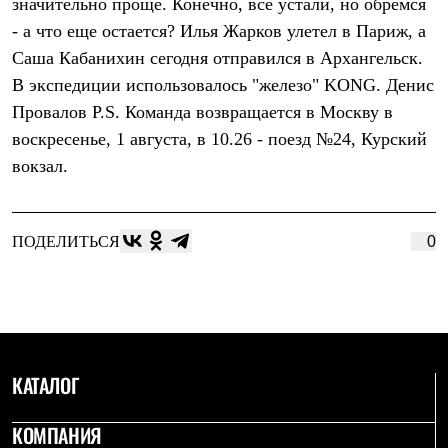
значительно проще. Конечно, все устали, но обремся
С синтетическим утеплителем
- а что еще остается? Илья Жарков улетел в Париж, а
Аксессуары для спальников
Сумки и баулы
Саша Кабанихин сегодня отправился в Архангельск.
Баулы
В экспедиции использовалось "железо" KONG. Денис
Кошельки
Сумки
Провалов P.S. Команда возвращается в Москву в
Гермомешки
воскресенье, 1 августа, в 10.26 - поезд №24, Курский
Полезные аксессуары
Книги
вокзал.
Еда
Коврики
Обувь
Женская обувь
ПОДЕЛИТЬСЯ
0
Сапоги
Ботинки
Мужская обувь
Ботинки
Кроссовки
Сапоги
Гамаши и бахилы
КАТАЛОГ
Гамаши
Бахилы
КОМПАНИЯ
Тапочки и чуни