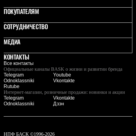
Тапочки
Чуни
ПОКУПАТЕЛЯМ
Уход за обувью
Аксессуары
Головные уборы
СОТРУДНИЧЕСТВО
Шапки
Балаклавы и маски
МЕДИА
Кепки и бейсболки
Повязки
Шарфы
КОНТАКТЫ
Панамы
Все контакты
Перчатки и рукавицы
Официальные каналы BASK о жизни и развитии бренда
Перчатки
Telegram
Youtube
Рукавицы
Odnoklassniki
Vkontakte
Носки
Rutube
Полезные аксессуары
Интернет-магазин, розничные продажи: новинки и акции
Брелки
Telegram
Vkontakte
Ремни
Odnoklassniki
Дзэн
Шевроны
Опушки
Термоковрики
Уход за одеждой
В Арктику
Коллекции
НПФ БАСК ©1996-2026