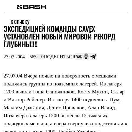
Каталог
К СПИСКУ
Интернет-магазин
ЭКСПЕДИЦИЕЙ КОМАНДЫ CAVEX
Мужская одежда
Утепленная пухом
УСТАНОВЛЕН НОВЫЙ МИРОВОЙ РЕКОРД
Куртки
ГЛУБИНЫ!!!!
Брюки
Жилеты
Комбинезоны
27.07.2004
565
0
ПОДЕЛИТЬСЯ
Утепленная синтетикой
Куртки
Брюки
27.07.04 Вчера ночью на поверхность с мешками
Штормовая одежда
поднялись группы из подземных лагерей. Из лагеря
Куртки
Брюки
1200 вышли Гоша Сапожников, Костя Мухин, Скляр
Софтшелл одежда
и Виктор Рейснер. Из лагеря 1400 поднялись Шум,
Куртки
Брюки
Максим Дзагания, Денис Провалов, Алан Валид.
Флисовая одежда
Позавчера в лагерь 1200 вынесли 12 тяжелых
Куртки
Брюки
подводных мешков, а вчера свернули и подготовили к
Жилеты
эвакуации лагерь 1400. Двойка Утробин -