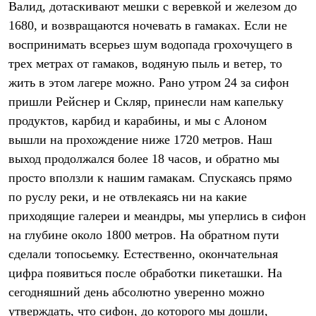
Валид, дотаскивают мешки с веревкой и железом до
Рубашки
Футболки
1680, и возвращаются ночевать в гамаках. Если не
Толстовки
воспринимать всерьез шум водопада грохочущего в
Брюки
трех метрах от гамаков, водяную пыль и ветер, то
Термобелье
Теплое термобелье
жить в этом лагере можно. Рано утром 24 за сифон
Среднее термобелье
пришли Рейснер и Скляр, принесли нам капельку
Легкое термобелье
Флисовая одежда
продуктов, карбид и карабины, и мы с Алоном
Куртки
вышли на прохождение ниже 1720 метров. Наш
Брюки
выход продолжался более 18 часов, и обратно мы
Детская одежда
Утепленная пухом
просто вползли к нашим гамакам. Спускаясь прямо
Комбинезоны
по руслу реки, и не отвлекаясь ни на какие
Куртки
Брюки
приходящие галереи и меандры, мы уперлись в сифон
Утепленная синтетикой
на глубине около 1800 метров. На обратном пути
Комбинезоны
Куртки
сделали топосьемку. Естественно, окончательная
Брюки
цифра появиться после обработки пикеташки. На
Лёгкая одежда
сегодняшний день абсолютно уверенно можно
Футболки
Толстовки
утверждать, что сифон, до которого мы дошли,