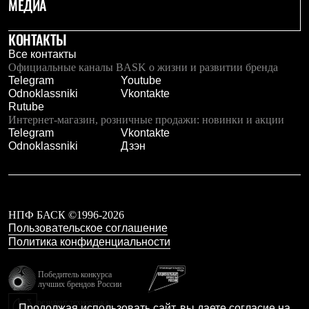
МЕДИА
Брюки
Софтшелл одежда
Куртки
КОНТАКТЫ
Флисовая одежда
Все контакты
Куртки
Официальные каналы BASK о жизни и развитии бренда
Брюки
Telegram
Youtube
Жилеты
Odnoklassniki
Vkontakte
Комбинезоны
Rutube
Термобелье
Интернет-магазин, розничные продажи: новинки и акции
Комплект термобелья
Telegram
Vkontakte
Снаряжение
Odnoklassniki
Дзэн
Палатки и тенты
Палатки
Тенты
Аксессуары для палаток
Рюкзаки
Экспедиционные
НПФ БАСК ©1996-2026
Легкоходные
Пользовательское соглашение
Альпинистские
Политика конфиденциальности
Городские
Аксессуары для рюкзаков
Победитель конкурса
Спальные мешки
лучших брендов России
Пуховые
резидент технопарка
Комбинированные
Продолжая использовать сайт, вы даете согласие на