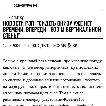
Каталог
К СПИСКУ
Интернет-магазин
НОВОСТИ РЭП: "СИДЕТЬ ВНИЗУ УЖЕ НЕТ
Мужская одежда
Утепленная пухом
ВРЕМЕНИ. ВПЕРЕДИ - 800 М ВЕРТИКАЛЬНОЙ
Куртки
СТЕНЫ"
Брюки
Жилеты
Комбинезоны
12.07.2004
662
0
ПОДЕЛИТЬСЯ
Утепленная синтетикой
Куртки
Брюки
Только в прошлый раз написали про хорошую погоду,
Штормовая одежда
как она в тот же вечер испортилась. Два последних
Куртки
Брюки
дня 9 и 10 июля практически непрерывно шел дождь
Софтшелл одежда
со снегом, и довольно заметно похолодало. Работать
Куртки
Брюки
на маршруте стало практически невозможно, по стене
Флисовая одежда
сплошным потоком идет снег. Тем не менее,
Куртки
Брюки
работавшие наверху (Ласточкин-Ковалев) и
Жилеты
подошедшие снизу (Серегин-Лифанов-Дорфман)