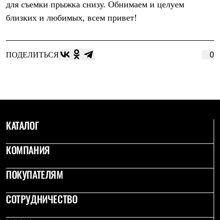
для съемки прыжка снизу. Обнимаем и целуем
Рубашки
Футболки
близких и любимых, всем привет!
Толстовки
Брюки
Термобелье
Теплое термобелье
ПОДЕЛИТЬСЯ
0
Среднее термобелье
Легкое термобелье
Флисовая одежда
Куртки
Брюки
Детская одежда
Утепленная пухом
КАТАЛОГ
Комбинезоны
Куртки
КОМПАНИЯ
Брюки
Утепленная синтетикой
Комбинезоны
ПОКУПАТЕЛЯМ
Куртки
Брюки
Лёгкая одежда
СОТРУДНИЧЕСТВО
Футболки
Толстовки