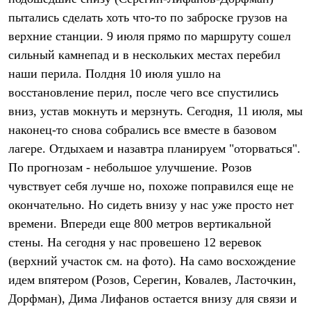
Термобелье
пытались сделать хоть что-то по заброске грузов на
Теплое термобелье
Среднее термобелье
верхние станции. 9 июля прямо по маршруту сошел
Легкое термобелье
сильный камнепад и в нескольких местах перебил
Лёгкая одежда
Футболки
наши перила. Полдня 10 июля ушло на
Рубашки
восстановление перил, после чего все спустились
Толстовки
вниз, устав мокнуть и мерзнуть. Сегодня, 11 июля, мы
Брюки
Шорты
наконец-то снова собрались все вместе в базовом
Женская одежда
лагере. Отдыхаем и назавтра планируем "оторваться".
Утепленная пухом
Куртки
По прогнозам - небольшое улучшение. Розов
Брюки
чувствует себя лучше но, похоже поправился еще не
Жилеты
Утепленная синтетикой
окончательно. Но сидеть внизу у нас уже просто нет
Куртки
времени. Впереди еще 800 метров вертикальной
Брюки
стены. На сегодня у нас провешено 12 веревок
Штормовая одежда
Куртки
(верхний участок см. на фото). На само восхождение
Софтшелл одежда
идем впятером (Розов, Серегин, Ковалев, Ласточкин,
Куртки
Брюки
Дорфман), Дима Лифанов остается внизу для связи и
Лёгкая одежда