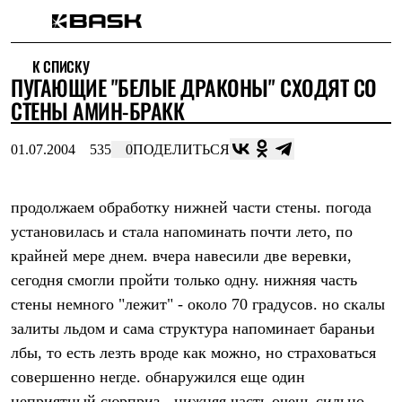
Каталог
К СПИСКУ
Интернет-магазин
ПУГАЮЩИЕ "БЕЛЫЕ ДРАКОНЫ" СХОДЯТ СО
Мужская одежда
Утепленная пухом
СТЕНЫ АМИН-БРАКК
Куртки
Брюки
01.07.2004
535
0
ПОДЕЛИТЬСЯ
Жилеты
Комбинезоны
Утепленная синтетикой
Куртки
продолжаем обработку нижней части стены. погода
Брюки
установилась и стала напоминать почти лето, по
Штормовая одежда
крайней мере днем. вчера навесили две веревки,
Куртки
Брюки
сегодня смогли пройти только одну. нижняя часть
Софтшелл одежда
стены немного "лежит" - около 70 градусов. но скалы
Куртки
Брюки
залиты льдом и сама структура напоминает бараньи
Флисовая одежда
лбы, то есть лезть вроде как можно, но страховаться
Куртки
Брюки
совершенно негде. обнаружился еще один
Жилеты
неприятный сюрприз - нижняя часть очень сильно