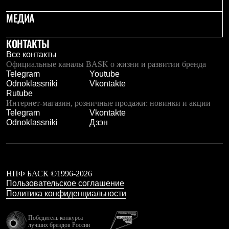
Брюки
Софтшелл одежда
МЕДИА
Куртки
Флисовая одежда
КОНТАКТЫ
Куртки
Брюки
Все контакты
Жилеты
Официальные каналы BASK о жизни и развитии бренда
Комбинезоны
Telegram
Youtube
Термобелье
Odnoklassniki
Vkontakte
Комплект термобелья
Rutube
Снаряжение
Интернет-магазин, розничные продажи: новинки и акции
Палатки и тенты
Telegram
Vkontakte
Палатки
Odnoklassniki
Дзэн
Тенты
Аксессуары для палаток
Рюкзаки
Экспедиционные
Легкоходные
НПФ БАСК ©1996-2026
Альпинистские
Пользовательское соглашение
Городские
Политика конфиденциальности
Аксессуары для рюкзаков
Спальные мешки
Пуховые
Победитель конкурса
Комбинированные
лучших брендов России