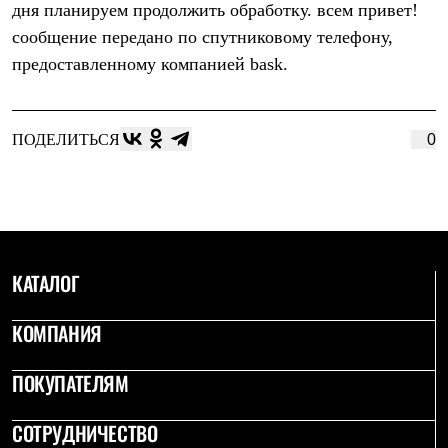
дня планируем продолжить обработку. всем привет!
Рубашки
Футболки
сообщение передано по спутниковому телефону,
Толстовки
предоставленному компанией bask.
Брюки
Термобелье
Теплое термобелье
Среднее термобелье
ПОДЕЛИТЬСЯ
0
Легкое термобелье
Флисовая одежда
Куртки
Брюки
Детская одежда
Утепленная пухом
Комбинезоны
КАТАЛОГ
Куртки
Брюки
Утепленная синтетикой
КОМПАНИЯ
Комбинезоны
Куртки
Брюки
ПОКУПАТЕЛЯМ
Лёгкая одежда
Футболки
СОТРУДНИЧЕСТВО
Толстовки