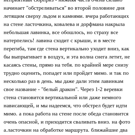
Термобелье
начинает "обстреливаться" во второй половине дня
Теплое термобелье
Среднее термобелье
летящим сверху льдом и камнями. вчера работающих
Легкое термобелье
на стене ласточкина, ковалева и дорфмана накрыла
Лёгкая одежда
Футболки
небольшая лавинка, все обошлось, но страху все
Рубашки
натерпелись! лавина сходит с крыши, и в месте
Толстовки
Брюки
перегиба, там где стена вертикально уходит вниз, как
Шорты
бы выпрыгивает в воздух, и эта волна снега летит, не
Женская одежда
касаясь стены, прямо на тебя. по крайней мере снизу
Утепленная пухом
Куртки
трудно оценить, попадет или пройдет мимо. и так по
Брюки
несколько раз в день. мы даже дали этим лавинкам
Жилеты
Утепленная синтетикой
свое название - "белый дракон". Через 1-2 веревки
Куртки
стена становится вертикальной или даже немного
Брюки
нависающей, и мы надеемся, что обстрел будет идти
Штормовая одежда
Куртки
мимо. а пока работа на стене после обеда становится
Софтшелл одежда
очень опасной, и приходится сваливать вниз. на фото
Куртки
Брюки
а.ласточкин на обработке маршрута. ближайшие два
Лёгкая одежда