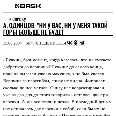
Каталог
К СПИСКУ
Интернет-магазин
А. ОДИНЦОВ: "НИ У ВАС, НИ У МЕНЯ ТАКОЙ
Мужская одежда
Утепленная пухом
ГОРЫ БОЛЬШЕ НЕ БУДЕТ
Куртки
Брюки
15.06.2004
567
0
ПОДЕЛИТЬСЯ
Жилеты
Комбинезоны
Утепленная синтетикой
Куртки
- Ручкин, был момент, когда казалось, что не сможете
Брюки
добраться до вершины? Ручкин: до самого конца,
Штормовая одежда
пока не вылезли уже на макушку, я не был уверен.
Куртки
Брюки
Вершина за перегибом, снизу не видна. Фиг знает,
Софтшелл одежда
сколько до нее метров. Снизу нас корректировали,
Куртки
Брюки
уже за два дня до этого говорили - осталось две-три
Флисовая одежда
веревки. А мы все лезли и лезли. В последний день у
Куртки
Брюки
нас оставалось две веревки с собой, если бы их не
Жилеты
хватило, пришлось бы нам с Павленко вниз идти без