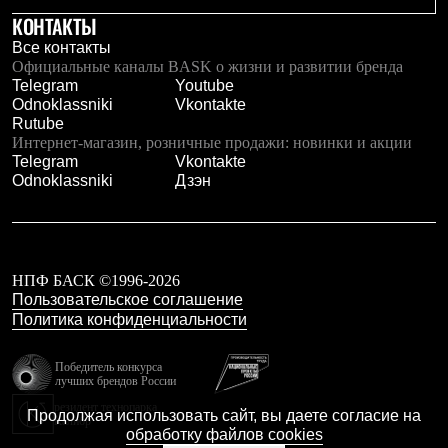
Тапочки
КОНТАКТЫ
Чуни
Уход за обувью
Все контакты
Аксессуары
Официальные каналы BASK о жизни и развитии бренда
Головные уборы
Telegram
Youtube
Шапки
Odnoklassniki
Vkontakte
Балаклавы и маски
Rutube
Кепки и бейсболки
Интернет-магазин, розничные продажи: новинки и акции
Повязки
Telegram
Vkontakte
Шарфы
Odnoklassniki
Дзэн
Панамы
Перчатки и рукавицы
Перчатки
Рукавицы
Носки
НПФ БАСК ©1996-2026
Полезные аксессуары
Пользовательское соглашение
Брелки
Политика конфиденциальности
Ремни
Шевроны
Опушки
Победитель конкурса
Термоковрики
лучших брендов России
Уход за одеждой
резидент технопарка
Продолжая использовать сайт, вы даете согласие на
В Арктику
Калибр
обработку файлов cookies
Коллекции