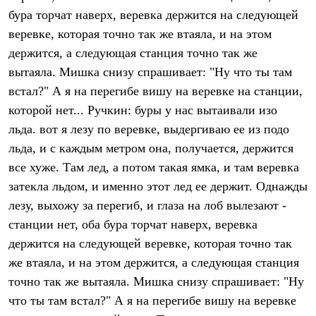
Брюки
бура торчат наверх, веревка держится на следующей
Софтшелл одежда
Куртки
веревке, которая точно так же втаяла, и на этом
Флисовая одежда
держится, а следующая станция точно так же
Куртки
Брюки
вытаяла. Мишка снизу спрашивает: "Ну что ты там
Жилеты
встал?" А я на перегибе вишу на веревке на станции,
Комбинезоны
которой нет... Ручкин: буры у нас вытаивали изо
Термобелье
Комплект термобелья
льда. вот я лезу по веревке, выдергиваю ее из подо
Снаряжение
льда, и с каждым метром она, получается, держится
Палатки и тенты
Палатки
все хуже. Там лед, а потом такая ямка, и там веревка
Тенты
затекла льдом, и именно этот лед ее держит. Однажды
Аксессуары для палаток
Рюкзаки
лезу, выхожу за перегиб, и глаза на лоб вылезают -
Экспедиционные
станции нет, оба бура торчат наверх, веревка
Легкоходные
держится на следующей веревке, которая точно так
Альпинистские
Городские
же втаяла, и на этом держится, а следующая станция
Аксессуары для рюкзаков
точно так же вытаяла. Мишка снизу спрашивает: "Ну
Спальные мешки
Пуховые
что ты там встал?" А я на перегибе вишу на веревке
Комбинированные