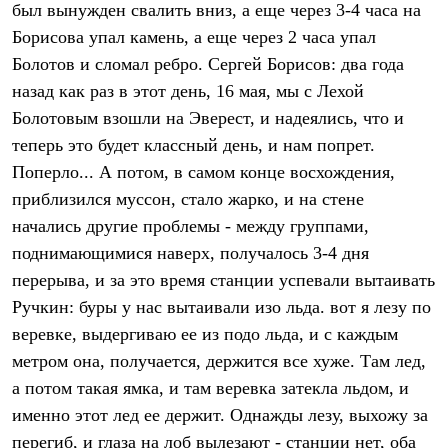
был вынужден свалить вниз, а еще через 3-4 часа на
Рубашки
Футболки
Борисова упал камень, а еще через 2 часа упал
Толстовки
Болотов и сломал ребро. Сергей Борисов: два года
Брюки
назад как раз в этот день, 16 мая, мы с Лехой
Термобелье
Теплое термобелье
Болотовым взошли на Эверест, и надеялись, что и
Среднее термобелье
теперь это будет классный день, и нам попрет.
Легкое термобелье
Флисовая одежда
Поперло... А потом, в самом конце восхождения,
Куртки
приблизился муссон, стало жарко, и на стене
Брюки
Детская одежда
начались другие проблемы - между группами,
Утепленная пухом
поднимающимися наверх, получалось 3-4 дня
Комбинезоны
перерыва, и за это время станции успевали вытаивать
Куртки
Брюки
Ручкин: буры у нас вытаивали изо льда. вот я лезу по
Утепленная синтетикой
веревке, выдергиваю ее из подо льда, и с каждым
Комбинезоны
Куртки
метром она, получается, держится все хуже. Там лед,
Брюки
а потом такая ямка, и там веревка затекла льдом, и
Лёгкая одежда
именно этот лед ее держит. Однажды лезу, выхожу за
Футболки
Толстовки
перегиб, и глаза на лоб вылезают - станции нет, оба