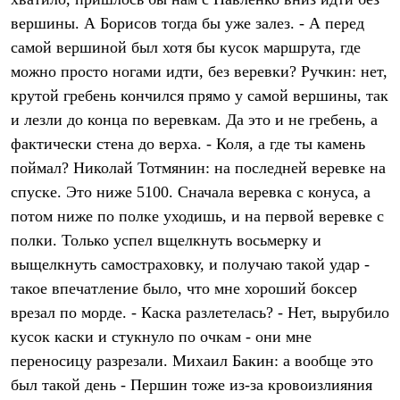
Термобелье
вершины. А Борисов тогда бы уже залез. - А перед
Теплое термобелье
Среднее термобелье
самой вершиной был хотя бы кусок маршрута, где
Легкое термобелье
можно просто ногами идти, без веревки? Ручкин: нет,
Лёгкая одежда
Футболки
крутой гребень кончился прямо у самой вершины, так
Рубашки
и лезли до конца по веревкам. Да это и не гребень, а
Толстовки
Брюки
фактически стена до верха. - Коля, а где ты камень
Шорты
поймал? Николай Тотмянин: на последней веревке на
Женская одежда
спуске. Это ниже 5100. Сначала веревка с конуса, а
Утепленная пухом
Куртки
потом ниже по полке уходишь, и на первой веревке с
Брюки
полки. Только успел вщелкнуть восьмерку и
Жилеты
Утепленная синтетикой
выщелкнуть самостраховку, и получаю такой удар -
Куртки
такое впечатление было, что мне хороший боксер
Брюки
врезал по морде. - Каска разлетелась? - Нет, вырубило
Штормовая одежда
Куртки
кусок каски и стукнуло по очкам - они мне
Софтшелл одежда
переносицу разрезали. Михаил Бакин: а вообще это
Куртки
Брюки
был такой день - Першин тоже из-за кровоизлияния
Лёгкая одежда