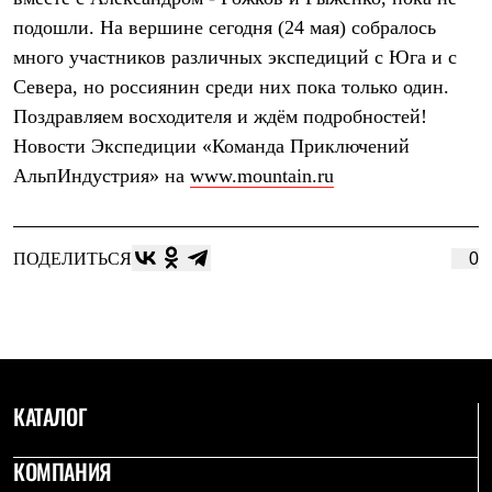
Термобелье
подошли. На вершине сегодня (24 мая) собралось
Теплое термобелье
Среднее термобелье
много участников различных экспедиций с Юга и с
Легкое термобелье
Севера, но россиянин среди них пока только один.
Лёгкая одежда
Футболки
Поздравляем восходителя и ждём подробностей!
Рубашки
Новости Экспедиции «Команда Приключений
Толстовки
АльпИндустрия» на
www.mountain.ru
Брюки
Шорты
Женская одежда
Утепленная пухом
ПОДЕЛИТЬСЯ
0
Куртки
Брюки
Жилеты
Утепленная синтетикой
Куртки
Брюки
Штормовая одежда
Куртки
КАТАЛОГ
Софтшелл одежда
Куртки
КОМПАНИЯ
Брюки
Лёгкая одежда