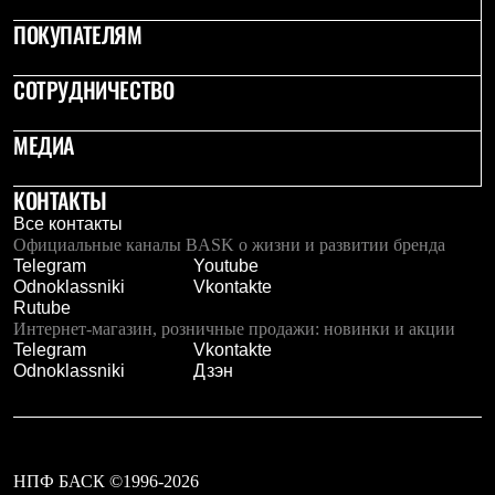
Рубашки
ПОКУПАТЕЛЯМ
Футболки
Толстовки
Брюки
СОТРУДНИЧЕСТВО
Термобелье
Теплое термобелье
МЕДИА
Среднее термобелье
Легкое термобелье
Флисовая одежда
КОНТАКТЫ
Куртки
Все контакты
Брюки
Официальные каналы BASK о жизни и развитии бренда
Детская одежда
Telegram
Youtube
Утепленная пухом
Odnoklassniki
Vkontakte
Комбинезоны
Rutube
Куртки
Интернет-магазин, розничные продажи: новинки и акции
Брюки
Telegram
Vkontakte
Утепленная синтетикой
Odnoklassniki
Дзэн
Комбинезоны
Куртки
Брюки
Лёгкая одежда
Футболки
Толстовки
НПФ БАСК ©1996-2026