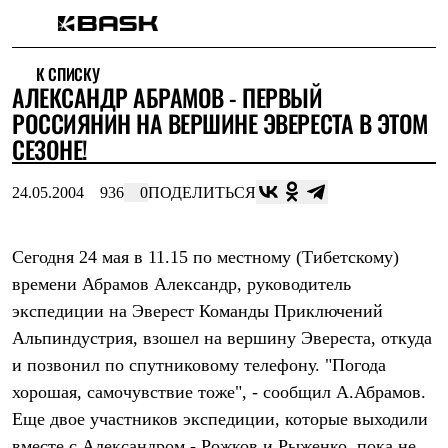
Каталог
К СПИСКУ
Интернет-магазин
АЛЕКСАНДР АБРАМОВ - ПЕРВЫЙ
Мужская одежда
Утепленная пухом
РОССИЯНИН НА ВЕРШИНЕ ЭВЕРЕСТА В ЭТОМ
Куртки
СЕЗОНЕ!
Брюки
Жилеты
Комбинезоны
24.05.2004
936
0
ПОДЕЛИТЬСЯ
Утепленная синтетикой
Куртки
Брюки
Сегодня 24 мая в 11.15 по местному (Тибетскому)
Штормовая одежда
времени Абрамов Александр, руководитель
Куртки
Брюки
экспедиции на Эверест Команды Приключений
Софтшелл одежда
Альпиндустрия, взошел на вершину Эвереста, откуда
Куртки
Брюки
и позвонил по спутниковому телефону. "Погода
Флисовая одежда
хорошая, самочувствие тоже", - сообщил А.Абрамов.
Куртки
Брюки
Еще двое участников экспедиции, которые выходили
Жилеты
вместе с Александром - Рожков и Рыженко, пока не