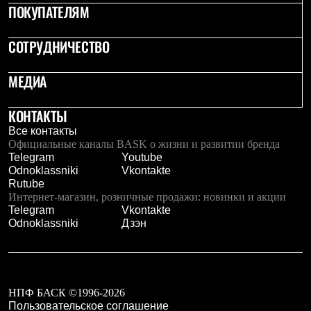
Брюки
ПОКУПАТЕЛЯМ
Софтшелл одежда
Куртки
СОТРУДНИЧЕСТВО
Флисовая одежда
Куртки
Брюки
МЕДИА
Жилеты
Комбинезоны
Термобелье
КОНТАКТЫ
Комплект термобелья
Все контакты
Снаряжение
Официальные каналы BASK о жизни и развитии бренда
Палатки и тенты
Telegram
Youtube
Палатки
Odnoklassniki
Vkontakte
Тенты
Rutube
Аксессуары для палаток
Интернет-магазин, розничные продажи: новинки и акции
Рюкзаки
Telegram
Vkontakte
Экспедиционные
Odnoklassniki
Дзэн
Легкоходные
Альпинистские
Городские
Аксессуары для рюкзаков
Спальные мешки
НПФ БАСК ©1996-2026
Пуховые
Пользовательское соглашение
Комбинированные