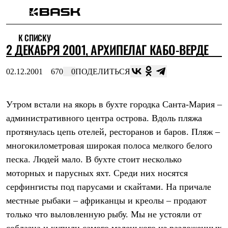
Каталог
К СПИСКУ
Интернет-магазин
2 ДЕКАБРЯ 2001, АРХИПЕЛАГ КАБО-ВЕРДЕ
Мужская одежда
Утепленная пухом
Куртки
02.12.2001
670
0
ПОДЕЛИТЬСЯ
Брюки
Жилеты
Комбинезоны
Утром встали на якорь в бухте городка Санта-Мария –
Утепленная синтетикой
Куртки
административного центра острова. Вдоль пляжа
Брюки
протянулась цепь отелей, ресторанов и баров. Пляж –
Штормовая одежда
Куртки
многокилометровая широкая полоса мелкого белого
Брюки
песка. Людей мало. В бухте стоит несколько
Софтшелл одежда
моторных и парусных яхт. Среди них носятся
Куртки
Брюки
серфингисты под парусами и скайтами. На причале
Флисовая одежда
местные рыбаки – африканцы и креолы – продают
Куртки
Брюки
только что выловленную рыбу. Мы не устояли от
Жилеты