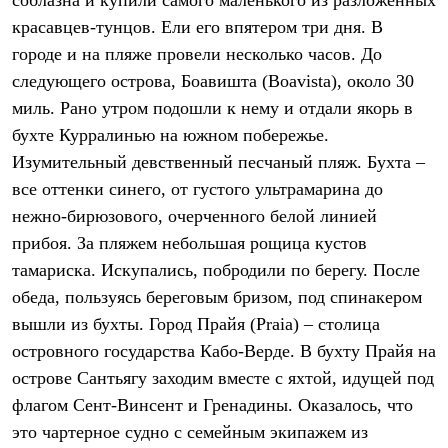
соблазна и купили самого маленького из разложенных
Термобелье
красавцев-тунцов. Ели его впятером три дня. В
Теплое термобелье
Среднее термобелье
городе и на пляже провели несколько часов. До
Легкое термобелье
следующего острова, Боавишта (Boavista), около 30
Лёгкая одежда
Футболки
миль. Рано утром подошли к нему и отдали якорь в
Рубашки
бухте Курралинью на южном побережье.
Толстовки
Брюки
Изумительный девственный песчаный пляж. Бухта –
Шорты
все оттенки синего, от густого ультрамарина до
Женская одежда
нежно-бирюзового, очерченного белой линией
Утепленная пухом
Куртки
прибоя. За пляжем небольшая рощица кустов
Брюки
тамариска. Искупались, побродили по берегу. После
Жилеты
Утепленная синтетикой
обеда, пользуясь береговым бризом, под спинакером
Куртки
вышли из бухты. Город Прайя (Praia) – столица
Брюки
Штормовая одежда
островного государства Кабо-Верде. В бухту Прайя на
Куртки
острове Сантьягу заходим вместе с яхтой, идущей под
Софтшелл одежда
флагом Сент-Винсент и Гренадины. Оказалось, что
Куртки
Брюки
это чартерное судно с семейным экипажем из
Лёгкая одежда