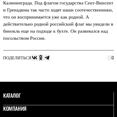
Калининграда. Под флагом государства Сент-Винсент
Рубашки
Футболки
и Гренадины так часто ходят наши соотечественники,
Толстовки
что он воспринимается уже как родной. А
Брюки
действительно родной российский флаг мы увидели в
Термобелье
Теплое термобелье
бинокль еще на подходе к бухте. Он развевался над
Среднее термобелье
посольством России.
Легкое термобелье
Флисовая одежда
Куртки
Брюки
ПОДЕЛИТЬСЯ
0
Детская одежда
Утепленная пухом
Комбинезоны
Куртки
Брюки
Утепленная синтетикой
Комбинезоны
Куртки
КАТАЛОГ
Брюки
Лёгкая одежда
КОМПАНИЯ
Футболки
Толстовки