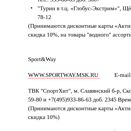
Брюки
Лёгкая одежда
"Турин в т.ц. «Глобус-Экстрим»"
, Щё
Рубашки
78-12
Футболки
Толстовки
(Принимаются дисконтные карты «Актив
Брюки
Термобелье
скидка 10%, на товары "водного" ассорт
Теплое термобелье
Среднее термобелье
Легкое термобелье
Флисовая одежда
Sport&Way
Куртки
Брюки
Детская одежда
WWW.SPORTWAY.MSK.RU
E-mail
Утепленная пухом
Комбинезоны
Куртки
ТВК "СпортХит", м. Славянский б-р, Ско
Брюки
59-80 и +7(495)933-86-63 доб. 2345 Врем
Утепленная синтетикой
Комбинезоны
(Принимаются дисконтные карты «Актив
Куртки
скидка 10%)
Брюки
Лёгкая одежда
Футболки