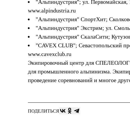
"Альпиндустрия"
; ул. Первомайская, 
Толстовки
Брюки
www.alpindustria.ru
Софтшелл одежда
"Альпиндустрия" СпортХит
; Сколков
Куртки
Флисовая одежда
"Альпиндустрия" Экстрим
; ул. Смоль
Куртки
Брюки
"Альпиндустрия" СкалаСити
; Кутузо
Жилеты
"CAVEX CLUB"
; Севастопольский про
Комбинезоны
Термобелье
www.cavexclub.ru
Комплект термобелья
Экипировочный центр для СПЕЛЕОЛОГОВ
Снаряжение
Палатки и тенты
для промышленного альпинизма. Экипир
Палатки
проведение соревнований и многое друг
Тенты
Аксессуары для палаток
Рюкзаки
Экспедиционные
Легкоходные
Альпинистские
ПОДЕЛИТЬСЯ
Городские
Аксессуары для рюкзаков
Спальные мешки
Пуховые