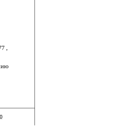
7 ,
нию
0