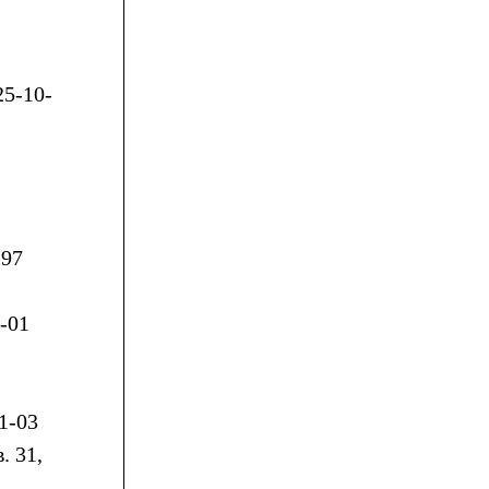
,
25-10-
-97
0-01
31-03
. 31,