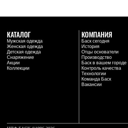
Комбинированные
С синтетическим утеплителем
Аксессуары для спальников
Сумки и баулы
Баулы
КАТАЛОГ
КОМПАНИЯ
Кошельки
Сумки
Мужская одежда
Баск сегодня
Гермомешки
Женская одежда
История
Полезные аксессуары
Детская одежда
Отцы основатели
Книги
Снаряжение
Производство
Еда
Акции
Баск в вашем городе
Коврики
Коллекции
Контроль качества
Обувь
Технологии
Женская обувь
Команда Баск
Сапоги
Вакансии
Ботинки
Мужская обувь
Ботинки
Кроссовки
Сапоги
Гамаши и бахилы
Гамаши
Бахилы