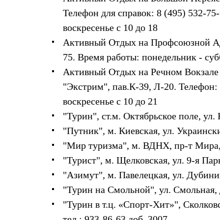
Жилеты
Телефон для справок: 8 (495) 532-75-
Термобелье
Теплое термобелье
воскресенье с 10 до 18
Среднее термобелье
Активный Отдых на Профсоюзной
Ад
Легкое термобелье
Лёгкая одежда
75. Время работы: понедельник - субб
Футболки
Активный Отдых на Речном Вокзале
Рубашки
Толстовки
"Экстрим", пав.К-39, Л-20. Телефон:
Брюки
Шорты
воскресенье с 10 до 21
Женская одежда
"Турин"
, ст.м. Октябрьское поле, ул.
Утепленная пухом
Куртки
"Путник"
, м. Киевская, ул. Украински
Брюки
"Мир туризма"
, м. ВДНХ, пр-т Мира, 
Жилеты
Утепленная синтетикой
"Турист"
, м. Щелковская, ул. 9-я Пар
Куртки
"Азимут"
, м. Павелецкая, ул. Дубинин
Брюки
Штормовая одежда
"Турин на Смольной"
, ул. Смольная, 
Куртки
Софтшелл одежда
"Турин в т.ц. «Спорт-Хит»"
, Сколковс
Куртки
тел.: 933-86-63 доб. 3007