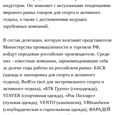
Брюки
индустрии. Он знакомит с актуальными тенденциями
Софтшелл одежда
Куртки
мирового рынка товаров для спорта и активного
Флисовая одежда
отдыха, а также с достижениями ведущих
Куртки
Брюки
зарубежных компаний.
Жилеты
Комбинезоны
В состав делегации, которую возглавят представители
Термобелье
Комплект термобелья
Министерства промышленности и торговли РФ,
Снаряжение
войдут передовые российские производители. Среди
Палатки и тенты
Палатки
них - известные компании, зарекомендовавшие себя
Тенты
за долгие годы работы на российском рынке: БАСК
Аксессуары для палаток
(одежда и экипировка для спорта и активного
Рюкзаки
Экспедиционные
отдыха), RedFox (всё для экстремального спорта и
Легкоходные
активного отдыха), «БТК Групп» (спецодежда),
Альпинистские
Городские
STAYER (спортивная одежда), «Рок Пилларс»
Аксессуары для рюкзаков
(пуховая одежда), VENTO (альпинизм), VRboardwear
Спальные мешки
Пуховые
(сноубордическая и горнолыжная одежда), ФАРАДЕЙ
Комбинированные