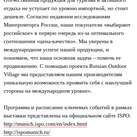
PEAK
отдыха не уступает по уровню импортной, но стоит
ЗА ПОЛЯРНЫМ КРУГОМ
TREK
дешевле. Согласно недавним исследованиям
BASK kids
Минпромторга России, наши покупатели «выбирают
CITY
BASK juno
российское» в первую очередь из-за оптимального
ИДЁМ В ПОХОД
соотношения «цена-качество». Мы уверены в
Дневник капитана
международном успехе нашей продукции, и
Каталог дилеров
Компания
понимаем, что наша основная задача – помочь ее
Баск сегодня
продвижению. С помощью проекта Russian Outdoor
История
Отцы основатели
Village мы предоставляем нашим производителям
Производство
уникальную возможность проявить себя с наилучшей
Баск в вашем городе
Контроль качества
стороны на международном уровне».
Технологии
Команда Баск
Программа и расписание ключевых событий в рамках
Сотрудничество
Дилерам
выставки представлены на официальном сайте ISPO:
Стать дилером
http://munich.ispo.com/en/index.html
Корпоративным клиентам
Услуги
http://ispomunich.ru/
Медиа