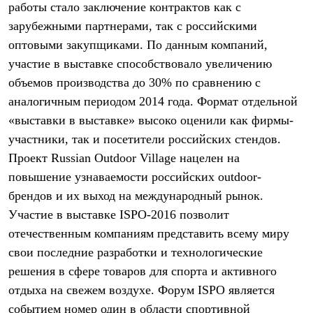
работы стало заключение контрактов как с
Рубашки
Футболки
зарубежными партнерами, так с российскими
Толстовки
оптовыми закупщиками. По данным компаний,
Брюки
участие в выставке способствовало увеличению
Термобелье
Теплое термобелье
объемов производства до 30% по сравнению с
Среднее термобелье
аналогичным периодом 2014 года. Формат отдельной
Легкое термобелье
Флисовая одежда
«выставки в выставке» высоко оценили как фирмы-
Куртки
участники, так и посетители российских стендов.
Брюки
Проект Russian Outdoor Village нацелен на
Детская одежда
Утепленная пухом
повышение узнаваемости российских outdoor-
Комбинезоны
брендов и их выход на международный рынок.
Куртки
Брюки
Участие в выставке ISPO-2016 позволит
Утепленная синтетикой
отечественным компаниям представить всему миру
Комбинезоны
Куртки
свои последние разработки и технологические
Брюки
решения в сфере товаров для спорта и активного
Лёгкая одежда
отдыха на свежем воздухе. Форум ISPO является
Футболки
Толстовки
событием номер один в области спортивной