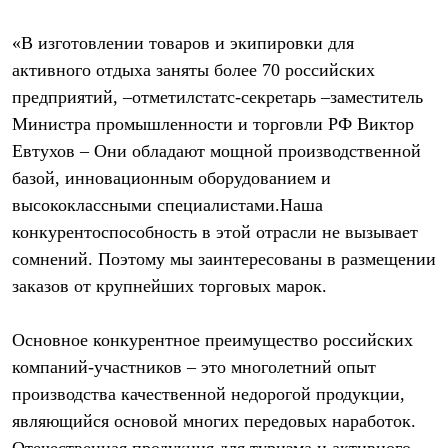
Тапочки
Чуни
Уход за обувью
«В изготовлении товаров и экипировки для
Аксессуары
активного отдыха заняты более 70 российских
Головные уборы
предприятий, –отметилстатс-секретарь –заместитель
Шапки
Балаклавы и маски
Министра промышленности и торговли РФ Виктор
Кепки и бейсболки
Евтухов – Они обладают мощной производственной
Повязки
Шарфы
базой, инновационным оборудованием и
Панамы
высококлассными специалистами.Наша
Перчатки и рукавицы
Перчатки
конкурентоспособность в этой отрасли не вызывает
Рукавицы
сомнений. Поэтому мы заинтересованы в размещении
Носки
заказов от крупнейших торговых марок.
Полезные аксессуары
Брелки
Ремни
Основное конкурентное преимущество российских
Шевроны
Опушки
компаний-участников – это многолетний опыт
Термоковрики
производства качественной недорогой продукции,
Уход за одеждой
являющийся основой многих передовых наработок.
В Арктику
Коллекции
Отечественная продукция для туризма и активного