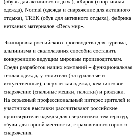
(обувь для активного отдыха), «Каро» (спортивная
С синтетическим утеплителем
одежда), Normal (одежда и снаряжение для активного
Аксессуары для спальников
Сумки и баулы
отдыха), TREK (обув для активного отдыха), фабрика
Баулы
нетканых материалов «Весь мир».
Кошельки
Сумки
Гермомешки
Экипировка российского производства для туризма,
Полезные аксессуары
Книги
альпинизма и скалолазания способна составить
Еда
конкуренцию ведущим мировым производителям.
Коврики
Среди разработок наших компаний – функциональная
Обувь
Женская обувь
теплая одежда, утеплители (натуральные и
Сапоги
искусственные), сверхлёгкая одежда, кемпинговое
Ботинки
Мужская обувь
снаряжение (спальные мешки, палатки) и рюкзаки.
Ботинки
На серьезный профессиональный интерес зрителей и
Кроссовки
участников выставки рассчитывают российские
Сапоги
Гамаши и бахилы
производители одежды для сверхнизких температур,
Гамаши
обуви для горной местности, страховочного горного
Бахилы
Тапочки и чуни
снаряжения.