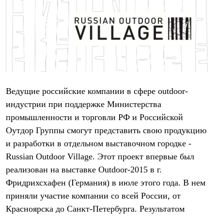
Термобелье
Теплое термобелье
Среднее термобелье
Легкое термобелье
Лёгкая одежда
Футболки
Рубашки
Толстовки
Брюки
Шорты
Ведущие российские компании в сфере outdoor-
Женская одежда
индустрии при поддержке Министерства
Утепленная пухом
Куртки
промышленности и торговли РФ и Российской
Брюки
Оутдор Группы смогут представить свою продукцию
Жилеты
Утепленная синтетикой
и разработки в отдельном выставочном городке -
Куртки
Russian Outdoor Village. Этот проект впервые был
Брюки
реализован на выставке Outdoor-2015 в г.
Штормовая одежда
Куртки
Фридрихсхафен (Германия) в июле этого года. В нем
Софтшелл одежда
приняли участие компании со всей России, от
Куртки
Брюки
Красноярска до Санкт-Петербурга. Результатом
Лёгкая одежда