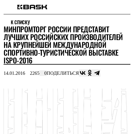
Каталог
К СПИСКУ
Интернет-магазин
МИНПРОМТОРГ РОССИИ ПРЕДСТАВИТ
Мужская одежда
Утепленная пухом
ЛУЧШИХ РОССИЙСКИХ ПРОИЗВОДИТЕЛЕЙ
Куртки
НА КРУПНЕЙШЕЙ МЕЖДУНАРОДНОЙ
Брюки
СПОРТИВНО-ТУРИСТИЧЕСКОЙ ВЫСТАВКЕ
Жилеты
Комбинезоны
ISPO-2016
Утепленная синтетикой
Куртки
14.01.2016
2265
0
ПОДЕЛИТЬСЯ
Брюки
Штормовая одежда
Куртки
Брюки
Софтшелл одежда
Куртки
Брюки
Флисовая одежда
Куртки
Брюки
Жилеты