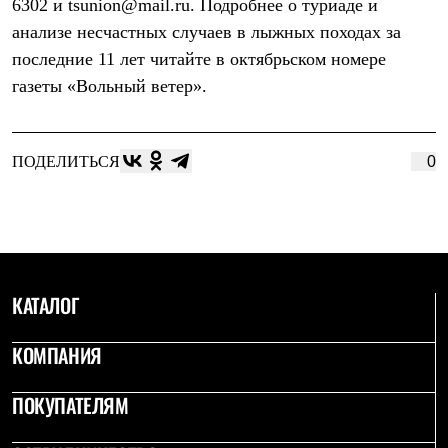
6302 и tsunion@mail.ru. Подробнее о туриаде и
С синтетическим утеплителем
анализе несчастных случаев в лыжных походах за
Аксессуары для спальников
Сумки и баулы
последние 11 лет читайте в октябрьском номере
Баулы
газеты «Вольный ветер».
Кошельки
Сумки
Гермомешки
Полезные аксессуары
ПОДЕЛИТЬСЯ
0
Книги
Еда
Коврики
Обувь
Женская обувь
Сапоги
Ботинки
Мужская обувь
КАТАЛОГ
Ботинки
Кроссовки
КОМПАНИЯ
Сапоги
Гамаши и бахилы
Гамаши
ПОКУПАТЕЛЯМ
Бахилы
Тапочки и чуни