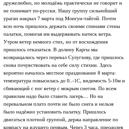
дружелюбно, но молодёжь практически не говорит и
Рубашки
Футболки
не понимает по-русски. Нашу группу сильнейший
Толстовки
ураган накрыл 7 марта под Монгун-тайгой. Почти
Брюки
всю ночь пришлось держать своими спинами стены
Термобелье
Теплое термобелье
палатки, помогая им выдерживать натиск ветра.
Среднее термобелье
Утром ветер немного стих, но от восхождения
Легкое термобелье
Флисовая одежда
пришлось отказаться. В долину Каргы мы
Куртки
возвращались через перевал Сулугхову, где пришлось
Брюки
Детская одежда
снова почувствовать на себе силу стихии. Здесь
Утепленная пухом
вероятно началось местное празднование 8 марта:
Комбинезоны
температура повысилась до 0..-1С, видимость 5-10м и
Куртки
Брюки
сбивающий с ног ветер с мокрым снегом. По всем
Утепленная синтетикой
правилам надо было ставить лагерь… Но на
Комбинезоны
Куртки
перевальном плато почти не было снега и нельзя
Брюки
было надёжно установить палатку. Пришлось
Лёгкая одежда
двигаться плотной группой, держа направление по
Футболки
Толстовки
компасу на идущего первым. Через 3 часа, преодолев