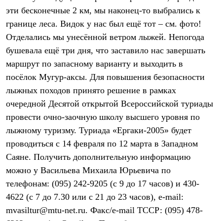
Брюки
эти бесконечные 2 км, мы наконец-то выбрались к
Софтшелл одежда
Куртки
границе леса. Видок у нас был ещё тот – см. фото!
Флисовая одежда
Отделались мы унесённой ветром лыжей. Непогода
Куртки
Брюки
бушевала ещё три дня, что заставило нас завершать
Жилеты
маршрут по запасному варианту и выходить в
Комбинезоны
посёлок Мугур-аксы. Для повышения безопасности
Термобелье
Комплект термобелья
лыжных походов принято решение в рамках
Снаряжение
очередной Десятой открытой Всероссийской туриады
Палатки и тенты
Палатки
провести очно-заочную школу высшего уровня по
Тенты
лыжному туризму. Туриада «Ергаки-2005» будет
Аксессуары для палаток
Рюкзаки
проводиться с 14 февраля по 12 марта в Западном
Экспедиционные
Саяне. Получить дополнительную информацию
Легкоходные
можно у Васильева Михаила Юрьевича по
Альпинистские
Городские
телефонам: (095) 242-9205 (с 9 до 17 часов) и 430-
Аксессуары для рюкзаков
4622 (с 7 до 7.30 или с 21 до 23 часов), e-mail:
Спальные мешки
Пуховые
mvasiltur@mtu-net.ru. Факс/e-mail ТССР: (095) 478-
Комбинированные