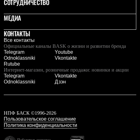
СОТРУДНИЧЕСТВО
Тапочки
Чуни
Уход за обувью
МЕДИА
Аксессуары
Головные уборы
Шапки
КОНТАКТЫ
Балаклавы и маски
Все контакты
Кепки и бейсболки
Официальные каналы BASK о жизни и развитии бренда
Повязки
Telegram
Youtube
Шарфы
Odnoklassniki
Vkontakte
Панамы
Rutube
Перчатки и рукавицы
Интернет-магазин, розничные продажи: новинки и акции
Перчатки
Telegram
Vkontakte
Рукавицы
Odnoklassniki
Дзэн
Носки
Полезные аксессуары
Брелки
Ремни
Шевроны
НПФ БАСК ©1996-2026
Опушки
Пользовательское соглашение
Термоковрики
Уход за одеждой
Политика конфиденциальности
В Арктику
Коллекции