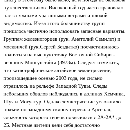
Термобелье
путешественников. Високосный год часто «радовал»
Теплое термобелье
Среднее термобелье
нас затяжными ураганными ветрами и плохой
Легкое термобелье
видимостью. Из-за этого большинству групп
Лёгкая одежда
Футболки
пришлось частично использовать запасные варианты.
Рубашки
Группам железногорцев (рук. Анатолий Семилет) и
Толстовки
Брюки
москвичей (рук.Сергей Бездитко) посчастливилось
Шорты
подняться на высшую точку Восточной Сибири -
Женская одежда
вершину Монгун-тайга (3973м). Следует отметить,
Утепленная пухом
Куртки
что катастрофическое алтайское землетрясение,
Брюки
произошедшее осенью 2003 года, не сильно
Жилеты
Утепленная синтетикой
отразилось на рельефе Западной Тувы. Следы
Куртки
небольших обвалов наблюдались в долинах Хемчика,
Брюки
Шуя и Могултур. Однако землетрясение усложнило
Штормовая одежда
Куртки
подъём по западному склону перевала Арсенал,
Софтшелл одежда
сложность которого теперь повысилась с 2А-2А* до
Куртки
Брюки
2Б. Местные жители вели себя достаточно
Лёгкая одежда