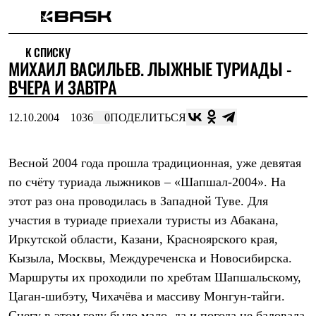
Каталог
К СПИСКУ
Интернет-магазин
МИХАИЛ ВАСИЛЬЕВ. ЛЫЖНЫЕ ТУРИАДЫ -
Мужская одежда
Утепленная пухом
ВЧЕРА И ЗАВТРА
Куртки
Брюки
12.10.2004
1036
0
ПОДЕЛИТЬСЯ
Жилеты
Комбинезоны
Утепленная синтетикой
Куртки
Весной 2004 года прошла традиционная, уже девятая
Брюки
по счёту туриада лыжников – «Шапшал-2004». На
Штормовая одежда
этот раз она проводилась в Западной Туве. Для
Куртки
Брюки
участия в туриаде приехали туристы из Абакана,
Софтшелл одежда
Иркутской области, Казани, Красноярского края,
Куртки
Брюки
Кызыла, Москвы, Междуреченска и Новосибирска.
Флисовая одежда
Маршруты их проходили по хребтам Шапшальскому,
Куртки
Брюки
Цаган-шибэту, Чихачёва и массиву Монгун-тайги.
Жилеты
Снегу в этом году было мало, да и погода не баловала