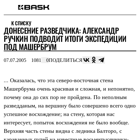
Каталог
К СПИСКУ
Интернет-магазин
ДОНЕСЕНИЕ РАЗВЕДЧИКА: АЛЕКСАНДР
Мужская одежда
Утепленная пухом
РУЧКИН ПОДВОДИТ ИТОГИ ЭКСПЕДИЦИИ
Куртки
ПОД МАШЕРБРУМ
Брюки
Жилеты
Комбинезоны
07.07.2005
1081
0
ПОДЕЛИТЬСЯ
Утепленная синтетикой
Куртки
Брюки
... Оказалась, что эта северо-восточная стена
Штормовая одежда
Машербрума очень красивая и сложная, и непонятно,
Куртки
Брюки
почему она до сих пор не пройдена. По неполным
Софтшелл одежда
разведданым, на вершину было совершено всего одно
Куртки
Брюки
успешное восхождение; на стену, которая нас
Флисовая одежда
интересует, попыток восхождения не было вообще.
Куртки
Брюки
Верхняя часть стены видна с ледника Балторо, с
Жилеты
караванных путей на известные восьмитысячники-