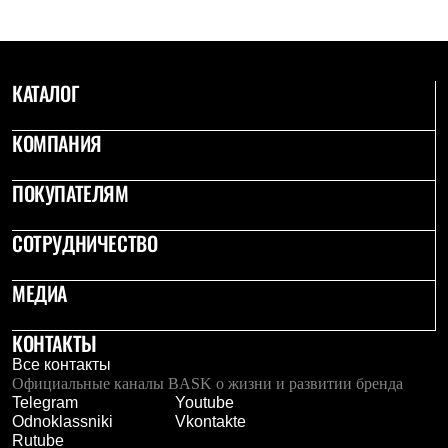
Рубашки
Футболки
Толстовки
Брюки
КАТАЛОГ
Термобелье
Теплое термобелье
Среднее термобелье
КОМПАНИЯ
Легкое термобелье
Флисовая одежда
Куртки
ПОКУПАТЕЛЯМ
Брюки
Детская одежда
СОТРУДНИЧЕСТВО
Утепленная пухом
Комбинезоны
Куртки
МЕДИА
Брюки
Утепленная синтетикой
КОНТАКТЫ
Комбинезоны
Куртки
Все контакты
Брюки
Официальные каналы BASK о жизни и развитии бренда
Лёгкая одежда
Telegram
Youtube
Футболки
Odnoklassniki
Vkontakte
Толстовки
Rutube