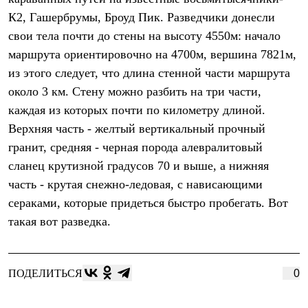
Термобелье
К2, Гашербрумы, Броуд Пик. Разведчики донесли
Теплое термобелье
Среднее термобелье
свои тела почти до стены на высоту 4550м: начало
Легкое термобелье
маршрута ориентировочно на 4700м, вершина 7821м,
Лёгкая одежда
Футболки
из этого следует, что длина стенной части маршрута
Рубашки
около 3 км. Стену можно разбить на три части,
Толстовки
каждая из которых почти по километру длиной.
Брюки
Шорты
Верхняя часть - желтый вертикальный прочный
Женская одежда
гранит, средняя - черная порода алевралитовый
Утепленная пухом
Куртки
сланец крутизной градусов 70 и выше, а нижняя
Брюки
часть - крутая снежно-ледовая, с нависающими
Жилеты
Утепленная синтетикой
сераками, которые придеться быстро пробегать. Вот
Куртки
такая вот разведка.
Брюки
Штормовая одежда
Куртки
Софтшелл одежда
ПОДЕЛИТЬСЯ
0
Куртки
Брюки
Лёгкая одежда