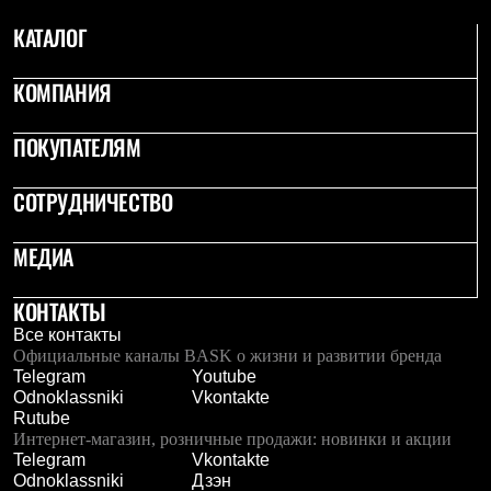
PEAK
КАТАЛОГ
ЗА ПОЛЯРНЫМ КРУГОМ
TREK
BASK kids
КОМПАНИЯ
CITY
BASK juno
ИДЁМ В ПОХОД
ПОКУПАТЕЛЯМ
Дневник капитана
Каталог дилеров
СОТРУДНИЧЕСТВО
Компания
Баск сегодня
История
МЕДИА
Отцы основатели
Производство
Баск в вашем городе
КОНТАКТЫ
Контроль качества
Все контакты
Технологии
Официальные каналы BASK о жизни и развитии бренда
Команда Баск
Telegram
Youtube
Сотрудничество
Odnoklassniki
Vkontakte
Дилерам
Rutube
Стать дилером
Интернет-магазин, розничные продажи: новинки и акции
Корпоративным клиентам
Telegram
Vkontakte
Услуги
Odnoklassniki
Дзэн
Медиа