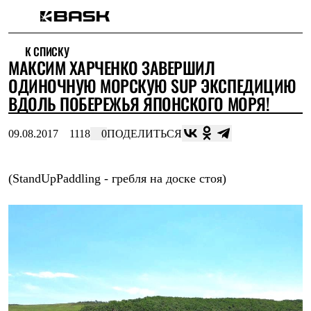
Каталог
К СПИСКУ
Интернет-магазин
​МАКСИМ ХАРЧЕНКО ЗАВЕРШИЛ
Мужская одежда
Утепленная пухом
ОДИНОЧНУЮ МОРСКУЮ SUP ЭКСПЕДИЦИЮ
Куртки
ВДОЛЬ ПОБЕРЕЖЬЯ ЯПОНСКОГО МОРЯ!
Брюки
Жилеты
Комбинезоны
09.08.2017
1118
0
ПОДЕЛИТЬСЯ
Утепленная синтетикой
Куртки
Брюки
(StandUpPaddling - гребля на доске стоя)
Штормовая одежда
Куртки
Брюки
Софтшелл одежда
Куртки
Брюки
Флисовая одежда
Куртки
Брюки
Жилеты