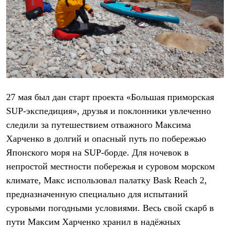
Брюки
Софтшелл одежда
Куртки
Флисовая одежда
Куртки
Брюки
Жилеты
Комбинезоны
Термобелье
Комплект термобелья
27 мая был дан старт проекта «Большая приморская
Снаряжение
Палатки и тенты
SUP-экспедиция», друзья и поклонники увлеченно
Палатки
следили за путешествием отважного Максима
Тенты
Харченко в долгий и опасный путь по побережью
Аксессуары для палаток
Рюкзаки
Японского моря на SUP-борде. Для ночевок в
Экспедиционные
непростой местности побережья и суровом морском
Легкоходные
Альпинистские
климате, Макс использовал палатку Bask Reach 2,
Городские
предназначенную специально для испытаний
Аксессуары для рюкзаков
Спальные мешки
суровыми погодными условиями. Весь свой скарб в
Пуховые
пути Максим Харченко хранил в надёжных
Комбинированные