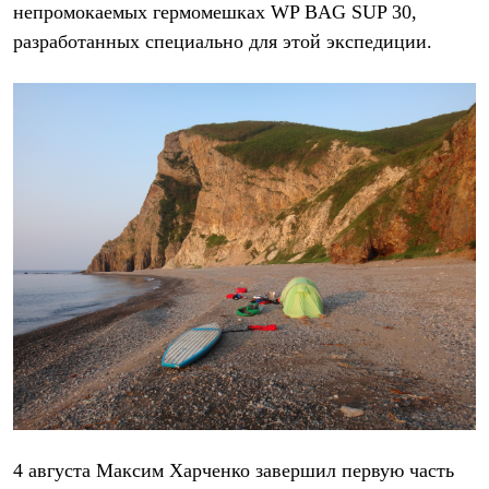
непромокаемых гермомешках WP BAG SUP 30,
С синтетическим утеплителем
Аксессуары для спальников
разработанных специально для этой экспедиции.
Сумки и баулы
Баулы
Кошельки
Сумки
Гермомешки
Полезные аксессуары
Книги
Еда
Коврики
Обувь
Женская обувь
Сапоги
Ботинки
Мужская обувь
Ботинки
Кроссовки
Сапоги
Гамаши и бахилы
Гамаши
Бахилы
4 августа Максим Харченко завершил первую часть
Тапочки и чуни