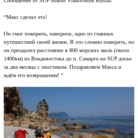
Сообщение от SUP boards Vladivostok Russia:
Рубашки
Футболки
Толстовки
“Макс сделал это!
Брюки
Термобелье
Он смог покорить, наверное, одно из главных
Теплое термобелье
Среднее термобелье
путешествий своей жизни. В это сложно поверить, но
Легкое термобелье
он преодолел расстояние в 800 морских миль (около
Флисовая одежда
Куртки
1400км) из Владивостока до п. Самарга на SUP доске
Брюки
за два месяца с хвостиком. Поздравляем Макса и
Детская одежда
ждём его возвращения! “
Утепленная пухом
Комбинезоны
Куртки
Брюки
Утепленная синтетикой
Комбинезоны
Куртки
Брюки
Лёгкая одежда
Футболки
Толстовки