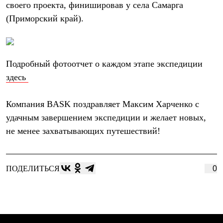
Тапочки
своего проекта, финишировав у села Самарга
Чуни
(Приморский край).
Уход за обувью
Аксессуары
Головные уборы
Шапки
Балаклавы и маски
Подробный фотоотчет о каждом этапе экспедиции
Кепки и бейсболки
Повязки
здесь
Шарфы
Панамы
Компания
BASK
поздравляет Максим Харченко с
Перчатки и рукавицы
Перчатки
удачным завершением экспедиции и желает новых,
Рукавицы
не менее захватывающих путешествий!
Носки
Полезные аксессуары
Брелки
Ремни
ПОДЕЛИТЬСЯ
0
Шевроны
Опушки
Термоковрики
Уход за одеждой
В Арктику
Коллекции