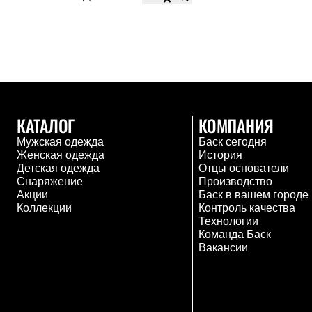
Тапочки и чуни
Тапочки
Чуни
Уход за обувью
Аксессуары
Головные уборы
Шапки
Балаклавы и маски
Кепки и бейсболки
КАТАЛОГ
КОМПАНИЯ
Повязки
Шарфы
Мужская одежда
Баск сегодня
Панамы
Женская одежда
История
Перчатки и рукавицы
Детская одежда
Отцы основатели
Перчатки
Снаряжение
Производство
Рукавицы
Акции
Баск в вашем городе
Носки
Коллекции
Контроль качества
Полезные аксессуары
Технологии
Брелки
Команда Баск
Ремни
Вакансии
Шевроны
Опушки
Термоковрики
Уход за одеждой
В Арктику