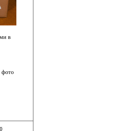
ми в
 фото
0