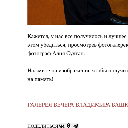
Комбинированные
С синтетическим утеплителем
Аксессуары для спальников
Сумки и баулы
Баулы
Кошельки
Кажется, у нас все получилось и лучшее
Сумки
Гермомешки
этом убедиться, просмотрев фотогалере
Полезные аксессуары
фотограф Алия Султан.
Книги
Еда
Коврики
Нажмите на изображение чтобы получить
Обувь
Женская обувь
на память!
Сапоги
Ботинки
Мужская обувь
Ботинки
Кроссовки
ГАЛЕРЕЯ ВЕЧЕРА ВЛАДИМИРА БАШ
Сапоги
Гамаши и бахилы
Гамаши
Бахилы
ПОДЕЛИТЬСЯ